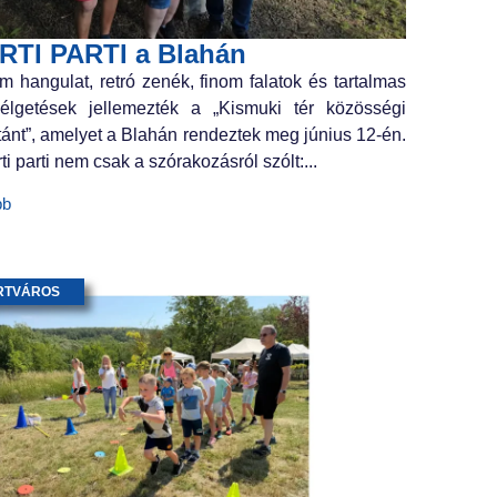
RTI PARTI a Blahán
m hangulat, retró zenék, finom falatok és tartalmas
élgetések jellemezték a „Kismuki tér közösségi
tánt”, amelyet a Blahán rendeztek meg június 12-én.
ti parti nem csak a szórakozásról szólt:...
bb
RTVÁROS