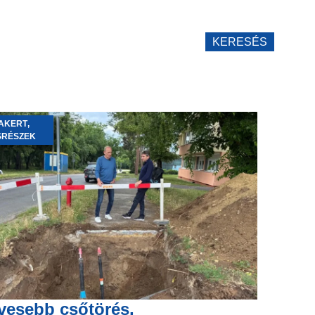
KERESÉS
AKERT
,
SRÉSZEK
vesebb csőtörés,