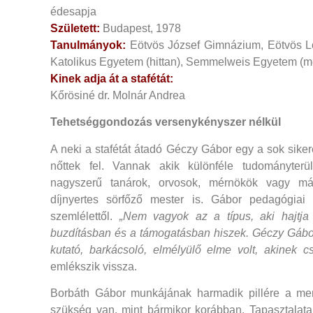
édesapja
Született:
Budapest, 1978
Tanulmányok:
Eötvös József Gimnázium, Eötvös L
Katolikus Egyetem (hittan), Semmelweis Egyetem (m
Kinek adja át a stafétát:
Kőrösiné dr. Molnár Andrea
Tehetséggondozás versenykényszer nélkül
A neki a stafétát átadó Géczy Gábor egy a sok sikere
nőttek fel. Vannak akik különféle tudományter
nagyszerű tanárok, orvosok, mérnökök vagy má
díjnyertes sörfőző mester is. Gábor pedagógiai h
szemlélettől.
„Nem vagyok az a típus, aki hajtja
buzdításban és a támogatásban hiszek. Géczy Gábor
kutató, barkácsoló, elmélyülő elme volt, akinek cs
emlékszik vissza.
Borbáth Gábor munkájának harmadik pillére a me
szükség van, mint bármikor korábban. Tapasztalata