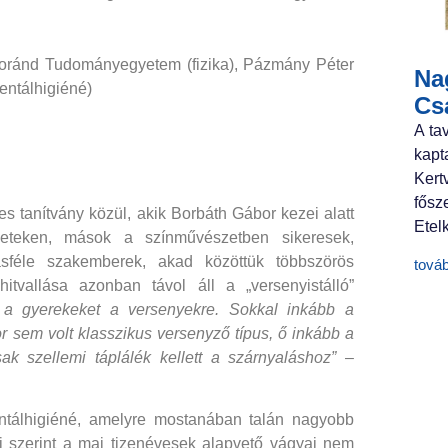
oránd Tudományegyetem (fizika), Pázmány Péter
Nag
entálhigiéné)
Cs
A ta
kapt
Ker
fősz
s tanítvány közül, akik Borbáth Gábor kezei alatt
Etelk
ületeken, mások a színművészetben sikeresek,
sféle szakemberek, akad közöttük többszörös
tová
itvallása azonban távol áll a „versenyistálló”
 a gyerekeket a versenyekre. Sokkal inkább a
 sem volt klasszikus versenyző típus, ő inkább a
ak szellemi táplálék kellett a szárnyaláshoz”
–
ntálhigiéné, amelyre mostanában talán nagyobb
i szerint a mai tizenévesek alapvető vágyai nem