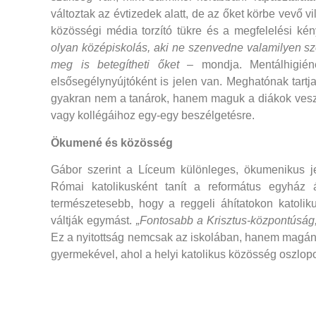
változtak az évtizedek alatt, de az őket körbe vevő vi
közösségi média torzító tükre és a megfelelési kén
olyan középiskolás, aki ne szenvedne valamilyen s
meg is betegítheti őket
– mondja. Mentálhigiéné
elsősegélynyújtóként is jelen van. Meghatónak tartj
gyakran nem a tanárok, hanem maguk a diákok veszik
vagy kollégáihoz egy-egy beszélgetésre.
Ökumené és közösség
Gábor szerint a Líceum különleges, ökumenikus j
Római katolikusként tanít a református egyház á
természetesebb, hogy a reggeli áhítatokon katolik
váltják egymást.
„Fontosabb a Krisztus-központúság,
Ez a nyitottság nemcsak az iskolában, hanem magáné
gyermekével, ahol a helyi katolikus közösség oszlopos