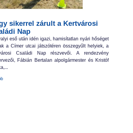
y sikerrel zárult a Kertvárosi
aládi Nap
valyi eső után idén igazi, hamisítatlan nyári hőséget
ak a Címer utcai játszótéren összegyűlt helyiek, a
tvárosi Családi Nap részvevői. A rendezvény
ervezői, Fábián Bertalan alpolgármester és Kristóf
a,...
bb