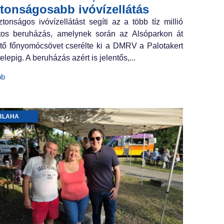
ztonságosabb ivóvízellátás
ztonságos ivóvízellátást segíti az a több tíz millió
ntos beruházás, amelynek során az Alsóparkon át
tő főnyomócsövet cserélte ki a DMRV a Palotakert
elepig. A beruházás azért is jelentős,...
bb
BLAHA