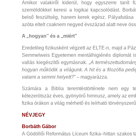
Amikor valakiről kiderül, hogy egyszerre tanít f
szemöldökkel keresi a logikai kapcsolódást. Bor
belső feszültség, hanem kerek egész. Pályafutása
azóta eltelt csaknem negyed évszázad alatt neve ös
A „hogyan” és a „miért”
Eredetileg fizikusként végzett az ELTE-n, majd a P
Semmelweis Egyetemen mentálhigiénés diplomát is 
vallás kiegészítői egymásnak.
„A természettudomány
hogyan működik a világunk. A hit és a filozófia pedig
valami a semmi helyett?”
– magyarázza.
Számára a Biblia teremtéstörténete nem egy t
kétezerötszáz éves, gyönyörű himnusz, amely az emb
fizika órákon a világ mérhető és leírható törvényszerű
NÉVJEGY
Borbáth Gábor
A Gödöllői Református Líceum fizika–hittan szakos