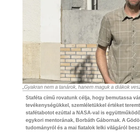
„Gyakran nem a tanárok, hanem maguk a diákok veszik
Staféta című rovatunk célja, hogy bemutassa vár
tevékenységükkel, szemléletükkel értéket terem
stafétabotot ezúttal a NASA-val is együttműköd
egykori mentorának, Borbáth Gábornak. A Gödöll
tudományról és a mai fiatalok lelki világáról bes