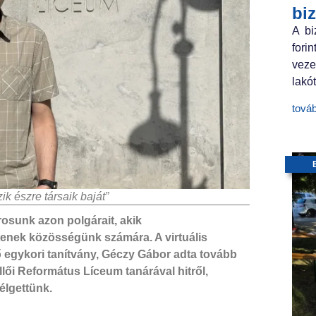
bi
A bi
fori
veze
lakót
tová
 észre társaik baját”
osunk azon polgárait, akik
tenek közösségünk számára. A virtuális
ő egykori tanítvány, Géczy Gábor adta tovább
ői Református Líceum tanárával hitről,
zélgettünk.