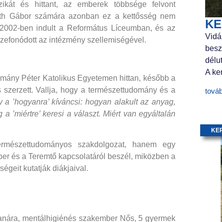
izikát és hittant, az emberek többsége felvont
báth Gábor számára azonban ez a kettősség nem
KE
 2002-ben indult a Református Líceumban, és az
Vidá
szefonódott az intézmény szellemiségével.
besz
délu
A ker
ázmány Péter Katolikus Egyetemen hittan, később a
szerzett. Vallja, hogy a természettudomány és a
tová
 a ’hogyanra’ kíváncsi: hogyan alakult az anyag,
 a ’miértre’ keresi a választ. Miért van egyáltalán
KE
ermészettudományos szakdolgozat, hanem egy
er és a Teremtő kapcsolatáról beszél, miközben a
ségeit kutatják diákjaival.
 tanára, mentálhigiénés szakember Nős, 5 gyermek