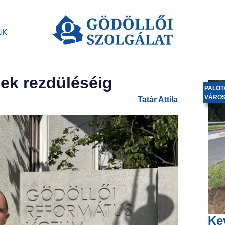
NK
élek rezdüléséig
PALOT
VÁRO
Tatár Attila
Ke