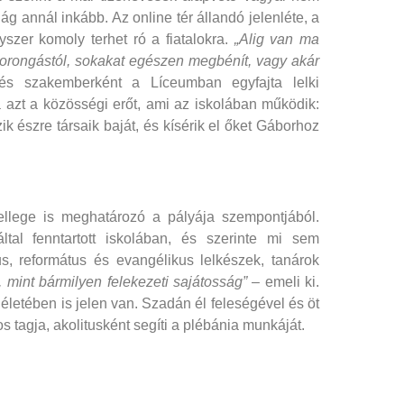
lág annál inkább. Az online tér állandó jelenléte, a
yszer komoly terhet ró a fiatalokra.
„Alig van ma
zorongástól, sokakat egészen megbénít, vagy akár
s szakemberként a Líceumban egyfajta lelki
a azt a közösségi erőt, ami az iskolában működik:
 észre társaik baját, és kísérik el őket Gáborhoz
ellege is meghatározó a pályája szempontjából.
ltal fenntartott iskolában, és szerinte mi sem
us, református és evangélikus lelkészek, tanárok
 mint bármilyen felekezeti sajátosság”
– emeli ki.
letében is jelen van. Szadán él feleségével és öt
 tagja, akolitusként segíti a plébánia munkáját.