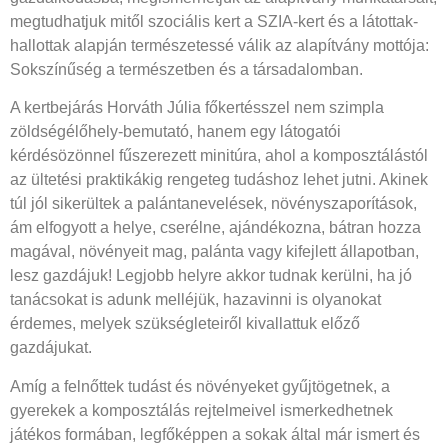
megtudhatjuk mitől szociális kert a SZIA-kert és a látottak-
hallottak alapján természetessé válik az alapítvány mottója:
Sokszínűség a természetben és a társadalomban.
A kertbejárás Horváth Júlia főkertésszel nem szimpla
zöldségélőhely-bemutató, hanem egy látogatói
kérdésözönnel fűszerezett minitúra, ahol a komposztálástól
az ültetési praktikákig rengeteg tudáshoz lehet jutni. Akinek
túl jól sikerültek a palántanevelések, növényszaporítások,
ám elfogyott a helye, cserélne, ajándékozna, bátran hozza
magával, növényeit mag, palánta vagy kifejlett állapotban,
lesz gazdájuk! Legjobb helyre akkor tudnak kerülni, ha jó
tanácsokat is adunk melléjük, hazavinni is olyanokat
érdemes, melyek szükségleteiről kivallattuk előző
gazdájukat.
Amíg a felnőttek tudást és növényeket gyűjtögetnek, a
gyerekek a komposztálás rejtelmeivel ismerkedhetnek
játékos formában, legfőképpen a sokak által már ismert és