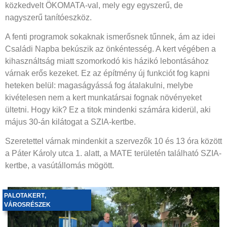
közkedvelt ÖKOMATA-val, mely egy egyszerű, de
nagyszerű tanítóeszköz.
A fenti programok sokaknak ismerősnek tűnnek, ám az idei
Családi Napba bekúszik az önkéntesség. A kert végében a
kihasználtság miatt szomorkodó kis házikó lebontásához
várnak erős kezeket. Ez az építmény új funkciót fog kapni
heteken belül: magaságyássá fog átalakulni, melybe
kivételesen nem a kert munkatársai fognak növényeket
ültetni. Hogy kik? Ez a titok mindenki számára kiderül, aki
május 30-án kilátogat a SZIA-kertbe.
Szeretettel várnak mindenkit a szervezők 10 és 13 óra között
a Páter Károly utca 1. alatt, a MATE területén található SZIA-
kertbe, a vasútállomás mögött.
PALOTAKERT
,
VÁROSRÉSZEK