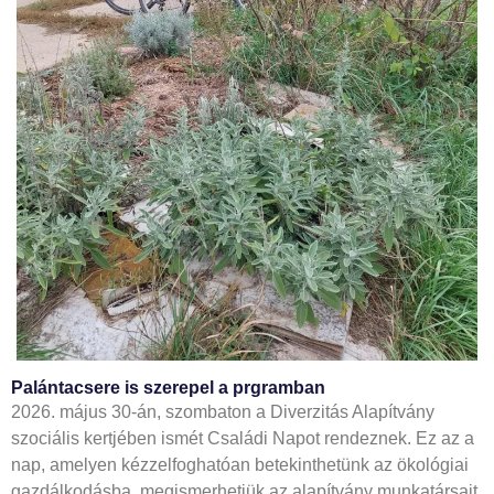
Palántacsere is szerepel a prgramban
2026. május 30-án, szombaton a Diverzitás Alapítvány
szociális kertjében ismét Családi Napot rendeznek. Ez az a
nap, amelyen kézzelfoghatóan betekinthetünk az ökológiai
gazdálkodásba, megismerhetjük az alapítvány munkatársait,