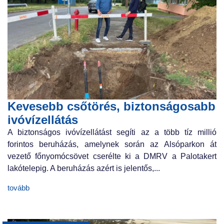
Kevesebb csőtörés, biztonságosabb
ivóvízellátás
A biztonságos ivóvízellátást segíti az a több tíz millió
forintos beruházás, amelynek során az Alsóparkon át
vezető főnyomócsövet cserélte ki a DMRV a Palotakert
lakótelepig. A beruházás azért is jelentős,...
tovább