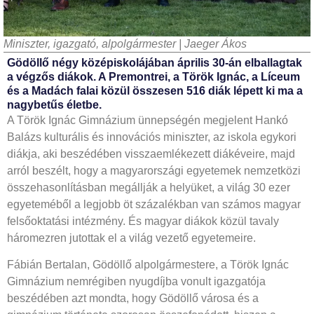
Miniszter, igazgató, alpolgármester | Jaeger Ákos
Gödöllő négy középiskolájában április 30-án elballagtak
a végzős diákok. A Premontrei, a Török Ignác, a Líceum
és a Madách falai közül összesen 516 diák lépett ki ma a
nagybetűs életbe.
A Török Ignác Gimnázium ünnepségén megjelent Hankó
Balázs kulturális és innovációs miniszter, az iskola egykori
diákja, aki beszédében visszaemlékezett diákéveire, majd
arról beszélt, hogy a magyarországi egyetemek nemzetközi
összehasonlításban megállják a helyüket, a világ 30 ezer
egyeteméből a legjobb öt százalékban van számos magyar
felsőoktatási intézmény. És magyar diákok közül tavaly
háromezren jutottak el a világ vezető egyetemeire.
Fábián Bertalan, Gödöllő alpolgármestere, a Török Ignác
Gimnázium nemrégiben nyugdíjba vonult igazgatója
beszédében azt mondta, hogy Gödöllő városa és a