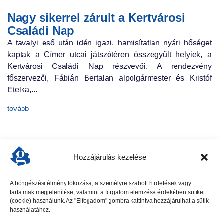
Nagy sikerrel zárult a Kertvárosi
Családi Nap
A tavalyi eső után idén igazi, hamisítatlan nyári hőséget
kaptak a Címer utcai játszótéren összegyűlt helyiek, a
Kertvárosi Családi Nap részvevői. A rendezvény
főszervezői, Fábián Bertalan alpolgármester és Kristóf
Etelka,...
tovább
Hozzájárulás kezelése
A böngészési élmény fokozása, a személyre szabott hirdetések vagy
tartalmak megjelenítése, valamint a forgalom elemzése érdekében sütiket
előző cikk
következő cikk
(cookie) használunk. Az "Elfogadom" gombra kattintva hozzájárulhat a sütik
használatához.