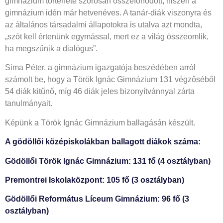
gimnázium története szorosan összefonódott, hiszen a
gimnázium idén már hetvenéves. A tanár-diák viszonyra és
az általános társadalmi állapotokra is utalva azt mondta,
„szót kell értenünk egymással, mert ez a világ összeomlik,
ha megszűnik a dialógus”.
Sima Péter, a gimnázium igazgatója beszédében arról
számolt be, hogy a Török Ignác Gimnázium 131 végzőséből
54 diák kitűnő, míg 46 diák jeles bizonyítvánnyal zárta
tanulmányait.
Képünk a Török Ignác Gimnázium ballagásán készült.
A gödöllői középiskolákban ballagott diákok száma:
Gödöllői Török Ignác Gimnázium: 131 fő (4 osztályban)
Premontrei Iskolaközpont: 105 fő (3 osztályban)
Gödöllői Református Líceum Gimnázium: 96 fő (3
osztályban)