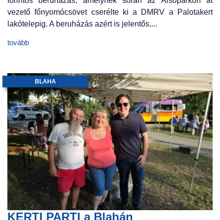
forintos beruházás, amelynek során az Alsóparkon át
vezető főnyomócsövet cserélte ki a DMRV a Palotakert
lakótelepig. A beruházás azért is jelentős,...
tovább
BLAHA
KERTI PARTI a Blahán