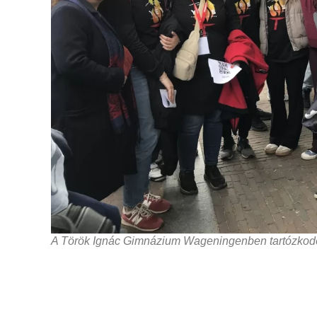
A Török Ignác Gimnázium Wageningenben tartózkodó d