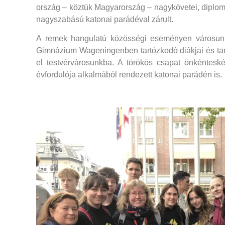
ország – köztük Magyarország – nagykövetei, diplomat
nagyszabású katonai parádéval zárult.
A remek hangulatú közösségi eseményen városunk 
Gimnázium Wageningenben tartózkodó diákjai és tanár
el testvérvárosunkba. A törökös csapat önkénteské
évfordulója alkalmából rendezett katonai parádén is.