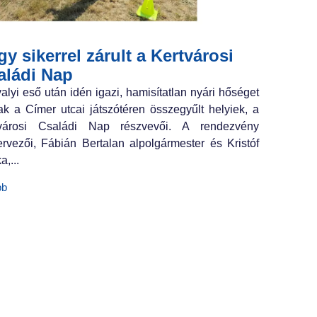
y sikerrel zárult a Kertvárosi
aládi Nap
valyi eső után idén igazi, hamisítatlan nyári hőséget
ak a Címer utcai játszótéren összegyűlt helyiek, a
tvárosi Családi Nap részvevői. A rendezvény
ervezői, Fábián Bertalan alpolgármester és Kristóf
a,...
bb