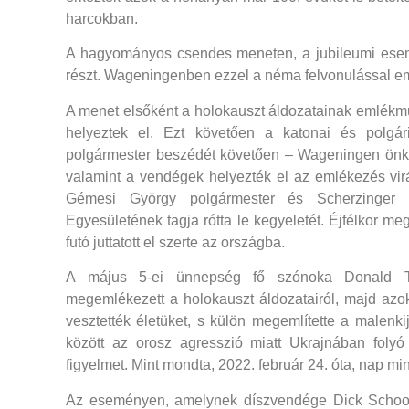
harcokban.
A hagyományos csendes meneten, a jubileumi esemé
részt. Wageningenben ezzel a néma felvonulással eml
A menet elsőként a holokauszt áldozatainak emlékmű
helyeztek el. Ezt követően a katonai és polgá
polgármester beszédét követően – Wageningen önko
valamint a vendégek helyezték el az emlékezés vi
Gémesi György polgármester és Scherzinger M
Egyesületének tagja rótta le kegyeletét. Éjfélkor me
futó juttatott el szerte az országba.
A május 5-ei ünnepség fő szónoka Donald Tus
megemlékezett a holokauszt áldozatairól, majd azo
vesztették életüket, s külön megemlítette a malenk
között az orosz agresszió miatt Ukrajnában folyó
figyelmet. Mint mondta, 2022. február 24. óta, nap m
Az eseményen, amelynek díszvendége Dick Schoof, 