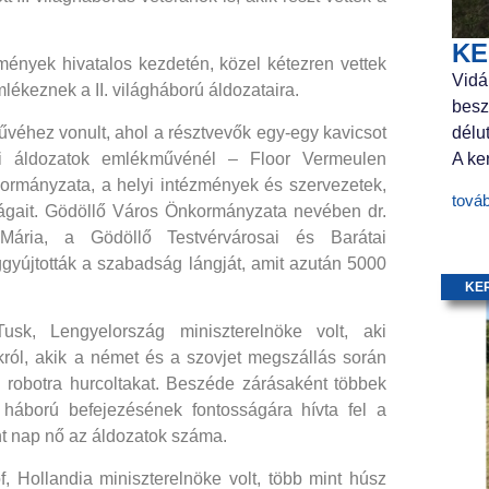
KE
nyek hivatalos kezdetén, közel kétezren vettek
Vidá
ékeznek a II. világháború áldozataira.
besz
délu
véhez vonult, ahol a résztvevők egy-egy kavicsot
A ker
ri áldozatok emlékművénél – Floor Vermeulen
rmányzata, a helyi intézmények és szervezetek,
tová
rágait. Gödöllő Város Önkormányzata nevében dr.
ária, a Gödöllő Testvérvárosai és Barátai
ggyújtották a szabadság lángját, amit azután 5000
KE
k, Lengyelország miniszterelnöke volt, aki
król, akik a német és a szovjet megszállás során
ij robotra hurcoltakat. Beszéde zárásaként többek
 háború befejezésének fontosságára hívta fel a
int nap nő az áldozatok száma.
Hollandia miniszterelnöke volt, több mint húsz