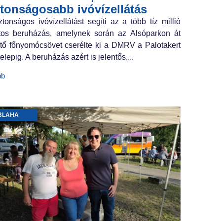
ztonságosabb ivóvízellátás
ztonságos ivóvízellátást segíti az a több tíz millió
ntos beruházás, amelynek során az Alsóparkon át
tő főnyomócsövet cserélte ki a DMRV a Palotakert
elepig. A beruházás azért is jelentős,...
bb
BLAHA