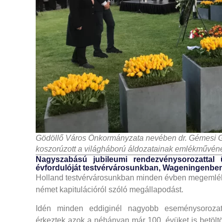
Gödöllő Város Önkormányzata nevében dr. Gémesi G
koszorúzott a világháború áldozatainak emlékművénél
Nagyszabású jubileumi rendezvénysorozat­tal 
évfordulóját testvérvárosunkban, Wageningenben
Holland testvérváro­sunk­ban minden évben meg­emléke
né­­met kapitulációról szóló megállapodást.
Idén minden eddiginél nagyobb eseménysorozat
érkeztek azok a néhányan már 100. évüket is betöltött