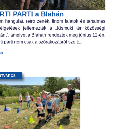
RTI PARTI a Blahán
m hangulat, retró zenék, finom falatok és tartalmas
élgetések jellemezték a „Kismuki tér közösségi
tánt”, amelyet a Blahán rendeztek meg június 12-én.
ti parti nem csak a szórakozásról szólt:...
bb
RTVÁROS