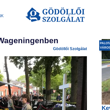
NK
p Wageningenben
PALOT
VÁRO
Gödöllői Szolgálat
Ke