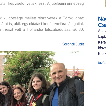
ái, képviselői vettek részt. A jubileumi ünnepség
Nag
küldöttsége mellett részt vettek a Török Ignác
Cs
ai is, akik egy oktatási konferenciára látogattak
nt részt vett a Hollandia felszabadulásának 80.
A ta
kapt
Ker
Korondi Judit
fősz
Etelk
tová