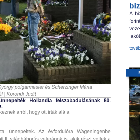
bi
A bi
fori
veze
lakót
tová
yörgy polgármester és Scherzinger Mária
 | Korondi Judit
ünnepelték Hollandia felszabadulásának 80.
.
znek arról, hogy ott írták alá a
tal ünnepeltek. Az évfordulóra Wageningenbe
 II. világháborús veteránok is, akik részt vettek a