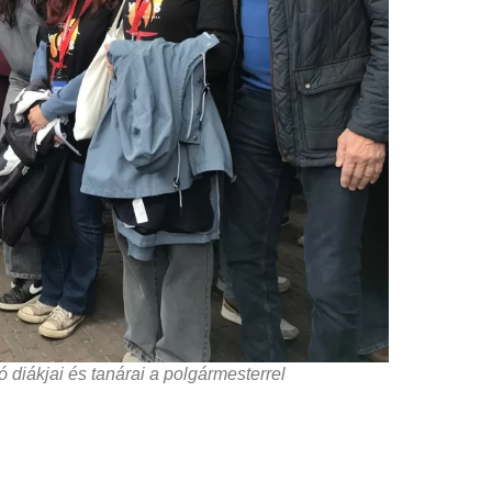
iákjai és tanárai a polgármesterrel