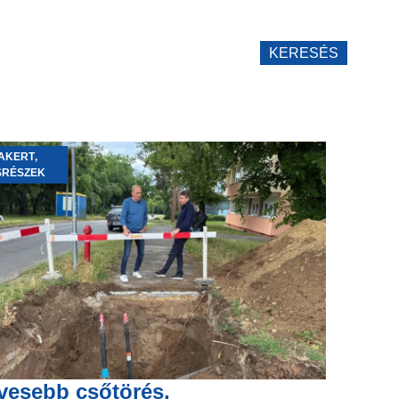
KERESÉS
AKERT
,
SRÉSZEK
vesebb csőtörés,