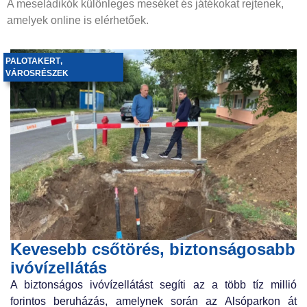
A meseládikók különleges meséket és játékokat rejtenek,
amelyek online is elérhetőek.
PALOTAKERT
,
VÁROSRÉSZEK
Kevesebb csőtörés, biztonságosabb
ivóvízellátás
A biztonságos ivóvízellátást segíti az a több tíz millió
forintos beruházás, amelynek során az Alsóparkon át