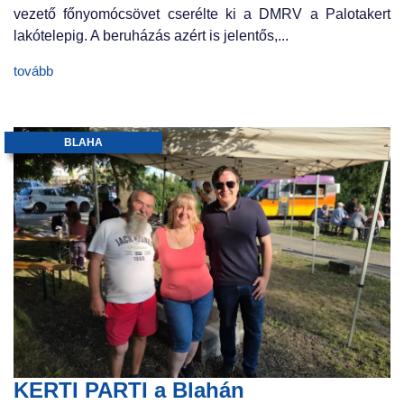
vezető főnyomócsövet cserélte ki a DMRV a Palotakert
lakótelepig. A beruházás azért is jelentős,...
tovább
BLAHA
KERTI PARTI a Blahán