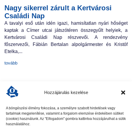
Nagy sikerrel zárult a Kertvárosi
Családi Nap
A tavalyi eső után idén igazi, hamisítatlan nyári hőséget
kaptak a Címer utcai játszótéren összegyűlt helyiek, a
Kertvárosi Családi Nap részvevői. A rendezvény
főszervezői, Fábián Bertalan alpolgármester és Kristóf
Etelka,...
tovább
Hozzájárulás kezelése
A böngészési élmény fokozása, a személyre szabott hirdetések vagy
tartalmak megjelenítése, valamint a forgalom elemzése érdekében sütiket
előző cikk
következő cikk
(cookie) használunk. Az "Elfogadom" gombra kattintva hozzájárulhat a sütik
használatához.