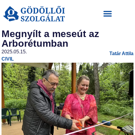
Megnyílt a meseút az
Arborétumban
2025.05.15.
Tatár Attila
CIVIL