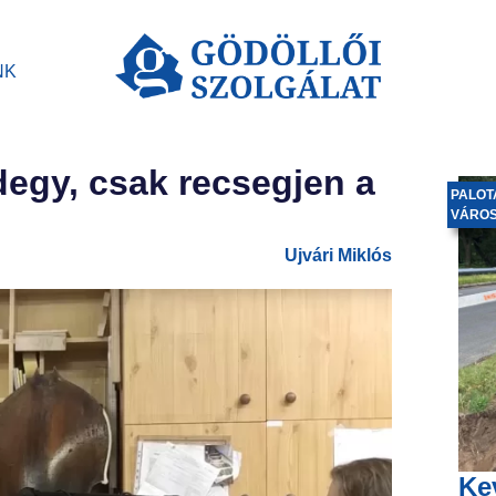
NK
egy, csak recsegjen a
PALOT
VÁRO
Ujvári Miklós
Ke