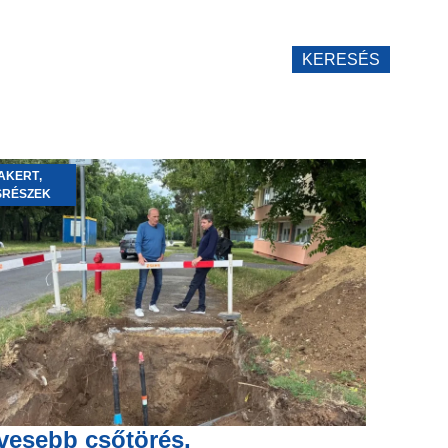
KERESÉS
AKERT
,
SRÉSZEK
vesebb csőtörés,