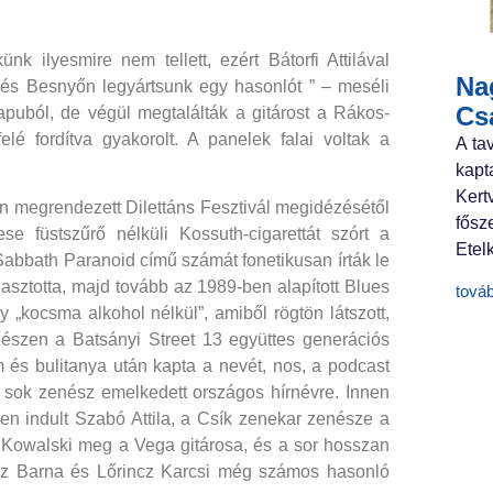
nk ilyesmire nem tellett, ezért Bátorfi Attilával
Nag
 és Besnyőn legyártsunk egy hasonlót ” – meséli
Cs
apuból, de végül megtalálták a gitárost a Rákos-
felé fordítva gyakorolt. A panelek falai voltak a
A ta
kapt
Ker
n megrendezett Dilettáns Fesztivál megidézésétől
fősz
e füstszűrő nélküli Kossuth-cigarettát szórt a
Etelk
Sabbath Paranoid című számát fonetikusan írták le
asztotta, majd tovább az 1989-ben alapított Blues
tová
 „kocsma alkohol nélkül”, amiből rögtön látszott,
gészen a Batsányi Street 13 együttes generációs
m és bulitanya után kapta a nevét, nos, a podcast
ől sok zenész emelkedett országos hírnévre. Innen
nen indult Szabó Attila, a Csík zenekar zenésze a
 a Kowalski meg a Vega gitárosa, és a sor hosszan
ácz Barna és Lőrincz Karcsi még számos hasonló