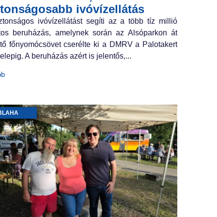
ztonságosabb ivóvízellátás
ztonságos ivóvízellátást segíti az a több tíz millió
ntos beruházás, amelynek során az Alsóparkon át
tő főnyomócsövet cserélte ki a DMRV a Palotakert
elepig. A beruházás azért is jelentős,...
bb
BLAHA