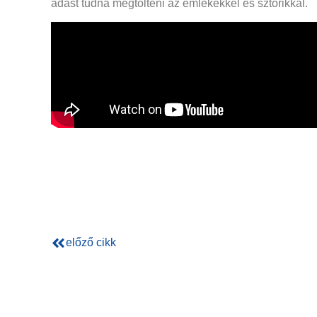
adást tudna megtölteni az emlékekkel és sztorikkal.
előző cikk