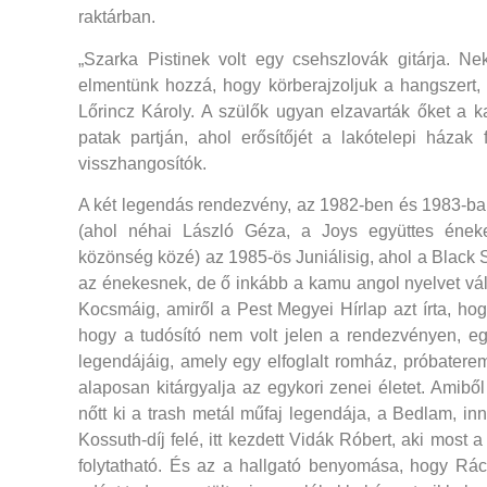
raktárban.
„Szarka Pistinek volt egy csehszlovák gitárja. Nekü
elmentünk hozzá, hogy körberajzoljuk a hangszert,
Lőrincz Károly. A szülők ugyan elzavarták őket a k
patak partján, ahol erősítőjét a lakótelepi házak 
visszhangosítók.
A két legendás rendezvény, az 1982-ben és 1983-ba
(ahol néhai László Géza, a Joys együttes énekes
közönség közé) az 1985-ös Juniálisig, ahol a Black 
az énekesnek, de ő inkább a kamu angol nyelvet vál
Kocsmáig, amiről a Pest Megyei Hírlap azt írta, hogy
hogy a tudósító nem volt jelen a rendezvényen, e
legendájáig, amely egy elfoglalt romház, próbatere
alaposan kitárgyalja az egykori zenei életet. Amib
nőtt ki a trash metál műfaj legendája, a Bedlam, in
Kossuth-díj felé, itt kezdett Vidák Róbert, aki most
folytatható. És az a hallgató benyomása, hogy R