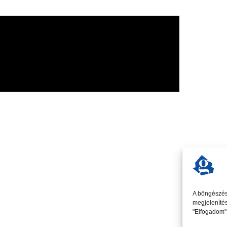
A böngészési
megjelenítés
"Elfogadom" 