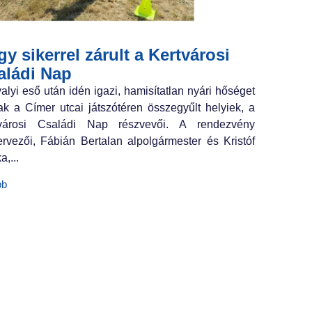
y sikerrel zárult a Kertvárosi
aládi Nap
valyi eső után idén igazi, hamisítatlan nyári hőséget
ak a Címer utcai játszótéren összegyűlt helyiek, a
tvárosi Családi Nap részvevői. A rendezvény
ervezői, Fábián Bertalan alpolgármester és Kristóf
a,...
bb