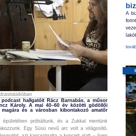
bi
A bi
fori
veze
lakót
tová
dcaststúdióban
 podcast hallga­tóit Rácz Barnabás, a műsor
incz Károly. A mai 40–60 év közötti gödöllői
át magára és a városban kibontakozó amatőr
 épületében próbáltunk, és a Zukkal mentünk
kozzunk. Egy Süsü nevű arc volt a világosító,
nypultot, azt kapcsolgatta a koncert alatt – ilyen