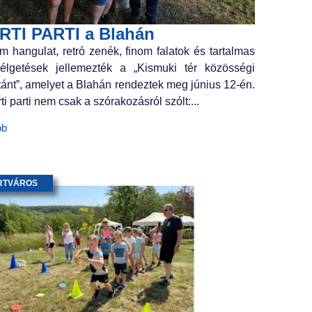
RTI PARTI a Blahán
m hangulat, retró zenék, finom falatok és tartalmas
élgetések jellemezték a „Kismuki tér közösségi
tánt”, amelyet a Blahán rendeztek meg június 12-én.
ti parti nem csak a szórakozásról szólt:...
bb
RTVÁROS