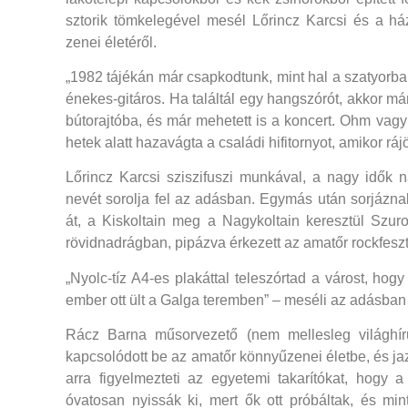
sztorik tömkelegével mesél Lőrincz Karcsi és a h
zenei életéről.
„1982 tájékán már csapkodtunk, mint hal a szatyorban
énekes-gitáros. Ha találtál egy hangszórót, akkor má
bútorajtóba, és már mehetett is a koncert. Ohm vagy
hetek alatt hazavágta a családi hifitornyot, amikor rájöt
Lőrincz Karcsi sziszifuszi munkával, a nagy idők 
nevét sorolja fel az adásban. Egymás után sorjázn
át, a Kiskoltain meg a Nagykoltain keresztül Szur
rövidnadrágban, pipázva érkezett az amatőr rockfesz
„Nyolc-tíz A4-es plakáttal teleszórtad a várost, 
ember ott ült a Galga teremben” – meséli az adásban
Rácz Barna műsorvezető (nem mellesleg világhír
kapcsolódott be az amatőr könnyűzenei életbe, és j
arra figyelmezteti az egyetemi takarítókat, hogy 
óvatosan nyissák ki, mert ők ott próbáltak, és mi