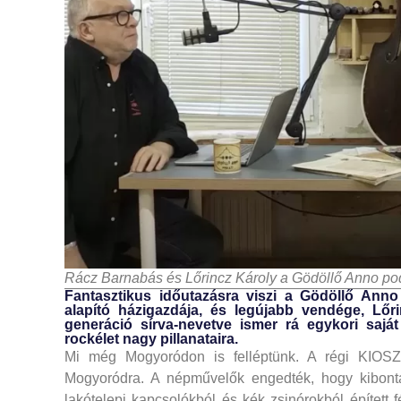
Rácz Barnabás és Lőrincz Károly a Gödöllő Anno po
Fantasztikus időutazásra viszi a Gödöllő Anno
alapító házigazdája, és legújabb vendége, Lőr
generáció sírva-nevetve ismer rá egykori saj
rockélet nagy pillanataira.
Mi még Mogyoródon is felléptünk. A régi KIOSZ
Mogyoródra. A népművelők engedték, hogy kibonta
lakótelepi kapcsolókból és kék zsinórokból épített fé