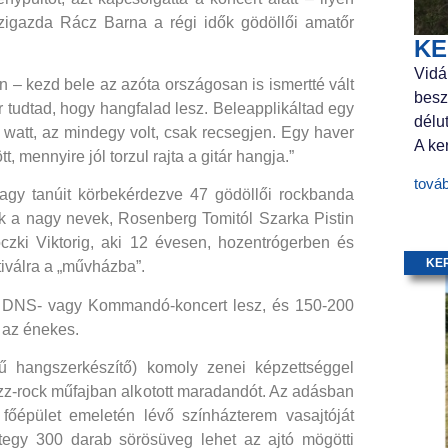
ázigazda Rácz Barna a régi idők gödöllői amatőr
KE
Vidá
 – kezd bele az azóta országosan is ismertté vált
besz
r tudtad, hogy hangfalad lesz. Beleapplikáltad egy
délu
 watt, az mindegy volt, csak recsegjen. Egy haver
A ker
t, mennyire jól torzul rajta a gitár hangja.”
tová
nagy tanúit körbekérdezve 47 gödöllői rockbanda
ak a nagy nevek, Rosenberg Tomitól Szarka Pistin
oczki Viktorig, aki 12 évesen, hozentrógerben és
KE
tiválra a „művházba”.
hogy DNS- vagy Kommandó-koncert lesz, és 150-200
 az énekes.
ű hangszerkészítő) komoly zenei képzettséggel
azz-rock műfajban alkotott maradandót. Az adásban
a főépület emeletén lévő színházterem vasajtóját
ntegy 300 darab sörösüveg lehet az ajtó mögötti