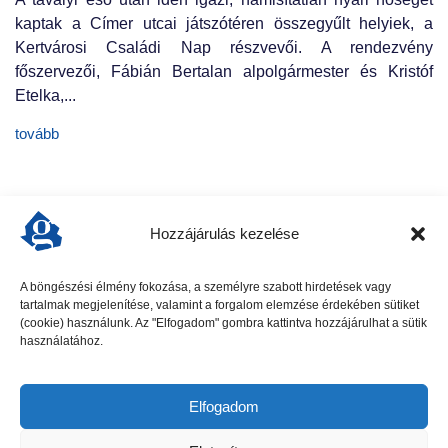
kaptak a Címer utcai játszótéren összegyűlt helyiek, a
Kertvárosi Családi Nap részvevői. A rendezvény
főszervezői, Fábián Bertalan alpolgármester és Kristóf
Etelka,...
tovább
Hozzájárulás kezelése
A böngészési élmény fokozása, a személyre szabott hirdetések vagy
tartalmak megjelenítése, valamint a forgalom elemzése érdekében sütiket
előző cikk
következő cikk
(cookie) használunk. Az "Elfogadom" gombra kattintva hozzájárulhat a sütik
használatához.
Elfogadom