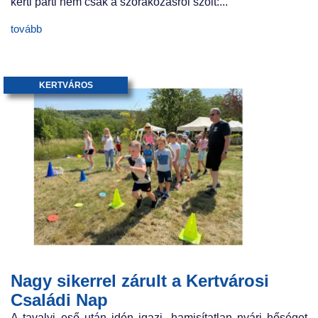
kerti parti nem csak a szórakozásról szólt:...
tovább
KERTVÁROS
Nagy sikerrel zárult a Kertvárosi
Családi Nap
A tavalyi eső után idén igazi, hamisítatlan nyári hőséget