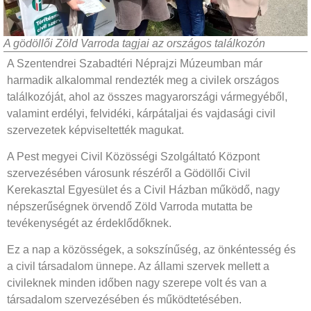
A gödöllői Zöld Varroda tagjai az országos találkozón
A Szentendrei Szabadtéri Néprajzi Múzeumban már
harmadik alkalommal rendezték meg a civilek országos
találkozóját, ahol az összes magyarországi vármegyéből,
valamint erdélyi, felvidéki, kárpátaljai és vajdasági civil
szervezetek képviseltették magukat.
A Pest megyei Civil Közösségi Szolgáltató Központ
szervezésében városunk részéről a Gödöllői Civil
Kerekasztal Egyesület és a Civil Házban működő, nagy
népszerűségnek örvendő Zöld Varroda mutatta be
tevékenységét az érdeklődőknek.
Ez a nap a közösségek, a sokszínűség, az önkéntesség és
a civil társadalom ünnepe. Az állami szervek mellett a
civileknek minden időben nagy szerepe volt és van a
társadalom szervezésében és működtetésében.