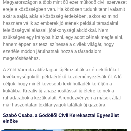
Magyarországon a több mint 60 ezer működő civil szervezet
ereje a közösségben van. Ha közösen tudunk tenni valamit
akár a saját, akár a közösség érdekében, akkor ez mind
hasznára válik az emberek jólétének például társadalmi
felelősségvállalással, jótékonysági akciókkal. Nem
szükséges egy irányba húzni, egy adott célnak megfelelni,
hanem éppen az teszi színessé a civilek világát, hogy
ezerféle módon járulhatnak hozzá a társadalom
megerősítéséhez.
A Zöld Varroda aktív tagjai tájékoztatták az érdeklődőket
tevékenységükről, példaértékű kezdeményezésükről. A fő
céljuk, hogy minél kevesebb textilhulladék kerüljön a
kukákba. Krea­tív újrahasznosítással új életre kelnek a
ruhadarabok a kezük alatt. A rendezvényen a mások által
már haszontalan textilanyagok találtak új gazdára.
Szabó Csaba, a Gödöllői Civil Kerekasztal Egyesület
elnöke