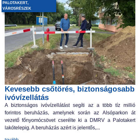
PALOTAKERT
,
VÁROSRÉSZEK
Kevesebb csőtörés, biztonságosabb
ivóvízellátás
A biztonságos ivóvízellátást segíti az a több tíz millió
forintos beruházás, amelynek során az Alsóparkon át
vezető főnyomócsövet cserélte ki a DMRV a Palotakert
lakótelepig. A beruházás azért is jelentős,...
tovább