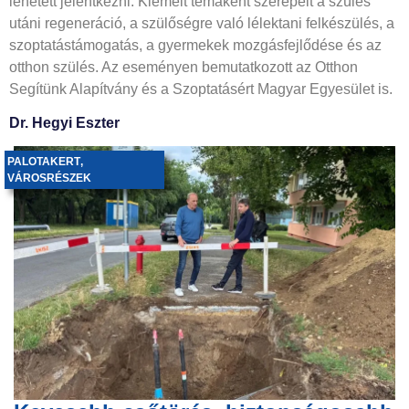
lehetett jelentkezni. Kiemelt témaként szerepelt a szülés
utáni regeneráció, a szülőségre való lélektani felkészülés, a
szoptatástámogatás, a gyermekek mozgásfejlődése és az
otthon szülés. Az eseményen bemutatkozott az Otthon
Segítünk Alapítvány és a Szoptatásért Magyar Egyesület is.
Dr. Hegyi Eszter
PALOTAKERT
,
VÁROSRÉSZEK