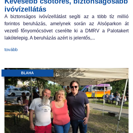
Kevesebb csőtörés, biztonságosabb
ivóvízellátás
A biztonságos ivóvízellátást segíti az a több tíz millió
forintos beruházás, amelynek során az Alsóparkon át
vezető főnyomócsövet cserélte ki a DMRV a Palotakert
lakótelepig. A beruházás azért is jelentős,...
tovább
BLAHA