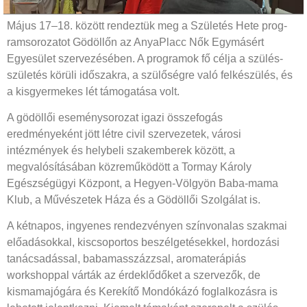
Május 17–18. között rendeztük meg a Születés Hete prog­­
ram­­sorozatot Gödöllőn az AnyaPlacc Nők Egymásért
Egyesület szervezésében. A programok fő célja a szülés-
születés körüli időszakra, a szülőségre való felkészülés, és
a kisgyermekes lét támogatása volt.
A gödöllői eseménysorozat igazi összefogás
eredményeként jött létre civil szervezetek, városi
intézmények és helybeli szakemberek között, a
megvalósításában közreműködött a Tormay Károly
Egészségügyi Központ, a Hegyen-Völgyön Baba-mama
Klub, a Művészetek Háza és a Gödöllői Szolgálat is.
A kétnapos, ingyenes rendezvényen színvonalas szakmai
előadásokkal, kiscsoportos beszélgetésekkel, hordozási
tanácsadással, babamasszázzsal, aromaterápiás
workshoppal várták az érdeklődőket a szervezők, de
kismamajógára és Kerekítő Mondókázó foglalkozásra is