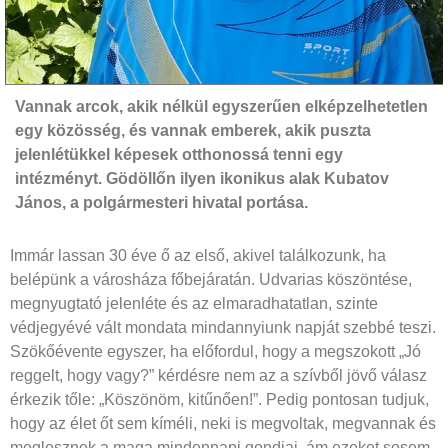
Vannak arcok, akik nélkül egyszerűen elképzelhetetlen
egy közösség, és vannak emberek, akik puszta
jelenlétükkel képesek otthonossá tenni egy
intézményt. Gödöllőn ilyen ikonikus alak Kubatov
János, a polgármesteri hivatal portása.
Immár lassan 30 éve ő az első, akivel találkozunk, ha
belépünk a városháza főbejáratán. Udvarias köszöntése,
megnyugtató jelenléte és az elmaradhatatlan, szinte
védjegyévé vált mondata mindannyiunk napját szebbé teszi.
Szökőévente egyszer, ha előfordul, hogy a megszokott „Jó
reggelt, hogy vagy?” kérdésre nem az a szívből jövő válasz
érkezik tőle: „Köszönöm, kitűnően!”. Pedig pontosan tudjuk,
hogy az élet őt sem kíméli, neki is megvoltak, megvannak és
meglesznek a maga mindennapi gondjai, ám ezeket sosem