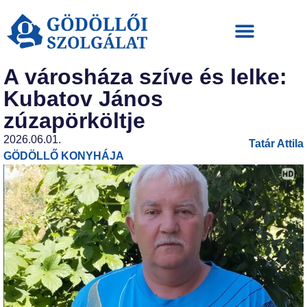
A városháza szíve és lelke:
Kubatov János
zúzapörköltje
2026.06.01.
Tatár Attila
GÖDÖLLŐ KONYHÁJA