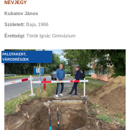
NÉVJEGY
Kubatov János
Született:
Baja, 1966
Érettségi
: Török Ignác Gimnázium
PALOTAKERT
,
VÁROSRÉSZEK