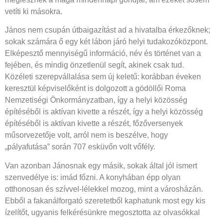
vetíti ki másokra.
János nem csupán útbaigazítást ad a hivatalba érkezőknek;
sokak számára ő egy két lábon járó helyi tudakozóközpont.
Elképesztő mennyiségű információ, név és történet van a
fejében, és mindig önzetlenül segít, akinek csak tud.
Közéleti szerepvállalása sem új keletű: korábban éveken
keresztül képviselőként is dolgozott a gödöllői Roma
Nemzetiségi Önkormányzatban, így a helyi közösség
építéséből is aktívan kivette a részét, így a helyi közösség
építéséből is aktívan kivette a részét, főzőversenyek
műsorvezetője volt, arról nem is beszélve, hogy
„pályafutása” során 707 esküvőn volt vőfély.
Van azonban Jánosnak egy másik, sokak által jól ismert
szenvedélye is: imád főzni. A konyhában épp olyan
otthonosan és szívvel-lélekkel mozog, mint a városházán.
Ebből a fakanálforgató szeretetből kaphatunk most egy kis
ízelítőt, ugyanis felkérésünkre megosztotta az olvasókkal