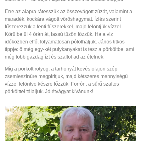
Erre az alapra rátesszük az összevágott zúzát, valamint a
maradék, kockára vágott vöröshagymát. Ízlés szerint
fűszerezzük a fenti fűszerekkel, majd felöntjük vízzel.
Körülbelül 4 órán át, lassú tűzön főzzük. Ha a víz
időközben elfő, folyamatosan pótolhatjuk. János titkos
tippje: ő még egy-két pulykanyakat is tesz a pörköltbe, ami
még több gazdag ízt és szaftot ad az ételnek.
Míg a pörkölt rotyog, a tarhonyát kevés olajon szép
zsemleszínűre megpirítjuk, majd kétszeres mennyiségű
vízzel felöntve készre főzzük. Forrón, a sűrű szaftos
pörkölttel tálaljuk. Jó étvágyat kívánunk!