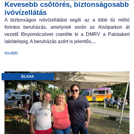
Kevesebb csőtörés, biztonságosabb
ivóvízellátás
A biztonságos ivóvízellátást segíti az a több tíz millió
forintos beruházás, amelynek során az Alsóparkon át
vezető főnyomócsövet cserélte ki a DMRV a Palotakert
lakótelepig. A beruházás azért is jelentős,...
tovább
BLAHA