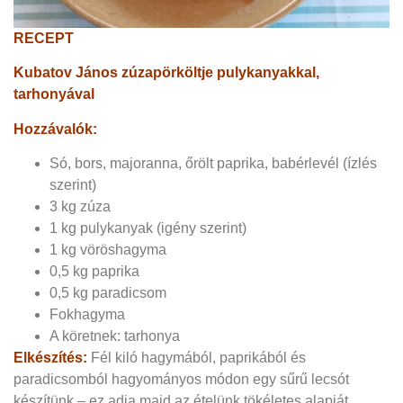
RECEPT
Kubatov János zúzapörköltje pulykanyakkal,
tarhonyával
Hozzávalók:
Só, bors, majoranna, őrölt paprika, babérlevél (ízlés
szerint)
3 kg zúza
1 kg pulykanyak (igény szerint)
1 kg vöröshagyma
0,5 kg paprika
0,5 kg paradicsom
Fokhagyma
A köretnek: tarhonya
Elkészítés:
Fél kiló hagymából, paprikából és
paradicsomból hagyományos módon egy sűrű lecsót
készítünk – ez adja majd az ételünk tökéletes alapját.