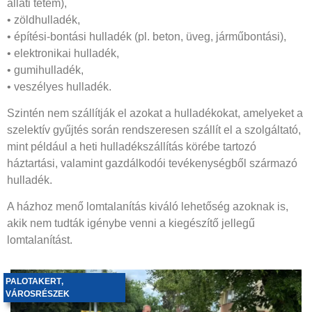
állati tetem),
• zöldhulladék,
• építési-bontási hulladék (pl. beton, üveg, járműbontási),
• elektronikai hulladék,
• gumihulladék,
• veszélyes hulladék.
Szintén nem szállítják el azokat a hulladékokat, amelyeket a
szelektív gyűjtés során rendszeresen szállít el a szolgáltató,
mint például a heti hulladékszállítás körébe tartozó
háztartási, valamint gazdálkodói tevékenységből származó
hulladék.
A házhoz menő lomtalanítás kiváló lehetőség azoknak is,
akik nem tudták igénybe venni a kiegészítő jellegű
lomtalanítást.
PALOTAKERT
,
VÁROSRÉSZEK