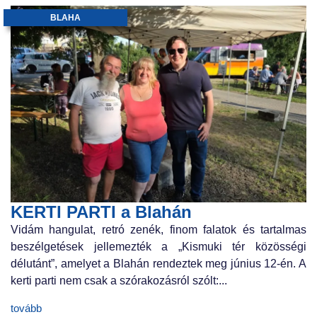
BLAHA
KERTI PARTI a Blahán
Vidám hangulat, retró zenék, finom falatok és tartalmas
beszélgetések jellemezték a „Kismuki tér közösségi
délutánt”, amelyet a Blahán rendeztek meg június 12-én. A
kerti parti nem csak a szórakozásról szólt:...
tovább