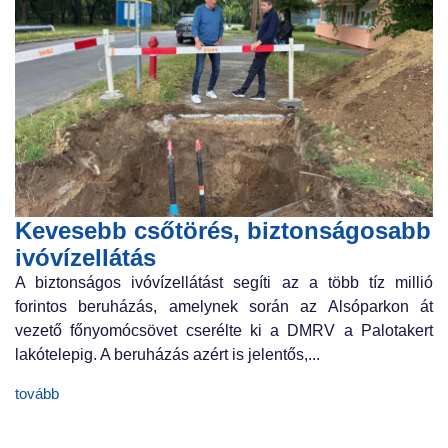
Kevesebb csőtörés, biztonságosabb
ivóvízellátás
A biztonságos ivóvízellátást segíti az a több tíz millió
forintos beruházás, amelynek során az Alsóparkon át
vezető főnyomócsövet cserélte ki a DMRV a Palotakert
lakótelepig. A beruházás azért is jelentős,...
tovább