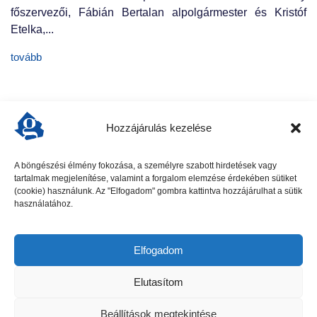
főszervezői, Fábián Bertalan alpolgármester és Kristóf
Etelka,...
tovább
Hozzájárulás kezelése
A böngészési élmény fokozása, a személyre szabott hirdetések vagy
tartalmak megjelenítése, valamint a forgalom elemzése érdekében sütiket
előző cikk
következő cikk
(cookie) használunk. Az "Elfogadom" gombra kattintva hozzájárulhat a sütik
használatához.
Elfogadom
Elutasítom
Beállítások megtekintése