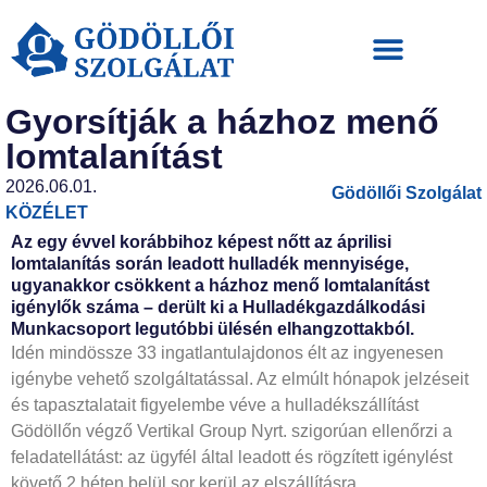
Gyorsítják a házhoz menő
lomtalanítást
2026.06.01.
Gödöllői Szolgálat
KÖZÉLET
Az egy évvel korábbihoz képest nőtt az áprilisi
lomtalanítás során leadott hulladék mennyisége,
ugyanakkor csökkent a házhoz menő lomtalanítást
igénylők száma – derült ki a Hulladékgazdálkodási
Munkacsoport legutóbbi ülésén elhangzottakból.
Idén mindössze 33 ingatlantulajdonos élt az ingyenesen
igénybe vehető szolgáltatással. Az elmúlt hónapok jelzéseit
és tapasztalatait figyelembe véve a hulladékszállítást
Gödöllőn végző Vertikal Group Nyrt. szigorúan ellenőrzi a
feladatellátást: az ügyfél által leadott és rögzített igénylést
követő 2 héten belül sor kerül az elszállításra.