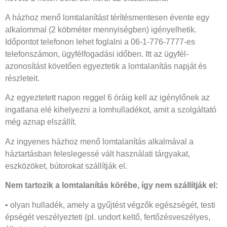
A házhoz menő lomtalanítást térítésmentesen évente egy
alkalommal (2 köbméter mennyiségben) igényelhetik.
Időpontot telefonon lehet foglalni a 06-1-776-7777-es
telefonszámon, ügyfélfogadási időben. Itt az ügyfél-
azonosítást követően egyeztetik a lomtalanítás napját és
részleteit.
Az egyeztetett napon reggel 6 óráig kell az igénylőnek az
ingatlana elé kihelyezni a lomhulladékot, amit a szolgáltató
még aznap elszállít.
Az ingyenes házhoz menő lomtalanítás alkalmával a
háztartásban feleslegessé vált használati tárgyakat,
eszközöket, bútorokat szállítják el.
Nem tartozik a lomtalanítás körébe, így nem szállítják el:
• olyan hulladék, amely a gyűjtést végzők egészségét, testi
épségét veszélyezteti (pl. undort keltő, fertőzésveszélyes,