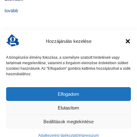
tovább
Hozzájárulás kezelése
A böngészési élmény fokozása, a személyre szabott hirdetések vagy
tartalmak megjelenítése, valamint a forgalom elemzése érdekében sütiket
előző cikk
következő cikk
(cookie) használunk. Az "Elfogadom" gombra kattintva hozzájárulhat a sütik
használatához.
Elfogadom
Elutasítom
Beállítások megtekintése
Gödöllői Szolgálat - Minden jog fenntartva
Adatkezelési tájékoztató
Impresszum
Hirdetési ajánlat
Adatkezelési tájékoztató
Impresszum
Kapcsolat