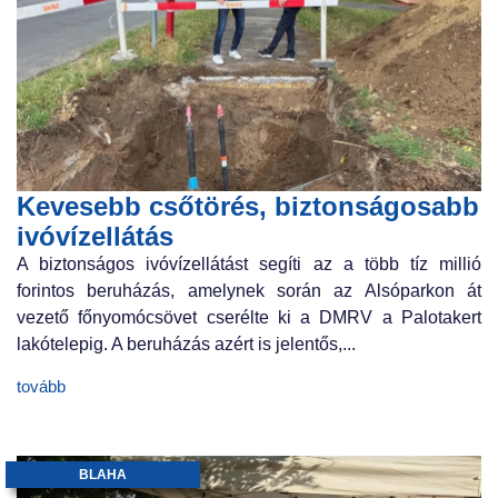
Kevesebb csőtörés, biztonságosabb
ivóvízellátás
A biztonságos ivóvízellátást segíti az a több tíz millió
forintos beruházás, amelynek során az Alsóparkon át
vezető főnyomócsövet cserélte ki a DMRV a Palotakert
lakótelepig. A beruházás azért is jelentős,...
tovább
BLAHA