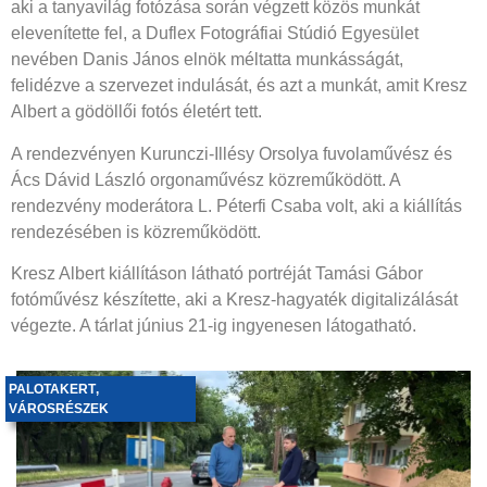
aki a tanyavilág fotózása során végzett közös munkát
elevenítette fel, a Duflex Fotográfiai Stúdió Egyesület
nevében Danis János elnök méltatta munkásságát,
felidézve a szervezet indulását, és azt a munkát, amit Kresz
Albert a gödöllői fotós életért tett.
A rendezvényen Kurunczi-Illésy Orsolya fuvolaművész és
Ács Dávid László orgonaművész közreműködött. A
rendezvény moderátora L. Péterfi Csaba volt, aki a kiállítás
rendezésében is közreműködött.
Kresz Albert kiállításon látható portréját Tamási Gábor
fotóművész készítette, aki a Kresz-hagyaték digitalizálását
végezte. A tárlat június 21-ig ingyenesen látogatható.
PALOTAKERT
,
VÁROSRÉSZEK