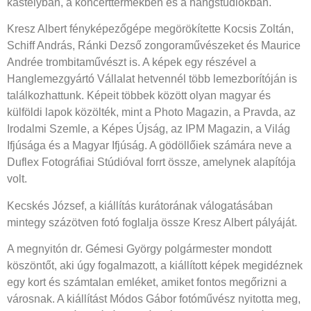
kastélyban, a koncerttermekben és a hangstúdiókban.
Kresz Albert fényképezőgépe megörökítette Kocsis Zoltán,
Schiff András, Ránki Dezső zongoraművészeket és Maurice
Andrée trombitaművészt is. A képek egy részével a
Hanglemezgyártó Vállalat hetvennél több lemezborítóján is
találkozhattunk. Képeit többek között olyan magyar és
külföldi lapok közölték, mint a Photo Magazin, a Pravda, az
Irodalmi Szemle, a Képes Újság, az IPM Magazin, a Világ
Ifjúsága és a Magyar Ifjúság. A gödöllőiek számára neve a
Duflex Fotográfiai Stúdióval forrt össze, amelynek alapítója
volt.
Kecskés József, a kiállítás kurátorának válogatásában
mintegy százötven fotó foglalja össze Kresz Albert pályáját.
A megnyitón dr. Gémesi György polgármester mondott
köszöntőt, aki úgy fogalmazott, a kiállított képek megidéznek
egy kort és számtalan emléket, amiket fontos megőrizni a
városnak. A kiállítást Módos Gábor fotóművész nyitotta meg,