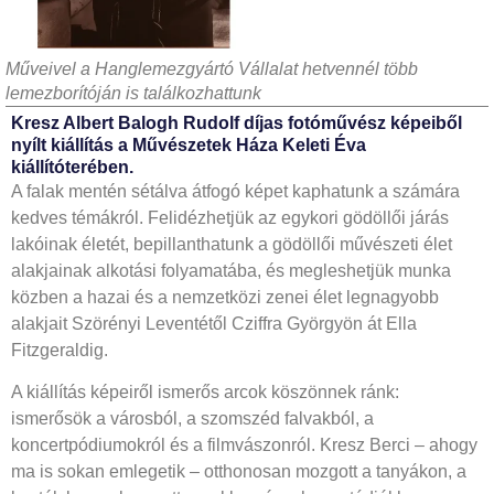
Műveivel a Hanglemezgyártó Vállalat hetvennél több
lemezborítóján is találkozhattunk
Kresz Albert Balogh Rudolf díjas fotóművész képeiből
nyílt kiállítás a Művészetek Háza Keleti Éva
kiállítóterében.
A falak mentén sétálva átfogó képet kaphatunk a számára
kedves témákról. Felidézhetjük az egykori gödöllői járás
lakóinak életét, bepillanthatunk a gödöllői művészeti élet
alakjainak alkotási folyamatába, és megleshetjük munka
közben a hazai és a nemzetközi zenei élet legnagyobb
alakjait Szörényi Leventétől Cziffra Györgyön át Ella
Fitzgeraldig.
A kiállítás képeiről ismerős arcok köszönnek ránk:
ismerősök a városból, a szomszéd falvakból, a
koncertpódiumokról és a filmvászonról. Kresz Berci – ahogy
ma is sokan emlegetik – otthonosan mozgott a tanyákon, a