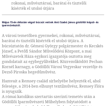
rokonai, művésztársai, barátai és tisztelői
kísérték el utolsó útjára
Május 15-én délután végső búcsút vettek Anti Szabó János gödöllői képző- és
iparművésztől.
A városi temetőben gyermekei, rokonai, művésztársai,
barátai és tisztelői kísérték el utolsó útjára. A
búcsúztatón dr. Gémesi György polgármester és Kecskés
József, a Petőfi Sándor Művelődési Központ, a mai
Művészetek Háza egykori igazgatója osztotta meg
gondolatait az egybegyűltekkel. Közreműködött Pechan
Kornél karnagy, a Gödöllői Városi Vegyeskar vezetője és
Dezső Piroska hegedűművész.
Hamvait a Remsey család sírhelyébe helyezték el, ahol
felesége, a 2014-ben elhunyt textilművész, Remsey Flóra
is nyugszik.
A római katolikus szertartás szerinti temetés után a
Gödöllői Iparművészeti Műhelyben folytatódott a