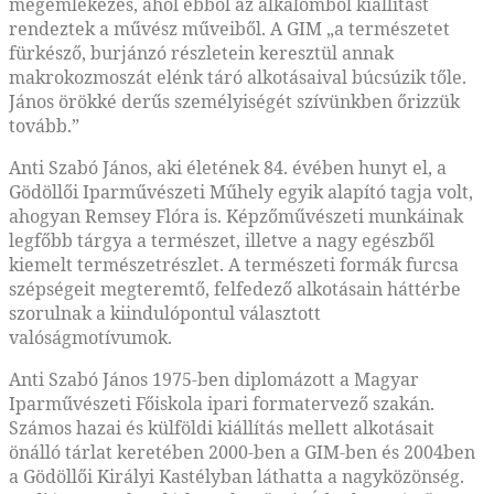
megemlékezés, ahol ebből az alkalomból kiállítást
rendeztek a művész műveiből. A GIM „a természetet
fürkésző, burjánzó részletein keresztül annak
makrokozmoszát elénk táró alkotásaival búcsúzik tőle.
János örökké derűs személyiségét szívünkben őrizzük
tovább.”
Anti Szabó János, aki életének 84. évében hunyt el, a
Gödöllői Iparművészeti Műhely egyik alapító tagja volt,
ahogyan Remsey Flóra is. Képzőművészeti munkáinak
legfőbb tárgya a természet, illetve a nagy egészből
kiemelt természetrészlet. A természeti formák furcsa
szépségeit megteremtő, felfedező alkotásain háttérbe
szorulnak a kiindulópontul választott
valóságmotívumok.
Anti Szabó János 1975-ben diplomázott a Magyar
Iparművészeti Főiskola ipari formatervező szakán.
Számos hazai és külföldi kiállítás mellett alkotásait
önálló tárlat keretében 2000-ben a GIM-ben és 2004ben
a Gödöllői Királyi Kastélyban láthatta a nagyközönség.