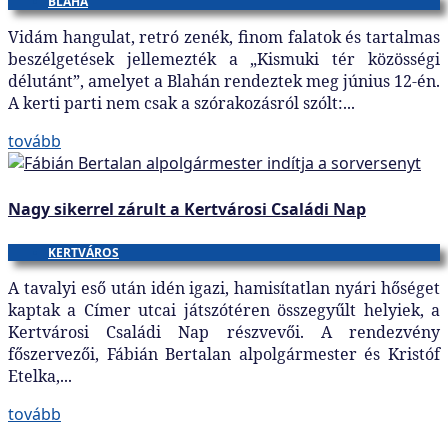
BLAHA
Vidám hangulat, retró zenék, finom falatok és tartalmas
beszélgetések jellemezték a „Kismuki tér közösségi
délutánt”, amelyet a Blahán rendeztek meg június 12-én.
A kerti parti nem csak a szórakozásról szólt:...
tovább
Nagy sikerrel zárult a Kertvárosi Családi Nap
KERTVÁROS
A tavalyi eső után idén igazi, hamisítatlan nyári hőséget
kaptak a Címer utcai játszótéren összegyűlt helyiek, a
Kertvárosi Családi Nap részvevői. A rendezvény
főszervezői, Fábián Bertalan alpolgármester és Kristóf
Etelka,...
tovább