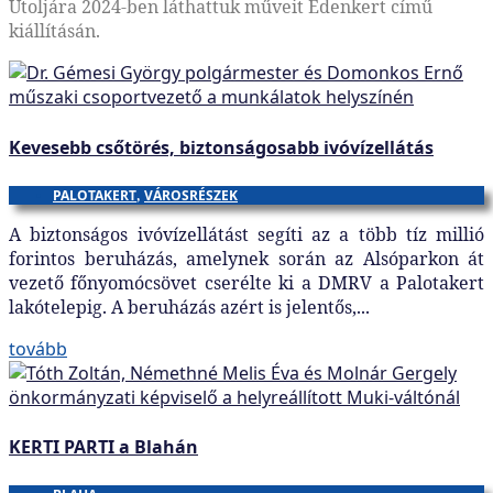
Utoljára 2024-ben láthattuk műveit Édenkert című
kiállításán.
Kevesebb csőtörés, biztonságosabb ivóvízellátás
PALOTAKERT
,
VÁROSRÉSZEK
A biztonságos ivóvízellátást segíti az a több tíz millió
forintos beruházás, amelynek során az Alsóparkon át
vezető főnyomócsövet cserélte ki a DMRV a Palotakert
lakótelepig. A beruházás azért is jelentős,...
tovább
KERTI PARTI a Blahán