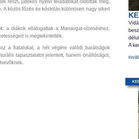
k részt, játékos nyelvi feladatokat oldottak meg,
e. A közös főzés és kóstolás különösen nagy sikert
KE
Vidá
ék: a diákok ellátogattak a Manavgat-vízeséshez,
besz
etességeit is megtekintették.
délu
A ker
 a fiatalokat, a hét végére valódi barátságok
urális tapasztalatot jelentett, hanem önállóságot,
tová
ztvevőknek.
KE