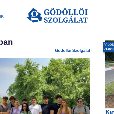
NK
ban
PALOT
VÁRO
Gödöllői Szolgálat
Ke