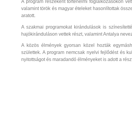
A program részeként történelmi foglalkozásokon vette
valamint török és magyar ételeket hasonlítottak össz
aratott.
A szakmai programokat kirándulások is színesített
hajókiránduláson vettek részt, valamint Antalya nevez
A közös élmények gyorsan közel hozták egymáshoz
születtek. A program nemcsak nyelvi fejlődést és kult
nyitottságot és maradandó élményeket is adott a rés