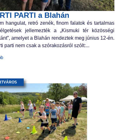
RTI PARTI a Blahán
m hangulat, retró zenék, finom falatok és tartalmas
élgetések jellemezték a „Kismuki tér közösségi
tánt”, amelyet a Blahán rendeztek meg június 12-én.
ti parti nem csak a szórakozásról szólt:...
bb
RTVÁROS