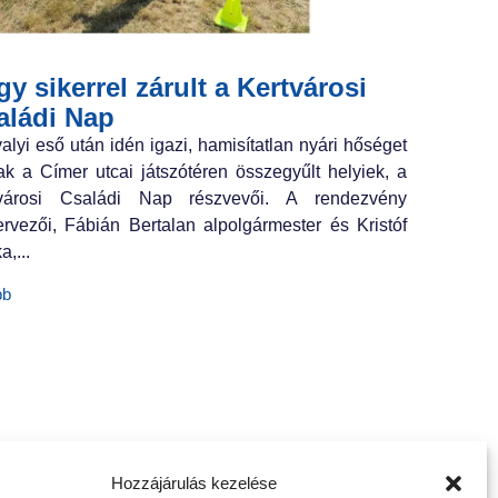
y sikerrel zárult a Kertvárosi
aládi Nap
valyi eső után idén igazi, hamisítatlan nyári hőséget
ak a Címer utcai játszótéren összegyűlt helyiek, a
tvárosi Családi Nap részvevői. A rendezvény
ervezői, Fábián Bertalan alpolgármester és Kristóf
a,...
bb
Hozzájárulás kezelése