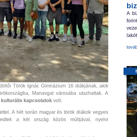
bi
A bi
fori
veze
lakót
tová
öllői Török Ignác Gimnázium 16 diákjának, akik
rökországba, Manavgat városába utazhattak. A
kulturális kapcsolatok
volt.
tettel. A hét során magyar és török diákok vegyes
kedtek a két ország közös múltjával, nyelvi