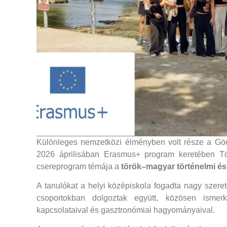
Különleges nemzetközi élményben volt része a Göd
2026 áprilisában Erasmus+ program keretében Tö
csereprogram témája a
török–magyar történelmi és 
A tanulókat a helyi középiskola fogadta nagy szere
csoportokban dolgoztak együtt, közösen ismer
kapcsolataival és gasztronómiai hagyományaival.