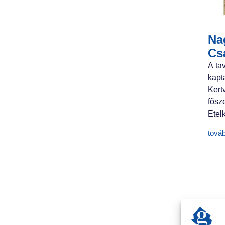
Nag
Cs
A ta
kapt
Ker
fősz
Etelk
tová