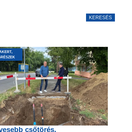
KERESÉS
AKERT
,
SRÉSZEK
vesebb csőtörés,