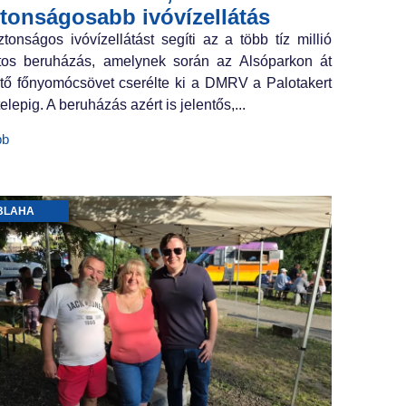
ztonságosabb ivóvízellátás
ztonságos ivóvízellátást segíti az a több tíz millió
ntos beruházás, amelynek során az Alsóparkon át
tő főnyomócsövet cserélte ki a DMRV a Palotakert
elepig. A beruházás azért is jelentős,...
bb
BLAHA