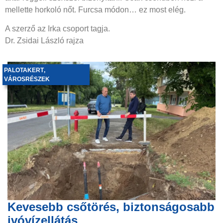
mellette horkoló nőt. Furcsa módon… ez most elég.
A szerző az Irka csoport tagja.
Dr. Zsidai László rajza
PALOTAKERT
,
VÁROSRÉSZEK
Kevesebb csőtörés, biztonságosabb
ivóvízellátás