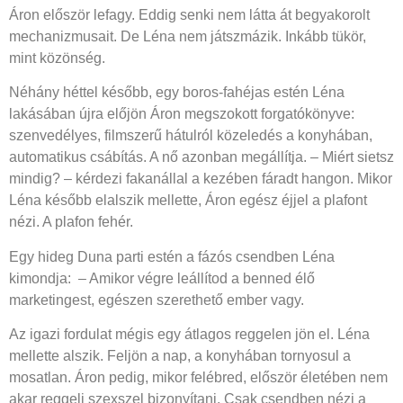
Áron először lefagy. Eddig senki nem látta át begyakorolt
mechanizmusait. De Léna nem játszmázik. Inkább tükör,
mint közönség.
Néhány héttel később, egy boros-fahéjas estén Léna
lakásában újra előjön Áron megszokott forgatókönyve:
szenvedélyes, filmszerű hátulról közeledés a konyhában,
automatikus csábítás. A nő azonban megállítja. – Miért sietsz
mindig? – kérdezi fakanállal a kezében fáradt hangon. Mikor
Léna később elalszik mellette, Áron egész éjjel a plafont
nézi. A plafon fehér.
Egy hideg Duna parti estén a fázós csendben Léna
kimondja: – Amikor végre leállítod a benned élő
marketingest, egészen szerethető ember vagy.
Az igazi fordulat mégis egy átlagos reggelen jön el. Léna
mellette alszik. Feljön a nap, a konyhában tornyosul a
mosatlan. Áron pedig, mikor felébred, először életében nem
akar reggeli szexszel bizonyítani. Csak csendben nézi a