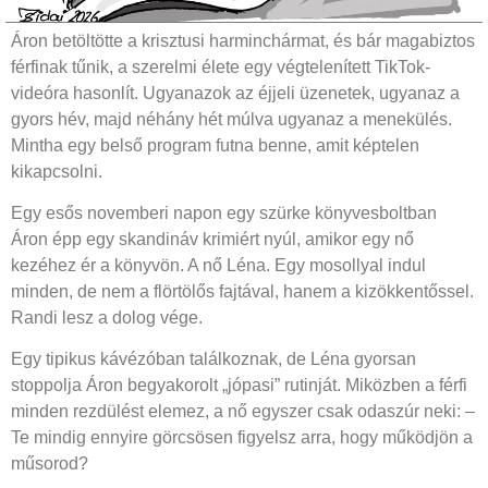
Áron betöltötte a krisztusi harminchármat, és bár magabiztos
férfinak tűnik, a szerelmi élete egy végtelenített TikTok-
videóra hasonlít. Ugyanazok az éjjeli üzenetek, ugyanaz a
gyors hév, majd néhány hét múlva ugyanaz a menekülés.
Mintha egy belső program futna benne, amit képtelen
kikapcsolni.
Egy esős novemberi napon egy szürke könyvesboltban
Áron épp egy skandináv krimiért nyúl, amikor egy nő
kezéhez ér a könyvön. A nő Léna. Egy mosollyal indul
minden, de nem a flörtölős fajtával, hanem a kizökkentőssel.
Randi lesz a dolog vége.
Egy tipikus kávézóban találkoznak, de Léna gyorsan
stoppolja Áron begyakorolt „jópasi” rutinját. Miközben a férfi
minden rezdülést elemez, a nő egyszer csak odaszúr neki: –
Te mindig ennyire görcsösen figyelsz arra, hogy működjön a
műsorod?