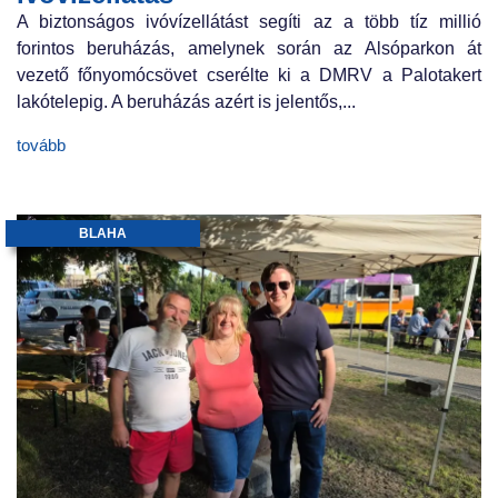
A biztonságos ivóvízellátást segíti az a több tíz millió
forintos beruházás, amelynek során az Alsóparkon át
vezető főnyomócsövet cserélte ki a DMRV a Palotakert
lakótelepig. A beruházás azért is jelentős,...
tovább
BLAHA