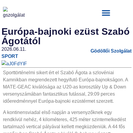
Hirdetési ajánlat
Európa-bajnoki ezüst Szabó
Ágotától
2026.06.11.
Gödöllői Szolgálat
SPORT
Sporttörténelmi sikert ért el Szabó Ágota a szlovéniai
Kamnikban megrendezett hegyifutó Európa-bajnokságon. A
MATE-GEAC kiválósága az U20-as korosztály Up & Down
versenyszámában fantasztikus futással, 29:09 perces
időeredménnyel Európa-bajnoki ezüstérmet szerzett.
A kontinensviadal első napján a versenyzőknek egy
rendkívül nehéz, 4 kilométeres, 425 méter szintemelkedést
tartalmazó vertical pályával kellett megküzdeniük. A 44 fős