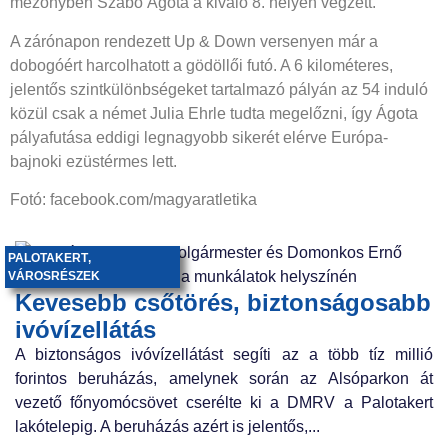
mezőnyben Szabó Ágota a kiváló 8. helyen végzett.
A zárónapon rendezett Up & Down versenyen már a
dobogóért harcolhatott a gödöllői futó. A 6 kilométeres,
jelentős szintkülönbségeket tartalmazó pályán az 54 induló
közül csak a német Julia Ehrle tudta megelőzni, így Ágota
pályafutása eddigi legnagyobb sikerét elérve Európa-
bajnoki ezüstérmes lett.
Fotó: facebook.com/magyaratletika
PALOTAKERT
,
VÁROSRÉSZEK
Kevesebb csőtörés, biztonságosabb
ivóvízellátás
A biztonságos ivóvízellátást segíti az a több tíz millió
forintos beruházás, amelynek során az Alsóparkon át
vezető főnyomócsövet cserélte ki a DMRV a Palotakert
lakótelepig. A beruházás azért is jelentős,...