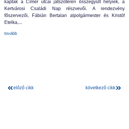
kaptak a Címer utcai játszótéren összegyűlt helyiek, a
Kertvárosi Családi Nap részvevői. A rendezvény
főszervezői, Fábián Bertalan alpolgármester és Kristóf
Etelka,...
tovább
előző cikk
következő cikk