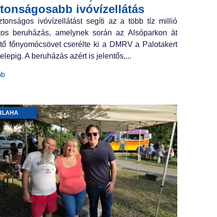
ztonságosabb ivóvízellátás
ztonságos ivóvízellátást segíti az a több tíz millió
ntos beruházás, amelynek során az Alsóparkon át
tő főnyomócsövet cserélte ki a DMRV a Palotakert
elepig. A beruházás azért is jelentős,...
bb
BLAHA