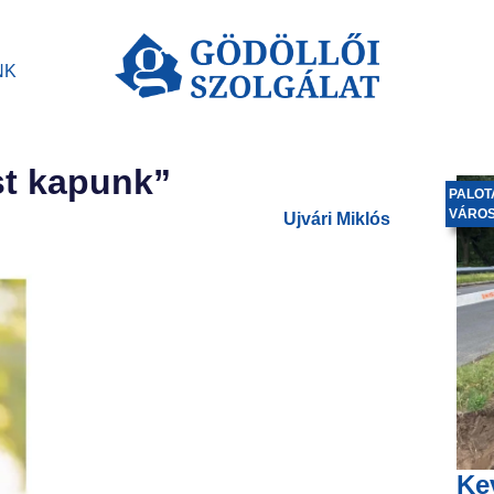
NK
st kapunk”
PALOT
VÁRO
Ujvári Miklós
Ke