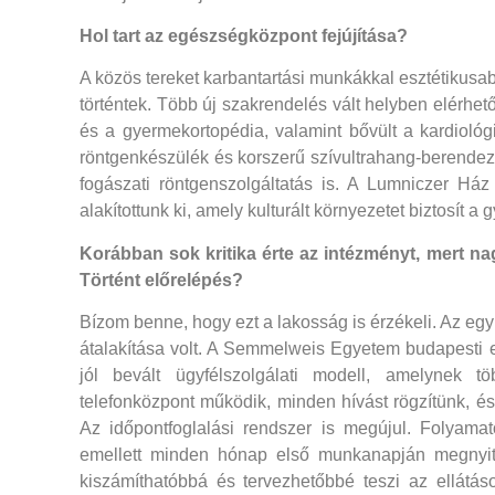
Hol tart az egészségközpont fejújítása?
A közös tereket karbantartási munkákkal esztétikusabb
történtek. Több új szakrendelés vált helyben elérhet
és a gyermekortopédia, valamint bővült a kardiológi
röntgenkészülék és korszerű szívultrahang-berende
fogászati röntgenszolgáltatás is. A Lumniczer Ház
alakítottunk ki, amely kulturált környezetet biztosít
Korábban sok kritika érte az intézményt, mert na
Történt előrelépés?
Bízom benne, hogy ezt a lakosság is érzékeli. Az egy
átalakítása volt. A Semmelweis Egyetem budapesti
jól bevált ügyfélszolgálati modell, amelynek 
telefonközpont működik, minden hívást rögzítünk, 
Az időpontfoglalási rendszer is megújul. Folyamat
emellett minden hónap első munkanapján megnyit
kiszámíthatóbbá és tervezhetőbbé teszi az ellátás