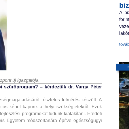
bi
A bi
fori
veze
lakót
tová
pont új igazgatója
ői szűrőprogram? – kérdeztük dr. Varga Péter
zségmagatartásáról részletes felmérés készült. A
ntos képet kapunk a helyi szükségletekről. Ezek
jlesztési programokat tudunk kialakítani. Eredeti
weis Egyetem módszertanára építve egészségügyi