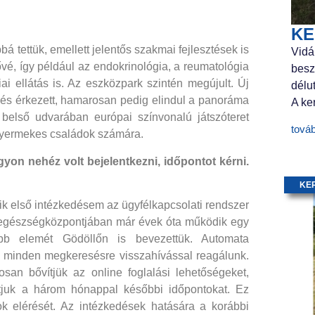
KE
á tettük, emellett jelentős szakmai fejlesztések is
Vidá
ővé, így például az endokrinológia, a reumatológia
besz
ai ellátás is. Az eszközpark szintén megújult. Új
délu
zés érkezett, hamarosan pedig elindul a panoráma
A ker
 belső udvarában európai színvonalú játszóteret
tová
 a gyermekes családok számára.
gyon nehéz volt bejelentkezni, időpontot kérni.
KE
ik első intézkedésem az ügyfélkapcsolati rendszer
 egészségközpontjában már évek óta működik egy
több elemét Gödöllőn is bevezettük. Automata
és minden megkeresésre visszahívással reagálunk.
osan bővítjük az online foglalási lehetőségeket,
juk a három hónappal későbbi időpontokat. Ez
ok elérését. Az intézkedések hatására a korábbi