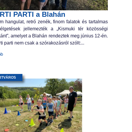
RTI PARTI a Blahán
m hangulat, retró zenék, finom falatok és tartalmas
élgetések jellemezték a „Kismuki tér közösségi
tánt”, amelyet a Blahán rendeztek meg június 12-én.
ti parti nem csak a szórakozásról szólt:...
bb
RTVÁROS