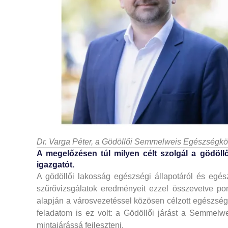
Dr. Varga Péter, a Gödöllői Semmelweis Egészségköz
A megelőzésen túl milyen célt szolgál a gödöll
igazgatót.
A gödöllői lakosság egészségi állapotáról és egés
szűrővizsgálatok eredményeit ezzel összevetve po
alapján a városvezetéssel közösen célzott egészségfe
feladatom is ez volt: a Gödöllői járást a Semmel
mintajárássá fejleszteni.