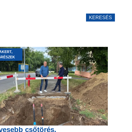
KERESÉS
AKERT
,
SRÉSZEK
vesebb csőtörés,