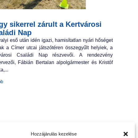
y sikerrel zárult a Kertvárosi
aládi Nap
valyi eső után idén igazi, hamisítatlan nyári hőséget
ak a Címer utcai játszótéren összegyűlt helyiek, a
tvárosi Családi Nap részvevői. A rendezvény
ervezői, Fábián Bertalan alpolgármester és Kristóf
a,...
bb
Hozzájárulás kezelése