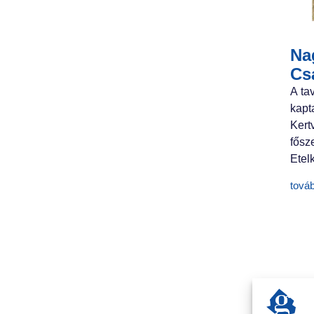
Nag
Cs
A ta
kapt
Ker
fősz
Etelk
tová