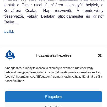
kaptak a Címer utcai játszótéren összegyűlt helyiek, a
Kertvárosi Családi Nap részvevői. A rendezvény
főszervezői, Fábián Bertalan alpolgármester és Kristóf
Etelka,...
tovább
Hozzájárulás kezelése
A böngészési élmény fokozása, a személyre szabott hirdetések vagy
tartalmak megjelenítése, valamint a forgalom elemzése érdekében sütiket
előző cikk
következő cikk
(cookie) használunk. Az "Elfogadom" gombra kattintva hozzájárulhat a sütik
használatához.
Elfogadom