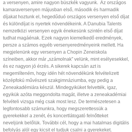
a versenyen, amire nagyon büszkék vagyunk.
Az országos
kamaraversenyen májusban első, második és harmadik
díjakat hoztunk el, hegedűduó országos versenyen első díjat
és különdíjat is nyertek növendékeink. A Danubia Talents
nemzetközi versenyen egyik énekesünk szintén első díjat
tudhat magáé­nak. Ezek nagyon kiemelkedő eredmények,
persze a számos egyéb versenyeredményeink mellett. Ha
megjelenünk egy versenyen a Chopin Zeneiskola
színeiben, akkor már „számolnak” velünk, mint esélyesekkel,
és ez nagyon jó érzés. A sikerek kapcsán azt is
megemlíteném, hogy idén hét növendékünk felvételizett
középfokú művészeti szakgimnáziumba, egy pedig a
Zeneakadémiára készül. Mindegyiküket felvették, igaz,
egyikük azóta meggon­dolta magát, illetve a zeneakadémiai
felvételi vizsga még csak most lesz. De természetesen a
legfontosabb számunkra, hogy megszerettessük a
gyerekekkel a zenét, és koncertlátogató felnőtteket
neveljünk belőlük. További cél, hogy a mai hatalmas digitális
befolyás alól egy kicsit el tudjuk csalni a gyerekeket.