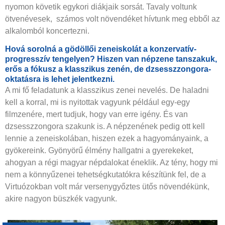
nyomon követik egykori diákjaik sorsát. Tavaly voltunk
ötvenévesek,
számos volt növendéket hívtunk meg ebből az
alkalomból koncertezni.
Hová sorolná a gödöllői zeneiskolát a konzervatív-
progresszív tengelyen? Hiszen van népzene tanszakuk,
erős a fókusz a klasszikus zenén, de dzsesszzongora-
oktatásra is lehet jelentkezni.
A mi fő feladatunk a klasszikus zenei nevelés. De haladni
kell a korral, mi is nyitottak vagyunk például egy-egy
filmzenére, mert tudjuk, hogy van erre igény. És van
dzsesszzongora szakunk is. A népzenének pedig ott kell
lennie a zeneiskolában, hiszen ezek a hagyományaink, a
gyökereink. Gyönyörű élmény hallgatni a gyerekeket,
ahogyan a régi magyar népdalokat éneklik. Az tény, hogy mi
nem a könnyűzenei tehetségkutatókra készítünk fel, de a
Virtuózokban volt már versenygyőztes ütős növendékünk,
akire nagyon büszkék vagyunk.