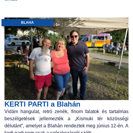
BLAHA
KERTI PARTI a Blahán
Vidám hangulat, retró zenék, finom falatok és tartalmas
beszélgetések jellemezték a „Kismuki tér közösségi
délutánt”, amelyet a Blahán rendeztek meg június 12-én. A
kerti parti nem csak a szórakozásról szólt:...