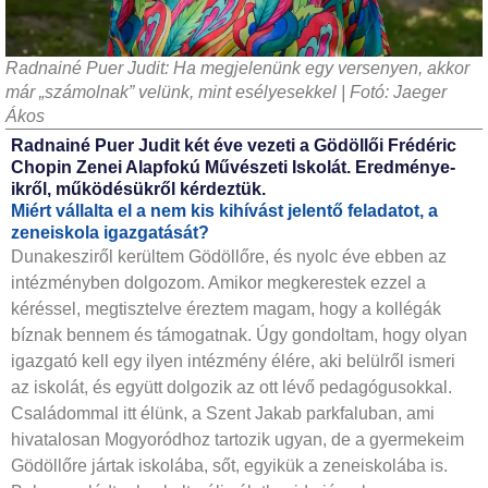
Radnainé Puer Judit: Ha megjelenünk egy versenyen, akkor
már „számolnak” velünk, mint esélyesekkel | Fotó: Jaeger
Ákos
Radnainé Puer Judit két éve vezeti a Gödöllői Frédéric
Chopin Zenei Alapfokú Művészeti Iskolát. Eredménye­
ikről, működésükről kérdeztük.
Miért vállalta el a nem kis kihívást jelentő feladatot, a
zeneiskola igazgatását?
Dunakesziről kerültem Gödöllőre, és nyolc éve ebben az
intézményben dolgozom. Amikor megkerestek ezzel a
kéréssel, megtisztelve éreztem magam, hogy a kollégák
bíznak bennem és támogatnak. Úgy gondoltam, hogy olyan
igazgató kell egy ilyen intézmény élére, aki belülről ismeri
az iskolát, és együtt dolgozik az ott lévő pedagógusokkal.
Családommal itt élünk, a Szent Jakab parkfaluban, ami
hivatalosan Mogyoródhoz tartozik ugyan, de a gyermekeim
Gödöllőre jártak iskolába, sőt, egyikük a zeneiskolába is.