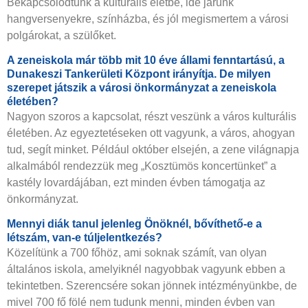
Bekapcsolódtunk a kulturális életbe, ide járunk
hangversenyekre, színházba, és jól megismertem a városi
polgárokat, a szülőket.
A zeneiskola már több mit 10 éve állami fenntartású, a
Dunakeszi Tankerületi Központ irányítja. De milyen
szerepet játszik a városi önkormányzat a zeneiskola
életében?
Nagyon szoros a kapcsolat, részt veszünk a város kulturális
életében. Az egyeztetéseken ott vagyunk, a város, ahogyan
tud, segít minket. Például október elsején, a zene világnapja
alkalmából rendezzük meg „Kosztümös koncertünket” a
kastély lovardájában, ezt minden évben támogatja az
önkormányzat.
Mennyi diák tanul jelenleg Önöknél, bővíthető-e a
létszám, van-e túljelentkezés?
Közelítünk a 700 főhöz, ami soknak számít, van olyan
általános iskola, amelyiknél nagyobbak vagyunk ebben a
tekintetben. Szerencsére sokan jönnek intézményünkbe, de
mivel 700 fő fölé nem tudunk menni, minden évben van