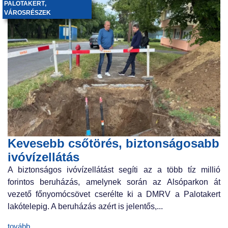
PALOTAKERT
,
VÁROSRÉSZEK
Kevesebb csőtörés, biztonságosabb
ivóvízellátás
A biztonságos ivóvízellátást segíti az a több tíz millió
forintos beruházás, amelynek során az Alsóparkon át
vezető főnyomócsövet cserélte ki a DMRV a Palotakert
lakótelepig. A beruházás azért is jelentős,...
tovább