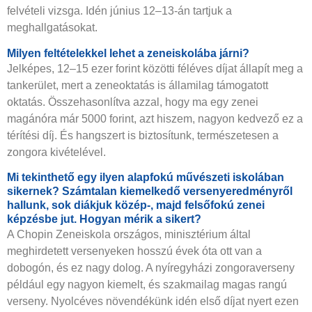
felvételi vizsga. Idén június 12–13-án tartjuk a
meghallgatásokat.
Milyen feltételekkel lehet a zeneiskolába járni?
Jelképes, 12–15 ezer forint közötti féléves díjat állapít meg a
tankerület, mert a zeneoktatás is államilag támogatott
oktatás. Összehasonlítva azzal, hogy ma egy zenei
magánóra már 5000 forint, azt hiszem, nagyon kedvező ez a
térítési díj. És hangszert is biztosítunk, természetesen a
zongora kivételével.
Mi tekinthető egy ilyen alapfokú művészeti iskolában
sikernek? Számtalan kiemelkedő versenyeredményről
hallunk, sok diákjuk közép-, majd felsőfokú zenei
képzésbe jut. Hogyan mérik a sikert?
A Chopin Zeneiskola országos, minisztérium által
meghirdetett versenyeken hosszú évek óta ott van a
dobogón, és ez nagy dolog. A nyíregyházi zongoraverseny
például egy nagyon kiemelt, és szakmailag magas rangú
verseny. Nyolcéves növendékünk idén első díjat nyert ezen