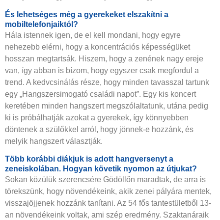
És lehetséges még a gyerekeket elszakítni a
mobiltelefonjaiktól?
Hála istennek igen, de el kell mondani, hogy egyre
nehezebb elérni, hogy a koncentrációs képességüket
hosszan megtartsák. Hiszem, hogy a zenének nagy ereje
van, így abban is bízom, hogy egyszer csak megfordul a
trend. A kedvcsinálás része, hogy minden tavasszal tartunk
egy „Hangszersimogató családi napot”. Egy kis koncert
keretében minden hangszert megszólaltatunk, utána pedig
ki is próbálhatják azokat a gyerekek, így könnyebben
döntenek a szülőkkel arról, hogy jönnek-e hozzánk, és
melyik hangszert választják.
Több korábbi diákjuk is adott hangversenyt a
zeneiskolában. Hogyan követik nyomon az útjukat?
Sokan közülük szerencsére Gödöllőn maradtak, de arra is
törekszünk, hogy növendékeink, akik zenei pályára mentek,
visszajöjjenek hozzánk tanítani. Az 54 fős tantestületből 13-
an növendékeink voltak, ami szép eredmény. Szaktanáraik