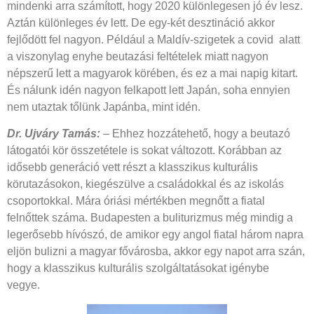
mindenki arra számított, hogy 2020 különlegesen jó év lesz.
Aztán különleges év lett. De egy-két desztináció akkor
fejlődött fel nagyon. Például a Maldív-szigetek a covid
alatt
a viszonylag enyhe beutazási feltételek miatt nagyon
népszerű lett a magyarok körében, és ez a mai napig kitart.
És nálunk idén nagyon felkapott lett Japán, soha ennyien
nem utaztak tőlünk Japánba, mint idén.
Dr. Ujváry Tamás:
–
Ehhez hozzátehető, hogy a beutazó
látogatói kör összetétele is sokat változott. Korábban az
idősebb generáció vett részt a klasszikus kulturális
körutazásokon, kiegészülve a családokkal és az iskolás
csoportokkal. Mára óriási mértékben megnőtt a fiatal
felnőttek száma. Budapesten a buliturizmus még mindig a
legerősebb hívószó, de amikor egy angol fiatal három napra
eljön bulizni a magyar fővárosba, akkor egy napot arra szán,
hogy a klasszikus kulturális szolgáltatásokat igénybe
vegye.