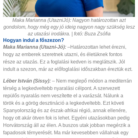
Maka Marianna (UtazniJó): Nagyon határozottan azt
gondolom, hogy még egy jó ideig nagyon nagy szükség lesz
az utazási irodákra. | fotó: Buza Zsófia
Hogyan indul a főszezon?
Maka Marianna (Utazni-Jó):
–Határozottan lehet érezni,
hogy az emberek szeretnek utazni, és életüknek fontos
része az utazás. Ez a foglalási kedven is meglátszik. Jól
indult a szezon, már az előfoglalási időszakban éreztük ezt.
Léber István (Sissy):
– Nem meglepő módon a mediterrán
térség a legkedveltebb nyaralási célpont. A szervezett
repülős nyaralás nem veszítette el a varázsát. Nálunk a
török és a görög desztináció a legkedveltebb. Ezt követi
Spanyolország és az észak-afrikai régió, annak ellenére,
hogy ott akár ötven fok is lehet. Egyéni utazásokban pedig
Horvátország áll az élen. A buszos utak jobban megérzik a
fapadosok térnyerését. Ma már kevesebben vállalnak egy