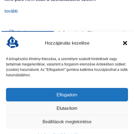
tovább
KERTVÁROS
Nagy sikerrel zárult a Kertvárosi
Hozzájárulás kezelése
Családi Nap
A tavalyi eső után idén igazi, hamisítatlan nyári hőséget
A böngészési élmény fokozása, a személyre szabott hirdetések vagy
kaptak a Címer utcai játszótéren összegyűlt helyiek, a
tartalmak megjelenítése, valamint a forgalom elemzése érdekében sütiket
(cookie) használunk. Az "Elfogadom" gombra kattintva hozzájárulhat a sütik
Kertvárosi Családi Nap részvevői. A rendezvény
használatához.
főszervezői, Fábián Bertalan alpolgármester és Kristóf
Etelka,...
Elfogadom
tovább
Elutasítom
Beállítások megtekintése