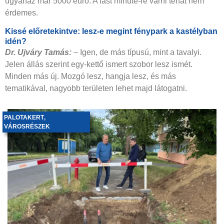
ugyanaz már 5000 euró. A last minute-re várni tehát nem
érdemes.
Kissé előretekintve: lesz-e megint fénypark a kastélyban
idén?
Dr. Ujváry Tamás:
–
Igen, de más típusú, mint a tavalyi.
Jelen állás szerint egy-kettő ismert szobor lesz ismét.
Minden más új. Mozgó lesz, hangja lesz, és más
tematikával, nagyobb területen lehet majd látogatni.
PALOTAKERT
,
VÁROSRÉSZEK