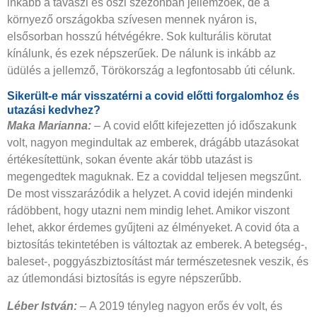
inkább a tavaszi és őszi szezonban jellemzőek, de a
környező országokba szívesen mennek nyáron is,
elsősorban hosszú hétvégékre. Sok kulturális körutat
kínálunk, és ezek népszerűek. De nálunk is inkább az
üdülés a jellemző, Törökország a legfontosabb úti célunk.
Sikerült-e már visszatérni a covid előtti forgalomhoz és
utazási kedvhez?
Maka Marianna:
–
A covid előtt ki­­fejezetten jó időszakunk
volt, nagyon megindultak az emberek, drágább utazásokat
értékesítettünk, sokan évente akár több utazást is
megengedtek maguknak. Ez a coviddal teljesen megszűnt.
De most visszarázódik a helyzet. A covid idején mindenki
rádöbbent, hogy utazni nem mindig lehet. Amikor viszont
lehet, akkor érdemes gyűjteni az élményeket. A covid óta a
biztosítás tekintetében is változtak az emberek. A betegség-,
baleset-, poggyászbiztosítást már természetesnek veszik, és
az útlemondási biztosítás is egyre népszerűbb.
Léber István:
–
A 2019 tényleg nagyon erős év volt, és