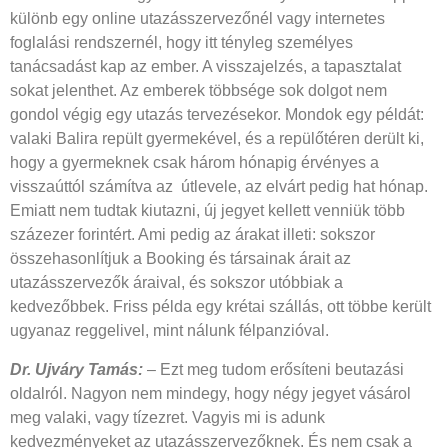
különb egy online utazásszervezőnél vagy internetes
foglalási rendszernél, hogy itt tényleg személyes
tanácsadást kap az ember. A visszajelzés, a tapasztalat
sokat jelenthet. Az emberek többsége sok dolgot nem
gondol végig egy utazás tervezésekor. Mondok egy példát:
valaki Balira repült gyermekével, és a repülőtéren derült ki,
hogy a gyermeknek csak három hónapig érvényes a
visszaúttól számítva az
útlevele, az elvárt pedig hat hónap.
Emiatt nem tudtak kiutazni, új jegyet kellett venniük több
százezer forintért. Ami pedig az árakat illeti: sokszor
összehasonlítjuk a Booking és társainak árait az
utazásszervezők áraival, és sokszor utóbbiak a
kedvezőbbek. Friss példa egy krétai szállás, ott többe került
ugyanaz reggelivel, mint nálunk félpanzióval.
Dr. Ujváry Tamás:
– Ezt meg tudom erősíteni beutazási
oldalról. Nagyon nem mindegy, hogy négy jegyet vásárol
meg valaki, vagy tízezret. Vagyis mi is adunk
kedvezményeket az utazásszervezőknek. És nem csak a