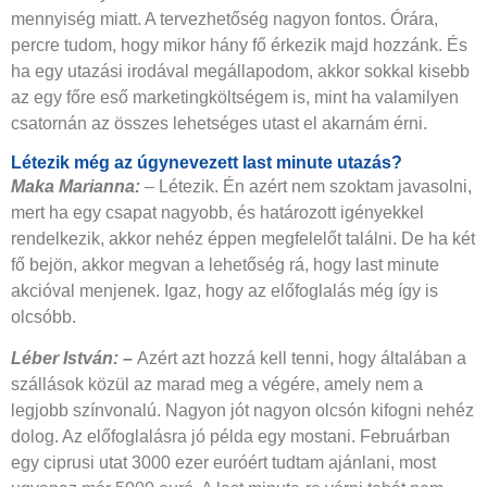
mennyiség miatt. A tervezhetőség nagyon fontos. Órára,
percre tudom, hogy mikor hány fő érkezik majd hozzánk. És
ha egy utazási irodával megállapodom, akkor sokkal kisebb
az egy főre eső marketingköltségem is, mint ha valamilyen
csatornán az összes lehetséges utast el akarnám érni.
Létezik még az úgynevezett last minute utazás?
Maka Marianna:
– Létezik. Én azért nem szoktam javasolni,
mert ha egy csapat nagyobb, és határozott igényekkel
rendelkezik, akkor nehéz éppen megfelelőt találni. De ha két
fő bejön, akkor megvan a lehetőség rá, hogy last minute
akcióval menjenek. Igaz, hogy az előfoglalás még így is
olcsóbb.
Léber István: –
Azért azt hozzá kell tenni, hogy általában a
szállások közül az marad meg a végére, amely nem a
legjobb színvonalú. Nagyon jót nagyon olcsón kifogni nehéz
dolog. Az előfoglalásra jó példa egy mostani. Februárban
egy ciprusi utat 3000 ezer euróért tudtam ajánlani, most