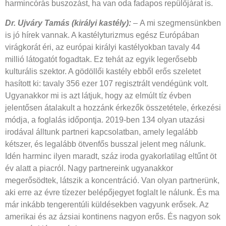
harmincórás buszozást, ha van oda fadapos repülőjárat is.
Dr. Ujváry Tamás (királyi kastély):
–
A mi szegmensünkben
is jó hírek vannak. A kastélyturizmus egész Európában
virágkorát éri, az európai királyi kastélyokban tavaly 44
millió látogatót fogadtak. Ez tehát az egyik legerősebb
kulturális szektor. A gödöllői kastély ebből erős szeletet
hasított ki: tavaly 356 ezer 107 regisztrált vendégünk volt.
Ugyanakkor mi is azt látjuk, hogy az elmúlt tíz évben
jelentősen átalakult a hozzánk érkezők összetétele, érkezési
módja, a foglalás időpontja. 2019-ben 134 olyan utazási
irodával álltunk partneri kapcsolatban, amely legalább
kétszer, és legalább ötvenfős busszal jelent meg nálunk.
Idén harminc ilyen maradt, száz iroda gyakorlatilag eltűnt öt
év alatt a piacról. Nagy partnereink ugyanakkor
megerősödtek, látszik a koncentráció. Van olyan partnerünk,
aki erre az évre tízezer belépőjegyet foglalt le nálunk. És ma
már inkább tengerentúli küldésekben vagyunk erősek. Az
amerikai és az ázsiai kontinens nagyon erős. És nagyon sok