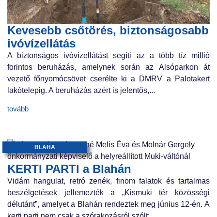
Kevesebb csőtörés, biztonságosabb
ivóvízellátás
A biztonságos ivóvízellátást segíti az a több tíz millió
forintos beruházás, amelynek során az Alsóparkon át
vezető főnyomócsövet cserélte ki a DMRV a Palotakert
lakótelepig. A beruházás azért is jelentős,...
tovább
BLAHA
KERTI PARTI a Blahán
Vidám hangulat, retró zenék, finom falatok és tartalmas
beszélgetések jellemezték a „Kismuki tér közösségi
délutánt”, amelyet a Blahán rendeztek meg június 12-én. A
kerti parti nem csak a szórakozásról szólt:...