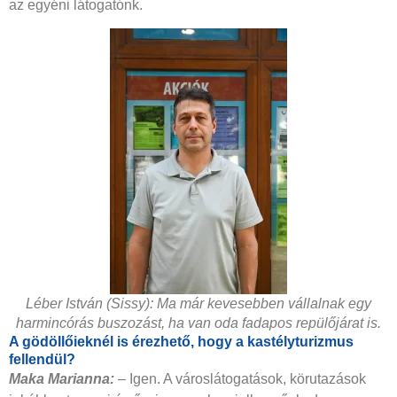
az egyéni látogatónk.
Léber István (Sissy): Ma már kevesebben vállalnak egy
harmincórás buszozást, ha van oda fadapos repülőjárat is.
A gödöllőieknél is érezhető, hogy a kastélyturizmus
fellendül?
Maka Marianna:
–
Igen. A városlátogatások, körutazások