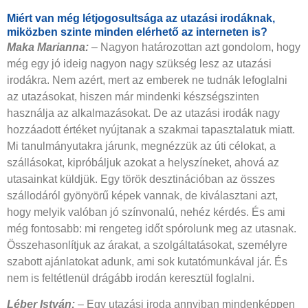
Miért van még létjogosultsága az utazási irodáknak,
miközben szinte minden elérhető az interneten is?
Maka Marianna:
– Nagyon határozottan azt gondolom, hogy
még egy jó ideig nagyon nagy szükség lesz az utazási
irodákra. Nem azért, mert az emberek ne tudnák lefoglalni
az utazásokat, hiszen már mindenki készségszinten
használja az alkalmazásokat. De az utazási irodák nagy
hozzáadott értéket nyújtanak a szakmai tapasztalatuk miatt.
Mi tanulmányutakra járunk, megnézzük az úti célokat, a
szállásokat, kipróbáljuk azokat a helyszíneket, ahová az
utasainkat küldjük. Egy török desztinációban az összes
szállodáról gyönyörű képek vannak, de kiválasztani azt,
hogy melyik valóban jó színvonalú, nehéz kérdés. És ami
még fontosabb: mi rengeteg időt spórolunk meg az utasnak.
Összehasonlítjuk az árakat, a szolgáltatásokat, személyre
szabott ajánlatokat adunk, ami sok kutatómunkával jár. És
nem is feltétlenül drágább irodán keresztül foglalni.
Léber István:
–
Egy utazási iroda annyiban mindenképpen