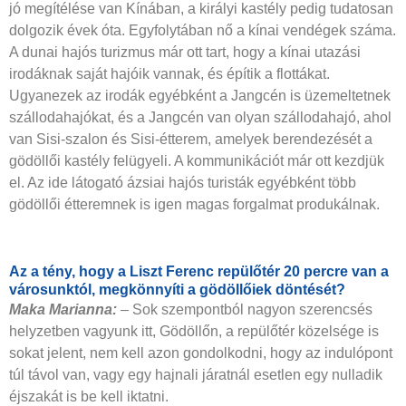
jó megítélése van Kínában, a királyi kastély pedig tudatosan
dolgozik évek óta. Egyfolytában nő a kínai vendégek száma.
A dunai hajós turizmus már ott tart, hogy a kínai utazási
irodáknak saját hajóik vannak, és építik a flottákat.
Ugyanezek az irodák egyébként a Jangcén is üzemeltetnek
szállodahajókat, és a Jangcén van olyan szállodahajó, ahol
van Sisi-szalon és Sisi-étterem, amelyek berendezését a
gödöllői kastély felügyeli. A kommunikációt már ott kezdjük
el. Az ide látogató ázsiai hajós turisták egyébként több
gödöllői étteremnek is igen magas forgalmat produkálnak.
Az a tény, hogy a Liszt Ferenc repülőtér 20 percre van a
városunktól, megkönnyíti a gödöllőiek döntését?
Maka Marianna:
–
Sok szempontból nagyon szerencsés
helyzetben vagyunk itt, Gödöllőn, a repülőtér közelsége is
sokat jelent, nem kell azon gondolkodni, hogy az indulópont
túl távol van, vagy egy hajnali járatnál esetlen egy nulladik
éjszakát is be kell iktatni.