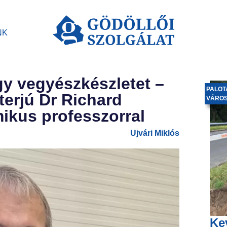
NK
y vegyészkészletet –
PALOT
terjú Dr Richard
VÁRO
ikus professzorral
Ujvári Miklós
Ke