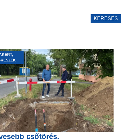
KERESÉS
AKERT
,
SRÉSZEK
vesebb csőtörés,