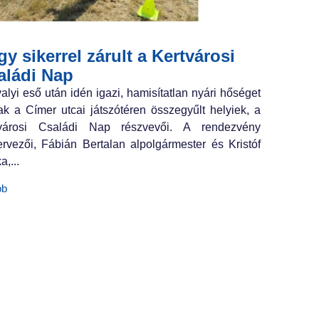
y sikerrel zárult a Kertvárosi
aládi Nap
valyi eső után idén igazi, hamisítatlan nyári hőséget
ak a Címer utcai játszótéren összegyűlt helyiek, a
tvárosi Családi Nap részvevői. A rendezvény
ervezői, Fábián Bertalan alpolgármester és Kristóf
a,...
bb