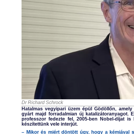
Dr Richard Schrock
Hatalmas vegyipari üzem épül Gödöllőn, amely 
gyárt majd forradalmian új katalizátoranyagot. 
professzor fedezte fel, 2005-ben Nobel-díjat is
készítettünk vele interjút.
– Mikor és miért döntött úgy, hogy a kémiával 