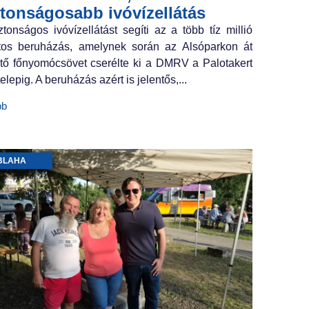
ztonságosabb ivóvízellátás
ztonságos ivóvízellátást segíti az a több tíz millió
ntos beruházás, amelynek során az Alsóparkon át
tő főnyomócsövet cserélte ki a DMRV a Palotakert
elepig. A beruházás azért is jelentős,...
bb
BLAHA