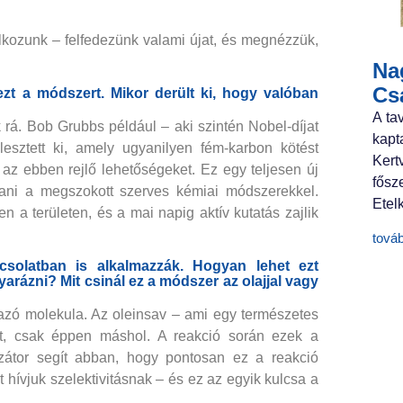
alkozunk – felfedezünk valami újat, és megnézzük,
Nag
Cs
zt a módszert. Mikor derült ki, hogy valóban
A ta
k rá. Bob Grubbs például – aki szintén Nobel-díjat
kapt
jlesztett ki, amely ugyanilyen fém-karbon kötést
Ker
a az ebben rejlő lehetőségeket. Ez egy teljesen új
fősz
jtani a megszokott szerves kémiai módszerekkel.
Etelk
n a területen, és a mai napig aktív kutatás zajlik
tová
solatban is alkalmazzák. Hogyan lehet ezt
arázni? Mit csinál ez a módszer az olajjal vagy
lmazó molekula. Az oleinsav – ami egy természetes
ést, csak éppen máshol. A reakció során ezek a
lizátor segít abban, hogy pontosan ez a reakció
 hívjuk szelektivitásnak – és ez az egyik kulcsa a