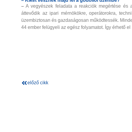
– Kiket vesznek majd fel a gödöllői üzembe?
–
A vegyészek feladata a reakciók megértése és a 
áttevődik az ipari mérnökökre, operátorokra, tech
üzembiztosan és gazdaságosan működtessék. Mindezt
44 ember felügyeli az egész folyamatot. Így érhető 
előző cikk