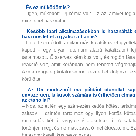
– És ez működött is?
– Igen, működött. Új kémia volt. Ez az, amivel fogl
mire lehet használni.
– Később ipari alkalmazásokban is használták e
hasznos lehet a gyakorlatban is?
– Ez ott kezdődött, amikor más kutatók is felfigyelte
kapott – egy olyan ruténium alapú katalizátort fe
tartalmazott. Ő szerves kémikus volt, és rögtön látt
reakció volt, amit korábban nem lehetett végreha
Azóta rengeteg kutatócsoport kezdett el dolgozni eze
körülötte.
– Az Ön módszerét ma például etanollal kapc
egyszerűen, laikusok számára is érthetően elmagy
az etanollal?
– Nos, az etilén egy szén-szén kettős kötést tarta
zsírsav – szintén tartalmaz egy ilyen kettős köt
molekulák két új vegyületté alakulnak át. A kata
történjen meg, és ne más, zavaró mellékreakciók. Ezt
hatékony katalitikus reakcióknak.