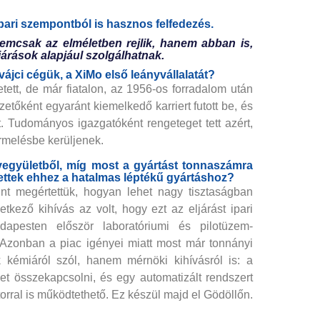
ari szempontból is hasznos felfedezés.
nemcsak az elméletben rejlik, hanem abban is,
járások alapjául szolgálhatnak.
ájci cégük, a XiMo első leányvállalatát?
ett, de már fiatalon, az 1956-os forradalom után
etőként egyaránt kiemelkedő karriert futott be, és
t. Tudományos igazgatóként rengeteget tett azért,
ermelésbe kerüljenek.
 vegyületből, míg most a gyártást tonnaszámra
ettek ehhez a hatalmas léptékű gyártáshoz?
int megértettük, hogyan lehet nagy tisztaságban
tkező kihívás az volt, hogy ezt az eljárást ipari
apesten először laboratóriumi és pilotüzem-
 Azonban a piac igényei miatt most már tonnányi
kémiáról szól, hanem mérnöki kihívásról is: a
ket összekapcsolni, és egy automatizált rendszert
orral is működtethető. Ez készül majd el Gödöllőn.