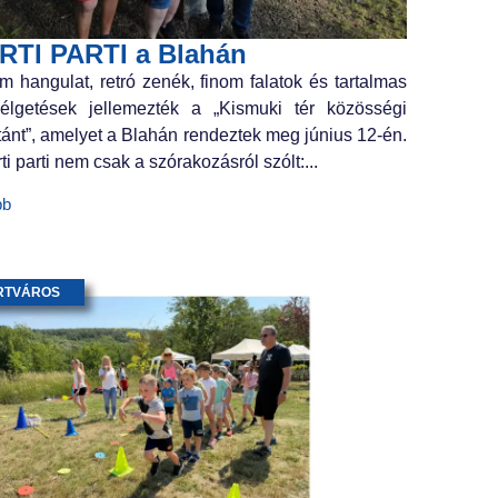
RTI PARTI a Blahán
m hangulat, retró zenék, finom falatok és tartalmas
élgetések jellemezték a „Kismuki tér közösségi
tánt”, amelyet a Blahán rendeztek meg június 12-én.
ti parti nem csak a szórakozásról szólt:...
bb
RTVÁROS