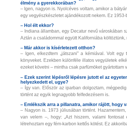
élmény a gyerekkorában?
– Igen, nagyon is. Nyolcéves voltam, amikor a báty
egy vegyészkészletet ajándékozott nekem. Ez 1953-ba
– Hol élt ekkor?
– Indiana államban, egy Decatur nevű városkában sz
Aztán a családommal együtt Kaliforniába költöztünk, 
– Már akkor is kísérletezett otthon?
– Igen, elkezdtem „játszani” a kémiával. Volt egy 
könyveket. Ezekben különféle illatos vegyületek elk
ezeket követni – mintha csak parfümöket gyártottam v
– Ezek szerint lépésről lépésre jutott el az egye
helyezkedett el, ugye?
– Így van. Először az iparban dolgoztam, mégpedig
történt az egyik legnagyobb felfedezésem is.
– Emlékszik arra a pillanatra, amikor rájött, hogy 
– Nagyon is. 1973 júliusában történt. Hazamentem,
van velem –, hogy: „Azt hiszem, valami fontosat 
létrehoztam egy fém-karbon kettős kötést. Ez akkoriba