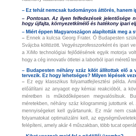
– Ez tehát nemcsak tudományos áttörés, hanem ip
– Pontosan. Az ilyen felfedezések jelentősége 
hogy újfajta, környezetkímélő és hatékony ipari el
– Miért éppen Magyaroszágon alapították meg a sv
–
Ennek a kulcsa Georg Frater. Ő Budapesten szület
Svájcba költözött. Vegyészprofesszorként és ipari vez
a XiMo technológiai fejlődésének egyik motorja vol
hogy a cég innovatív ötletei a laborból ipari méretű t
– Budapesten néhány száz kilót állítottak elő a
tervezik. Ez hogy lehetséges? Milyen lépések vez
–
Ez egy klasszikus folyamatfejlesztési példa. Am
előállítani az anyagot egy kémiai reakcióból, a köve
méretben is működőképesen megvalósítsuk. Bud
méretekben, néhány száz kilogrammig jutottunk el.
mennyiségeket kell gyártanunk. Ez már nem csak 
folyamatokat optimalizálni kell, az egységművelete
felépíteni, amely akár 4 műszakban, több tucat operát