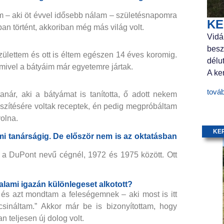
ám – aki öt évvel idősebb nálam – születésnapomra
KE
n történt, akkoriban még más világ volt.
Vidá
besz
ülettem és ott is éltem egészen 14 éves koromig.
délu
mivel a bátyáim már egyetemre jártak.
A ker
tová
tanár, aki a bátyámat is tanította, ő adott nekem
észítésére voltak receptek, én pedig megpróbáltam
olna.
KE
temi tanárságig. De először nem is az oktatásban
 a DuPont nevű cégnél, 1972 és 1975 között. Ott
valami igazán különlegeset alkotott?
 és azt mondtam a feleségemnek – aki most is itt
csináltam.” Akkor már be is bizonyítottam, hogy
n teljesen új dolog volt.