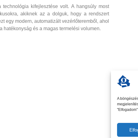
technológia kifejlesztése volt. A hangsúly most
nikusokra, akiknek az a dolguk, hogy a rendszert
 egy modern, automatizált vezérlőteremből, ahol
el a hatékonyság és a magas termelési volumen.
A böngészési
megjelenítés
"Elfogadom" 
Elf