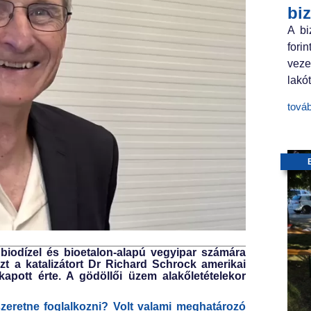
bi
A bi
fori
veze
lakót
tová
biodízel és bioetalon-alapú vegyipar számára
Ezt a katalizátort Dr Richard Schrock amerikai
 kapott érte. A gödöllői üzem alakőletételekor
szeretne foglalkozni? Volt valami meghatározó