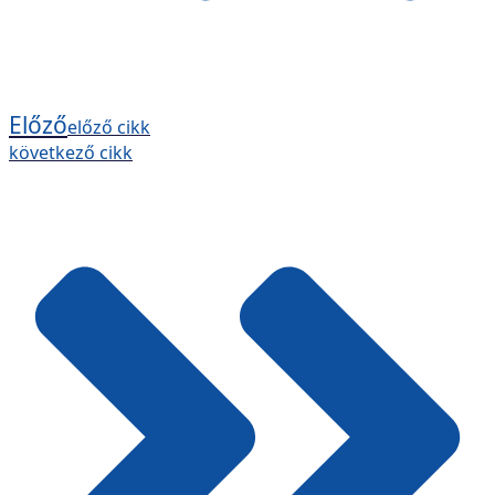
Előző
előző cikk
következő cikk