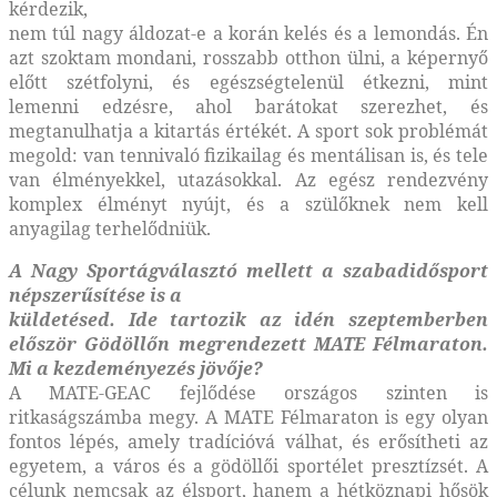
kérdezik,
nem túl nagy áldozat-e a korán kelés és a lemondás. Én
azt szoktam mondani, rosszabb otthon ülni, a képernyő
előtt szétfolyni, és egészségtelenül étkezni, mint
lemenni edzésre, ahol barátokat szerezhet, és
megtanulhatja a kitartás értékét. A sport sok problémát
megold: van tennivaló fizikailag és mentálisan is, és tele
van élményekkel, utazásokkal. Az egész rendezvény
komplex élményt nyújt, és a szülőknek nem kell
anyagilag terhelődniük.
A Nagy Sportágválasztó mellett a
szabadidősport
népszerűsítése is a
küldetésed. Ide tartozik az idén szeptemberben
először Gödöllőn megrendezett
MATE Félmaraton.
Mi a kezdeményezés
jövője?
A MATE-GEAC fejlődése országos szinten is
ritkaságszámba megy. A MATE Félmaraton is egy olyan
fontos lépés, amely tradícióvá válhat, és erősítheti az
egyetem, a város és a gödöllői sportélet presztízsét. A
célunk nemcsak az élsport, hanem a hétköznapi hősök