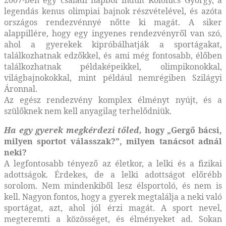
2007-ben egy családi napból indult Kolonics György, a
legendás kenus olimpiai bajnok részvételével, és azóta
országos rendezvénnyé nőtte ki magát. A siker
alappillére, hogy egy ingyenes rendezvényről van szó,
ahol a gyerekek kipróbálhatják a sportágakat,
találkozhatnak edzőkkel, és ami még fontosabb, élőben
találkozhatnak példaképeikkel, olimpikonokkal,
világbajnokokkal, mint például nemrégiben Szilágyi
Áronnal.
Az egész rendezvény komplex élményt nyújt, és a
szülőknek nem kell anyagilag terhelődniük.
Ha egy gyerek megkérdezi tőled,
hogy „Gergő bácsi,
milyen sportot válasszak?”, milyen tanácsot adnál
neki?
A legfontosabb tényező az életkor, a lelki és a fizikai
adottságok. Érdekes, de a lelki adottságot előrébb
sorolom. Nem mindenkiből lesz élsportoló, és nem is
kell. Nagyon fontos, hogy a gyerek megtalálja a neki való
sportágat, azt, ahol jól érzi magát. A sport nevel,
megteremti a közösséget, és élményeket ad. Sokan