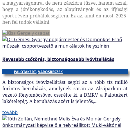
a magyarságomra, de nem zászlóra tűzve, hanem azzal,
hogy a jótékonykodás, az alapítványok és az ifjúsági
sport révén próbálok segíteni. Ez az, amit én most, 2025-
ben fel tudok vállalni.
Kevesebb csőtörés, biztonságosabb ivóvízellátás
PALOTAKERT
,
VÁROSRÉSZEK
A biztonságos ivóvízellátást segíti az a több tíz millió
forintos beruházás, amelynek során az Alsóparkon át
vezető főnyomócsövet cserélte ki a DMRV a Palotakert
lakótelepig. A beruházás azért is jelentős,...
tovább