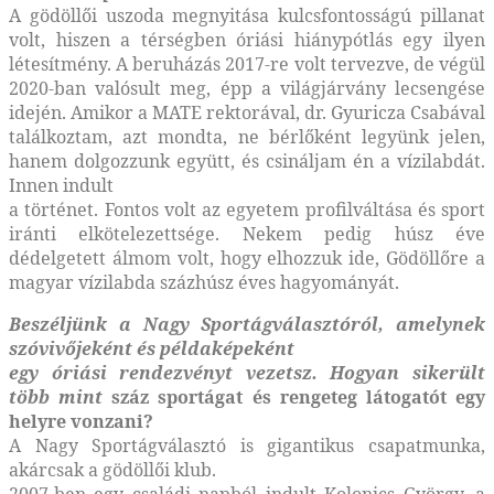
A gödöllői uszoda megnyitása kulcsfontosságú pillanat
volt, hiszen a térségben óriási hiánypótlás egy ilyen
létesítmény. A beruházás 2017-re volt tervezve, de végül
2020-ban valósult meg, épp a világjárvány lecsengése
idején. Amikor a MATE rektorával, dr. Gyuricza Csabával
találkoztam, azt mondta, ne bérlőként legyünk jelen,
hanem dolgozzunk együtt, és csináljam én a vízilabdát.
Innen indult
a történet. Fontos volt az egyetem profilváltása és sport
iránti elkötelezettsége. Nekem pedig húsz éve
dédelgetett álmom volt, hogy elhozzuk ide, Gödöllőre a
magyar vízilabda százhúsz éves hagyományát.
Beszéljünk a Nagy Sportágválasztóról, amelynek
szóvivőjeként és példaképeként
egy óriási rendezvényt vezetsz. Hogyan sikerült
több mint
száz sportágat és rengeteg látogatót egy
helyre vonzani?
A Nagy Sportágválasztó is gigantikus csapatmunka,
akárcsak a gödöllői klub.