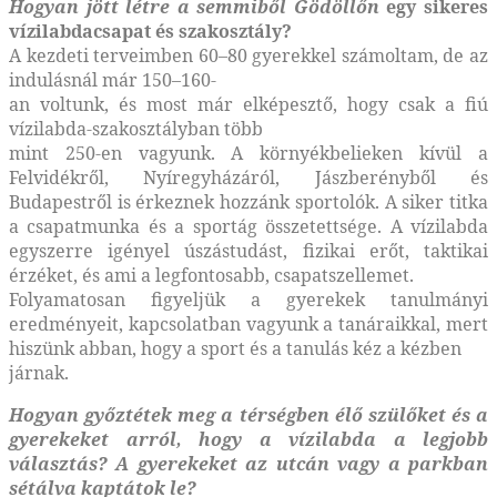
Hogyan jött létre a semmiből Gödöllőn
egy sikeres
vízilabdacsapat és szakosztály?
A kezdeti terveimben 60–80 gyerekkel számoltam, de az
indulásnál már 150–160-
an voltunk, és most már elképesztő, hogy csak a fiú
vízilabda-szakosztályban több
mint 250-en vagyunk. A környékbelieken kívül a
Felvidékről, Nyíregyházáról, Jászberényből és
Budapestről is érkeznek hozzánk sportolók. A siker titka
a csapatmunka és a sportág összetettsége. A vízilabda
egyszerre igényel úszástudást, fizikai erőt, taktikai
érzéket, és ami a legfontosabb, csapatszellemet.
Folyamatosan figyeljük a gyerekek tanulmányi
eredményeit, kapcsolatban vagyunk a tanáraikkal, mert
hiszünk abban, hogy a sport és a tanulás kéz a kézben
járnak.
Hogyan győztétek meg a térségben
élő szülőket és a
gyerekeket arról, hogy a vízilabda a legjobb
választás? A gyerekeket az utcán vagy a parkban
sétálva kaptátok le?