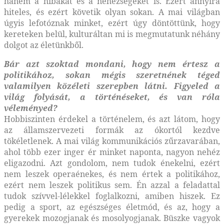
hanem a hibákat és a nehézségeket is. Ezért annyira
hiteles, és ezért követik olyan sokan. A mai világban
úgyis lefotóznak minket, ezért úgy döntöttünk, hogy
kereteken belül, kulturáltan mi is megmutatunk néhány
dolgot az életünkből.
Bár azt szoktad mondani, hogy
nem értesz a
politikához, sokan mégis
szeretnének téged
valamilyen közéleti
szerepben látni. Figyeled a
világ
folyását, a történéseket, és van
róla
véleményed?
Hobbiszinten érdekel a történelem, és azt látom, hogy
az államszervezeti formák az ókortól kezdve
tökéletlenek. A mai világ kommunikációs zűrzavarában,
ahol több ezer inger ér minket naponta, nagyon nehéz
eligazodni. Azt gondolom, nem tudok énekelni, ezért
nem leszek operaénekes, és nem értek a politikához,
ezért nem leszek politikus sem. Én azzal a feladattal
tudok szívvel-lélekkel foglalkozni, amiben hiszek. Ez
pedig a sport, az egészséges életmód, és az, hogy a
gyerekek mozogjanak és mosolyogjanak. Büszke vagyok