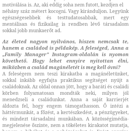
motiválása is. Az, aki eddig soha nem futott, kezdjen el
néhány száz métert kocogni. Vagy kiránduljon. Legyünk
egészségesebbek és testtudatosabbak, mert egy
mentálisan és fizikailag is rendben lévő társadalom
sokkal jobb munkaerőt ad.
Az életed nagyon nyilvános, hiszen
nemcsak te,
hanem a családod is példakép.
A feleséged, Anna a
„Family
Manager” Instagram-oldalán is nyomon
követhető. Hogy lehet ennyire
nyitottan élni,
miközben a család
magánéletét is meg kell óvni?
A feleségem nem teszi kirakatba a magánéletünket,
sokkal inkább egyfajta praktikus segítséget nyújt a
családoknak. Az oldal onnan jött, hogy a baráti és családi
körben folyamatosan mondták neki, milyen jól
menedzseli a családunkat. Anna a saját karrierjét
áldozta fel, hogy engem támogathasson. Ő intézi a
háttérmunkát, a főzést, a kertészkedést, a pénzügyeket,
és mindezt társadalmi munkában. A közösségimédia-
megjelenése őszinte, nem a tökéletes kirakatot mutatja,