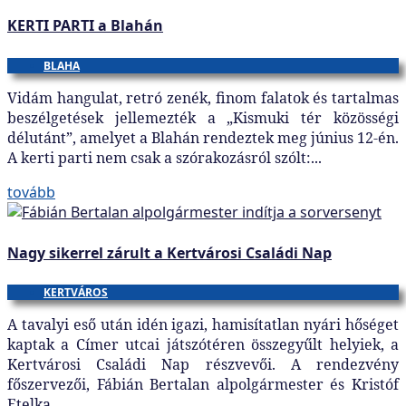
KERTI PARTI a Blahán
BLAHA
Vidám hangulat, retró zenék, finom falatok és tartalmas
beszélgetések jellemezték a „Kismuki tér közösségi
délutánt”, amelyet a Blahán rendeztek meg június 12-én.
A kerti parti nem csak a szórakozásról szólt:...
tovább
Nagy sikerrel zárult a Kertvárosi Családi Nap
KERTVÁROS
A tavalyi eső után idén igazi, hamisítatlan nyári hőséget
kaptak a Címer utcai játszótéren összegyűlt helyiek, a
Kertvárosi Családi Nap részvevői. A rendezvény
főszervezői, Fábián Bertalan alpolgármester és Kristóf
Etelka,...