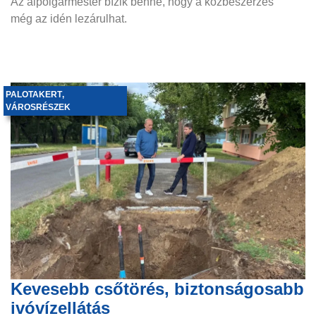
Az alpolgármester bízik benne, hogy a közbeszerzés
még az idén lezárulhat.
PALOTAKERT
,
VÁROSRÉSZEK
Kevesebb csőtörés, biztonságosabb
ivóvízellátás