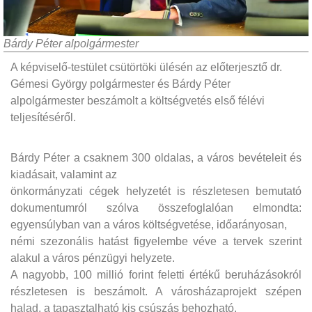
Bárdy Péter alpolgármester
A képviselő-testület csütörtöki ülésén az előterjesztő dr.
Gémesi György polgármester és Bárdy Péter
alpolgármester beszámolt a költségvetés első félévi
teljesítéséről.
Bárdy Péter a csaknem 300 oldalas, a város bevételeit és
kiadásait, valamint az
önkormányzati cégek helyzetét is részletesen bemutató
dokumentumról szólva összefoglalóan elmondta:
egyensúlyban van a város költségvetése, időarányosan,
némi szezonális hatást figyelembe véve a tervek szerint
alakul a város pénzügyi helyzete.
A nagyobb, 100 millió forint feletti értékű beruházásokról
részletesen is beszámolt. A városházaprojekt szépen
halad, a tapasztalható kis csúszás behozható.