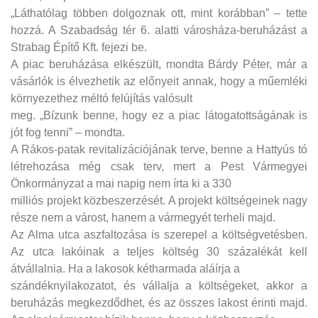
„Láthatólag többen dolgoznak ott, mint korábban” – tette
hozzá. A Szabadság tér 6. alatti városháza-beruházást a
Strabag Építő Kft. fejezi be.
A piac beruházása elkészült, mondta Bárdy Péter, már a
vásárlók is élvezhetik az előnyeit annak, hogy a műemléki
környezethez méltó felújítás valósult
meg. „Bízunk benne, hogy ez a piac látogatottságának is
jót fog tenni” – mondta.
A Rákos-patak revitalizációjának terve, benne a Hattyús tó
létrehozása még csak terv, mert a Pest Vármegyei
Önkormányzat a mai napig nem írta ki a 330
milliós projekt közbeszerzését. A projekt költségeinek nagy
része nem a várost, hanem a vármegyét terheli majd.
Az Alma utca aszfaltozása is szerepel a költségvetésben.
Az utca lakóinak a teljes költség 30 százalékát kell
átvállalnia. Ha a lakosok kétharmada aláírja a
szándéknyilakozatot, és vállalja a költségeket, akkor a
beruházás megkezdődhet, és az összes lakost érinti majd.