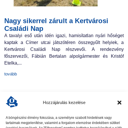
Nagy sikerrel zárult a Kertvárosi
Családi Nap
A tavalyi eső után idén igazi, hamisítatlan nyári hőséget
kaptak a Címer utcai játszótéren összegyűlt helyiek, a
Kertvárosi Családi Nap részvevői. A rendezvény
főszervezői, Fábián Bertalan alpolgármester és Kristóf
Etelka,...
tovább
Hozzájárulás kezelése
A böngészési élmény fokozása, a személyre szabott hirdetések vagy
tartalmak megjelenítése, valamint a forgalom elemzése érdekében sütiket
előző cikk
következő cikk
(cookie) használunk. Az "Elfogadom" gombra kattintva hozzájárulhat a sütik