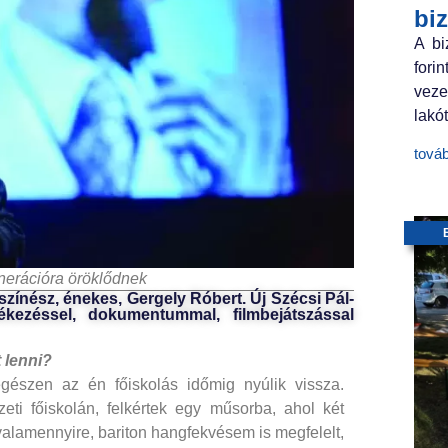
bi
A bi
fori
veze
lakót
tová
enerációra öröklődnek
színész, énekes, Gergely Róbert. Új Szécsi Pál-
kezéssel, dokumentummal, filmbejátszással
t lenni?
 egészen az én főiskolás időmig nyúlik vissza.
i főiskolán, felkértek egy műsorba, ahol két
alamennyire, bariton hangfekvésem is megfelelt,