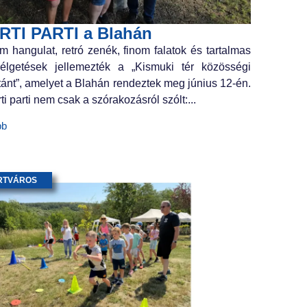
RTI PARTI a Blahán
m hangulat, retró zenék, finom falatok és tartalmas
élgetések jellemezték a „Kismuki tér közösségi
tánt”, amelyet a Blahán rendeztek meg június 12-én.
ti parti nem csak a szórakozásról szólt:...
bb
RTVÁROS