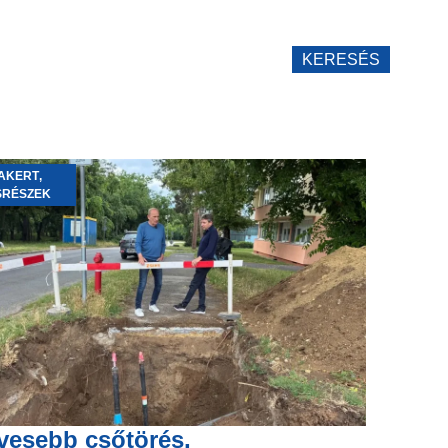
KERESÉS
AKERT
,
SRÉSZEK
vesebb csőtörés,