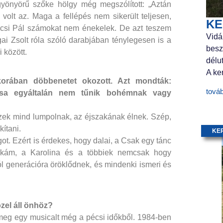
yönyörű szőke hölgy még megszólított: „Aztán
volt az. Maga a fellépés nem sikerült teljesen,
KE
zécsi Pál számokat nem énekelek. De azt teszem
Vidá
gai Zsolt róla szóló darabjában ténylegesen is a
besz
 között.
délu
A ker
rában döbbenetet okozott. Azt mondták:
tová
tusa egyáltalán nem tűnik bohémnak vagy
szek mind lumpolnak, az éjszakának élnek. Szép,
kítani.
KE
ot. Ezért is érdekes, hogy dalai, a Csak egy tánc
inkám, a Karolina és a többiek nemcsak hogy
l generációra öröklődnek, és mindenki ismeri és
el áll önhöz?
meg egy musicalt még a pécsi időkből. 1984-ben