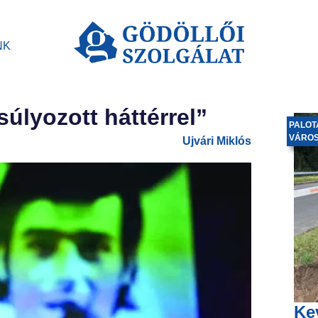
NK
úlyozott háttérrel”
PALOT
VÁRO
Ujvári Miklós
Ke