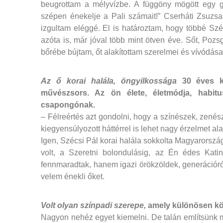
beugrottam a mélyvízbe. A függöny mögött egy g
szépen énekelje a Pali számait!” Cserháti Zsuzsa 
izgultam eléggé. El is határoztam, hogy többé S
azóta is, már jóval több mint ötven éve. Sőt, Pozs
bőrébe bújtam, őt alakítottam szerelmei és vívódásai
Az ő korai halála, öngyilkossága
30 éves ko
művészsors. Az ön élete, életmódja, habi
csapongónak.
– Félreértés azt gondolni, hogy a színészek, zené
kiegyensúlyozott háttérrel is lehet nagy érzelmet ala
Igen, Szécsi Pál korai halála sokkolta Magyarország
volt, a Szeretni bolondulásig, az Én édes Kat
fennmaradtak, hanem igazi örökzöldek, generációró
velem énekli őket.
Volt olyan színpadi szerepe,
amely különösen köz
Nagyon nehéz egyet kiemelni. De talán említsünk 