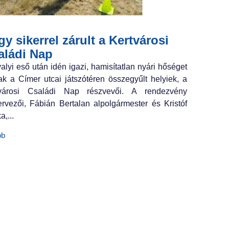
y sikerrel zárult a Kertvárosi
aládi Nap
valyi eső után idén igazi, hamisítatlan nyári hőséget
ak a Címer utcai játszótéren összegyűlt helyiek, a
tvárosi Családi Nap részvevői. A rendezvény
ervezői, Fábián Bertalan alpolgármester és Kristóf
a,...
bb