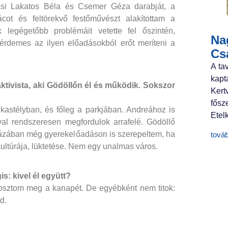
si Lakatos Béla és Csemer Géza darabját, a
ot és feltörekvő festőművészt alakítottam a
 legégetőbb problémáit vetette fel őszintén,
Nag
, érdemes az ilyen előadásokból erőt meríteni a
Cs
A ta
kapt
ktivista, aki Gödöllőn él és működik. Sokszor
Ker
fősz
 kastélyban, és főleg a parkjában. Andreához is
Etelk
al rendszeresen megfordulok arrafelé. Gödöllő
nházában még gyerekelőadáson is szerepeltem, ha
tová
ultúrája, lüktetése. Nem egy unalmas város.
s: kivel él együtt?
 osztom meg a kanapét. De egyébként nem titok:
d.