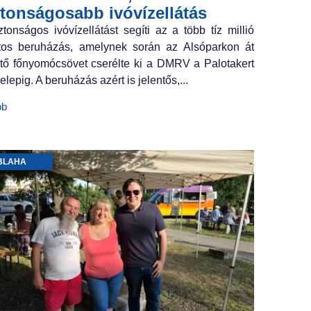
ztonságosabb ivóvízellátás
ztonságos ivóvízellátást segíti az a több tíz millió
ntos beruházás, amelynek során az Alsóparkon át
tő főnyomócsövet cserélte ki a DMRV a Palotakert
elepig. A beruházás azért is jelentős,...
bb
BLAHA