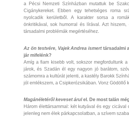
a Pécsi Nemzeti Színházban mutattuk be Szakc
Cigánykereket. Ebben egy tehetséges roma srác
nyolcadik kerületből. A karakter sorsa a romák
önkritikával, sok humorral és lírával. Azt hiszem
társadalmi problémák megértéséhez.
Az ön testvére, Vajek Andrea ismert
társadalmi a
jár mifelénk?
Amíg a fiam kisebb volt, sokszor megfordultunk a
járok, és Szadán él egy nagyon jó barátom, szóv
számomra a kultúrát jelenti, a kastély Barokk Szí
jól emlékszem, a Csipkerózsikában. Vonz Gödöllő k
Magánéletéről keveset árul
el. De most talán mégi
Három élettársammal: két kutyával és egy cicával
jelenleg nem élek párkapcsolatban, a szívem szaba