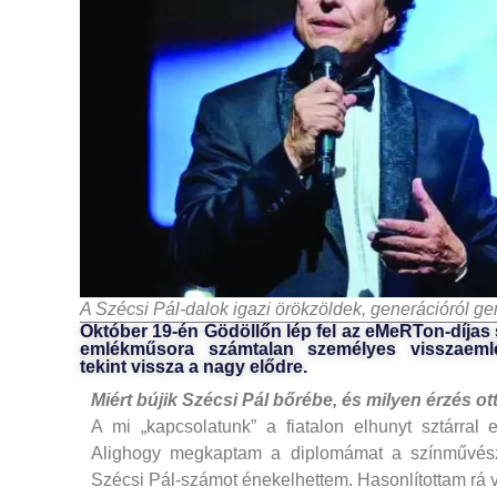
A Szécsi Pál-dalok igazi örökzöldek, generációról g
Október 19-én Gödöllőn lép fel az eMeRTon-díjas 
emlékműsora számtalan személyes visszaemlé
tekint vissza a nagy elődre.
Miért bújik Szécsi Pál bőrébe, és
milyen érzés ot
A mi „kapcsolatunk” a fiatalon elhunyt sztárral
Alighogy megkaptam a diplomámat a színművészet
Szécsi Pál-számot énekelhettem. Hasonlítottam rá v