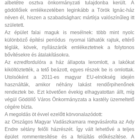
albetétre osztva önkormányzati tulajdonba került. A
gödöllőiek emlékezetében leginkább a Török Ignác-ház
néven él, hiszen a szabadságharc mártírja valószínűleg itt
született.
Az épület falai maguk is mesélnek: több mint nyolc
különböző építési periódus nyomai láthatók rajtuk, eltérő
téglák, kövek, nyílászárók emlékeztetnek a folytonos
bővítésekre és átalakításokra.
Az ezredfordulóra a ház állapota leromlott, a lakókat
kiköltöztették, a tető beázott, egyes részek be is omlottak.
Utolsóként a 2011-es magyar EU-elnökség idején
használták, amikor néhány lakást rendőrpihenőnek
rendeztek be. Ezt követően évekig elhagyatottan állt, míg
végül Gödöllő Város Önkormányzata a kastély üzemeltető
cégére bízta.
A megoldás öt évvel ezelőtt körvonalazódott:
az Országos Magyar Vadászkamara megvásárolta az Ady
Endre sétány felőli házrészét. Így vált lehetővé a teljes
épület rommentesítése és a felújítás előkészítése. A