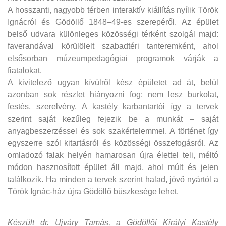
A hosszanti, nagyobb térben interaktív kiállítás nyílik Török
Ignácról és Gödöllő 1848–49-es szerepéről. Az épület
belső udvara különleges közösségi térként szolgál majd:
faverandával körülölelt szabadtéri tanteremként, ahol
elsősorban múzeumpedagógiai programok várják a
fiatalokat.
A kivitelező ugyan kívülről kész épületet ad át, belül
azonban sok részlet hiányozni fog: nem lesz burkolat,
festés, szerelvény. A kastély karbantartói így a tervek
szerint saját kezűleg fejezik be a munkát – saját
anyagbeszerzéssel és sok szakértelemmel. A történet így
egyszerre szól kitartásról és közösségi összefogásról. Az
omladozó falak helyén hamarosan újra élettel teli, méltó
módon hasznosított épület áll majd, ahol múlt és jelen
találkozik. Ha minden a tervek szerint halad, jövő nyártól a
Török Ignác-ház újra Gödöllő büszkesége lehet.
Készült dr. Ujváry Tamás, a Gödöllői Királyi Kastély