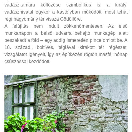
vadászkamara költözése szimbolikus is: a királyi
vadászhivatal egykor a kastélyban működött, most tehát
régi hagyomány tér vissza Gödöllőre.
A felújítás nem indult zökkenőmentesen. Az első
munkanapon a belső udvarra behajtó munkagép alatt
beszakadt a föld – egy addig ismeretlen pince omlott be. A
18. századi, boltíves, téglával kirakott tér régészeti
vizsgálatot igényelt, így az építkezés rögtön másfél hónap
csúszással kezdődött.