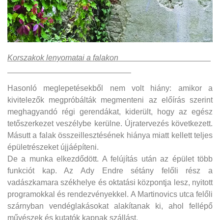
Korszakok lenyomatai a falakon
Hasonló meglepetésekből nem volt hiány: amikor a
kivitelezők megpróbálták megmenteni az előírás szerint
meghagyandó régi gerendákat, kiderült, hogy az egész
tetőszerkezet veszélybe kerülne. Újratervezés következett.
Másutt a falak összeillesztésének hiánya miatt kellett teljes
épületrészeket újjáépíteni.
De a munka elkezdődött. A felújítás után az épület több
funkciót kap. Az Ady Endre sétány felőli rész a
vadászkamara székhelye és oktatási központja lesz, nyitott
programokkal és rendezvényekkel. A Martinovics utca felőli
szárnyban vendéglakásokat alakítanak ki, ahol fellépő
művészek és kutatók kapnak szállást.