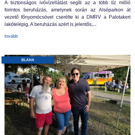
A biztonságos ivóvízellátást segíti az a több tíz millió
forintos beruházás, amelynek során az Alsóparkon át
vezető főnyomócsövet cserélte ki a DMRV a Palotakert
lakótelepig. A beruházás azért is jelentős,...
tovább
BLAHA