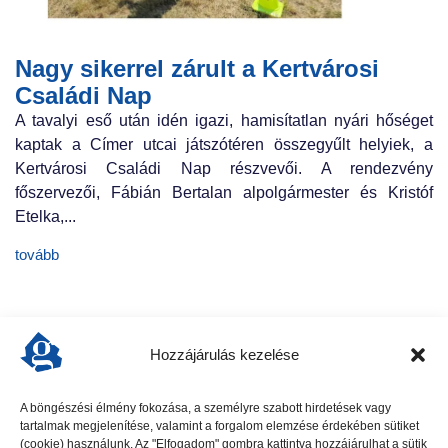
Nagy sikerrel zárult a Kertvárosi
Családi Nap
A tavalyi eső után idén igazi, hamisítatlan nyári hőséget
kaptak a Címer utcai játszótéren összegyűlt helyiek, a
Kertvárosi Családi Nap részvevői. A rendezvény
főszervezői, Fábián Bertalan alpolgármester és Kristóf
Etelka,...
tovább
Hozzájárulás kezelése
A böngészési élmény fokozása, a személyre szabott hirdetések vagy
tartalmak megjelenítése, valamint a forgalom elemzése érdekében sütiket
előző cikk
következő cikk
(cookie) használunk. Az "Elfogadom" gombra kattintva hozzájárulhat a sütik