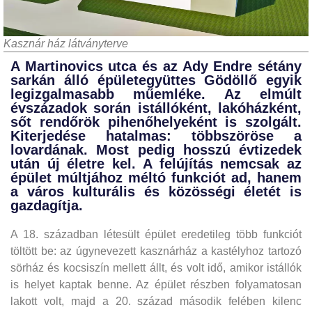
Kasznár ház látványterve
A Martinovics utca és az Ady Endre sétány
sarkán álló épületegyüttes Gödöllő egyik
legizgalmasabb műemléke. Az elmúlt
évszázadok során istállóként, lakóházként,
sőt rendőrök pihenőhelyeként is szolgált.
Kiterjedése hatalmas: többszöröse a
lovardának. Most pedig hosszú évtizedek
után új életre kel. A felújítás nemcsak az
épület múltjához méltó funkciót ad, hanem
a város kulturális és közösségi életét is
gazdagítja.
A 18. században létesült épület eredetileg több funkciót
töltött be: az úgynevezett kasznárház a kastélyhoz tartozó
sörház és kocsiszín mellett állt, és volt idő, amikor istállók
is helyet kaptak benne. Az épület részben folyamatosan
lakott volt, majd a 20. század második felében kilenc