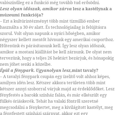
valószínűleg ez a funkció még tovább tud erősödni.
Lesz olyan időszak, amikor zárva
lesz a kastélynak a
múzeumi funkciója?
– Ezt a kultúrintézményt több mint tízmillió ember
használta a 30 év alatt. És technológiailag is felújításra
szorul. Volt olyan napunk a nyári hőségben, amikor
négyszer kellett mentőt hívnunk egy amerikai csoporthoz.
Hűtenünk és párásítanunk kell. Így lesz olyan időszak,
amikor a mostani kiállítást be kell zárnunk. De olyat nem
tervezünk, hogy a teljes 26 hektárt bezárjuk, és hónapokig
nem jöhet senki a közelbe.
Épül a fénypark. Ugyanolyan lesz,
mint tavaly?
– A tavalyi fénypark csupán egy ízelítő volt ahhoz képes,
amilyen idén lesz. Kétszer akkora területen több mint
kétszer annyi szoborral várjuk majd az érdeklődőket. Lesz
fényfestés a barokk színház falán, és már elkészült egy
fülkés óriáskerék. Tehát ha valaki föntről szeretné
megcsodálni a fénykertet, meg a kivilágított kastélyt, meg
a fényfestett színházi szárnyat, akkor ezt egy