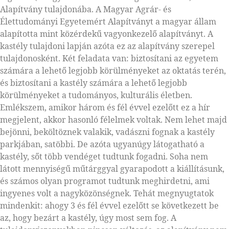
Alapítvány tulajdonába. A Magyar Agrár- és
Élettudományi Egyetemért Alapítványt a magyar állam
alapította mint közérdekű vagyonkezelő alapítványt. A
kastély tulajdoni lapján azóta ez az alapítvány szerepel
tulajdonosként. Két feladata van: biztosítani az egyetem
számára a lehető legjobb körülményeket az oktatás terén,
és biztosítani a kastély számára a lehető legjobb
körülményeket a tudományos, kulturális életben.
Emlékszem, amikor három és fél évvel ezelőtt ez a hír
megjelent, akkor hasonló félelmek voltak. Nem lehet majd
bejönni, beköltöznek valakik, vadászni fognak a kastély
parkjában, satöbbi. De azóta ugyanúgy látogatható a
kastély, sőt több vendéget tudtunk fogadni. Soha nem
látott mennyiségű műtárggyal gyarapodott a kiállításunk,
és számos olyan programot tudtunk meghirdetni, ami
ingyenes volt a nagyközönségnek. Tehát megnyugtatok
mindenkit: ahogy 3 és fél évvel ezelőtt se következett be
az, hogy bezárt a kastély, úgy most sem fog. A