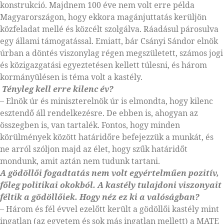
konstrukció. Majdnem 100 éve nem volt erre példa
Magyarországon, hogy ekkora magánjuttatás kerüljön
közfeladat mellé és közcélt szolgálva. Ráadásul párosulva
egy állami támogatással. Emiatt, bár Csányi Sándor elnök
úrban a döntés viszonylag régen megszületett, számos jogi
és közigazgatási egyeztetésen kellett túlesni, és három
kormányülésen is téma volt a kastély.
Tényleg kell erre kilenc év?
– Elnök úr és miniszterelnök úr is elmondta, hogy kilenc
esztendő áll rendelkezésre. De ebben is, ahogyan az
összegben is, van tartalék. Fontos, hogy minden
körülmények között határidőre befejezzük a munkát, és
ne arról szóljon majd az élet, hogy szűk határidőt
mondunk, amit aztán nem tudunk tartani.
A gödöllői fogadtatás nem volt
egyértelműen pozitív,
főleg politikai
okokból. A kastély tulajdoni viszonyait
féltik a gödöllőiek. Hogy
néz ez ki a valóságban?
– Három és fél évvel ezelőtt került a gödöllői kastély mint
ingatlan (az egyetem és sok más ingatlan mellett) a MATE