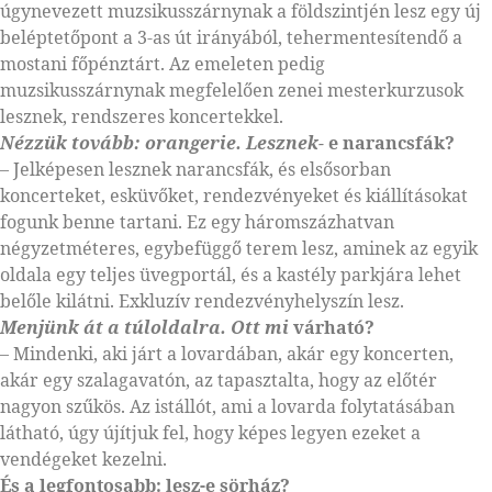
úgynevezett muzsikusszárnynak a földszintjén lesz egy új
beléptetőpont a 3-as út irányából, tehermentesítendő a
mostani főpénztárt. Az emeleten pedig
muzsikusszárnynak megfelelően zenei mesterkurzusok
lesznek, rendszeres koncertekkel.
Nézzük tovább: orangerie. Lesznek-
e narancsfák?
– Jelképesen lesznek narancsfák, és elsősorban
koncerteket, esküvőket, rendezvényeket és kiállításokat
fogunk benne tartani. Ez egy háromszázhatvan
négyzetméteres, egybefüggő terem lesz, aminek az egyik
oldala egy teljes üvegportál, és a kastély parkjára lehet
belőle kilátni. Exkluzív rendezvényhelyszín lesz.
Menjünk át a túloldalra. Ott mi
várható?
– Mindenki, aki járt a lovardában, akár egy koncerten,
akár egy szalagavatón, az tapasztalta, hogy az előtér
nagyon szűkös. Az istállót, ami a lovarda folytatásában
látható, úgy újítjuk fel, hogy képes legyen ezeket a
vendégeket kezelni.
És a legfontosabb: lesz-e sörház?