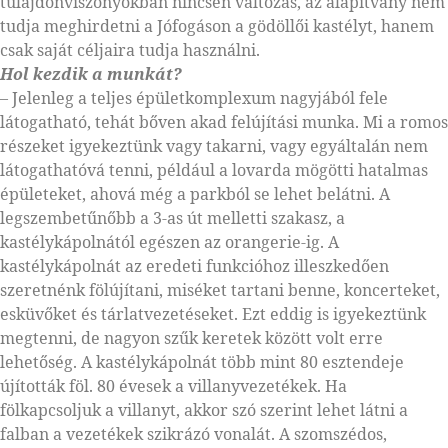
tulajdonviszonyokban nincsen változás, az alapítvány nem
tudja meghirdetni a Jófogáson a gödöllői kastélyt, hanem
csak saját céljaira tudja használni.
Hol kezdik a munkát?
– Jelenleg a teljes épületkomplexum nagyjából fele
látogatható, tehát bőven akad felújítási munka. Mi a romos
részeket igyekeztünk vagy takarni, vagy egyáltalán nem
látogathatóvá tenni, például a lovarda mögötti hatalmas
épületeket, ahová még a parkból se lehet belátni. A
legszembetűnőbb a 3-as út melletti szakasz, a
kastélykápolnától egészen az orangerie-ig. A
kastélykápolnát az eredeti funkcióhoz illeszkedően
szeretnénk fölújítani, miséket tartani benne, koncerteket,
esküvőket és tárlatvezetéseket. Ezt eddig is igyekeztünk
megtenni, de nagyon szűk keretek között volt erre
lehetőség. A kastélykápolnát több mint 80 esztendeje
újították föl. 80 évesek a villanyvezetékek. Ha
fölkapcsoljuk a villanyt, akkor szó szerint lehet látni a
falban a vezetékek szikrázó vonalát. A szomszédos,