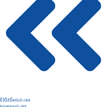
Előző
előző cikk
következő cikk