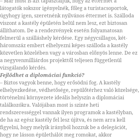
– Már most is azt tapasztaljuk, hogy az éttermet a
látogatók sokszor igényelnék, főleg a turistacsoportok,
úgyhogy igen, szeretnénk nyilvános éttermet is. Szálloda
viszont a kastély épületén belül nem lesz, ezt biztosan
állíthatom. De a rendezvények esetén folyamatosan
felmerül a szálláshely kérdése. Egy négycsillagos, két-
háromszáz embert elhelyezni képes szálloda a kastély
közvetlen közelében vagy a városban előnyös lenne. De ez
a negyvenmilliárdos projekttől teljesen függetlenül
vizsgálandó kérdés.
Fejlődhet a diplomáciai funkció?
– Biztos vagyok benne, hogy erősödni fog. A kastély
elhelyezkedése, védhetősége, repülőtérhez való közelsége,
történelmi környezete ideális helyszín a diplomáciai
találkozókra. Valójában most is szinte heti
rendszerességgel vannak ilyen programok a kastélyban,
de ha az egész kastély fel lesz újítva, és nem arra kell
figyelni, hogy melyik irányból hozzuk be a delegációt,
hogy ne lásson épülethálót meg romokat, akkor