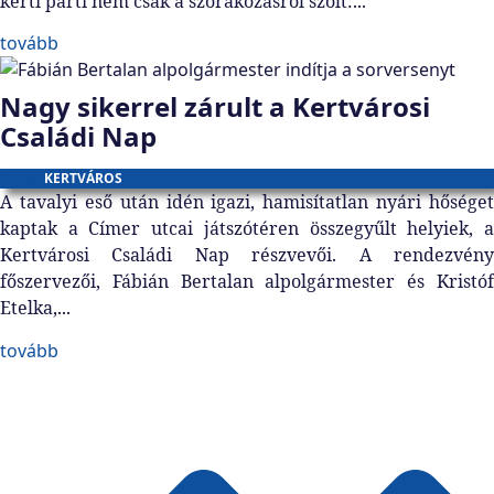
kerti parti nem csak a szórakozásról szólt:...
tovább
Nagy sikerrel zárult a Kertvárosi
Családi Nap
KERTVÁROS
A tavalyi eső után idén igazi, hamisítatlan nyári hőséget
kaptak a Címer utcai játszótéren összegyűlt helyiek, a
Kertvárosi Családi Nap részvevői. A rendezvény
főszervezői, Fábián Bertalan alpolgármester és Kristóf
Etelka,...
tovább