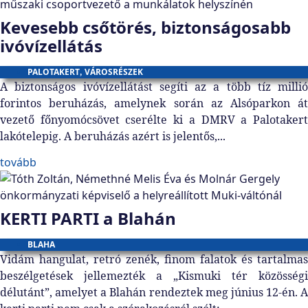
Kevesebb csőtörés, biztonságosabb
ivóvízellátás
PALOTAKERT
,
VÁROSRÉSZEK
A biztonságos ivóvízellátást segíti az a több tíz millió
forintos beruházás, amelynek során az Alsóparkon át
vezető főnyomócsövet cserélte ki a DMRV a Palotakert
lakótelepig. A beruházás azért is jelentős,...
tovább
KERTI PARTI a Blahán
BLAHA
Vidám hangulat, retró zenék, finom falatok és tartalmas
beszélgetések jellemezték a „Kismuki tér közösségi
délutánt”, amelyet a Blahán rendeztek meg június 12-én. A