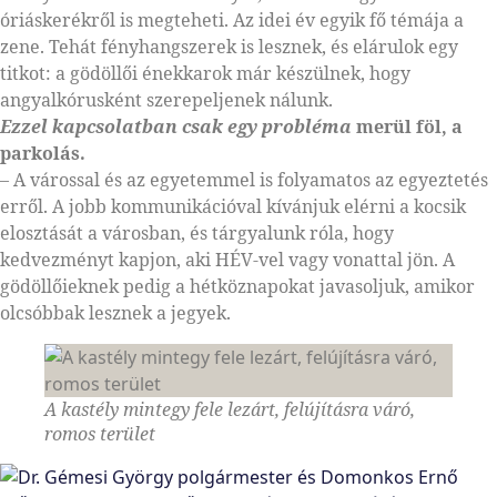
óriáskerékről is megteheti. Az idei év egyik fő témája a
zene. Tehát fényhangszerek is lesznek, és elárulok egy
titkot: a gödöllői énekkarok már készülnek, hogy
angyalkórusként szerepeljenek nálunk.
Ezzel kapcsolatban csak egy probléma
merül föl, a
parkolás.
– A várossal és az egyetemmel is folyamatos az egyeztetés
erről. A jobb kommunikációval kívánjuk elérni a kocsik
elosztását a városban, és tárgyalunk róla, hogy
kedvezményt kapjon, aki HÉV-vel vagy vonattal jön. A
gödöllőieknek pedig a hétköznapokat javasoljuk, amikor
olcsóbbak lesznek a jegyek.
A kastély mintegy fele lezárt, felújításra váró,
romos terület