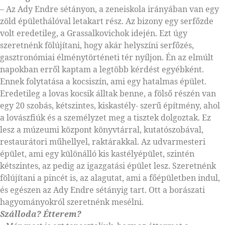
– Az Ady Endre sétányon, a zeneiskola irányában van egy
zöld épülethálóval letakart rész. Az bizony egy serfőzde
volt eredetileg, a Grassalkovichok idején. Ezt úgy
szeretnénk fölújítani, hogy akár helyszíni serfőzés,
gasztronómiai élménytörténeti tér nyíljon. Én az elmúlt
napokban erről kaptam a legtöbb kérdést egyébként.
Ennek folytatása a kocsiszín, ami egy hatalmas épület.
Eredetileg a lovas kocsik álltak benne, a fölső részén van
egy 20 szobás, kétszintes, kiskastély- szerű építmény, ahol
a lovászfiúk és a személyzet meg a tisztek dolgoztak. Ez
lesz a múzeumi központ könyvtárral, kutatószobával,
restaurátori műhellyel, raktárakkal. Az udvarmesteri
épület, ami egy különálló kis kastélyépület, szintén
kétszintes, az pedig az igazgatási épület lesz. Szeretnénk
fölújítani a pincét is, az alagutat, ami a főépületben indul,
és egészen az Ady Endre sétányig tart. Ott a borászati
hagyományokról szeretnénk mesélni.
Szálloda? Étterem?