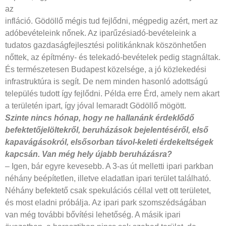
az
infláció. Gödöllő mégis tud fejlődni, mégpedig azért, mert az
adóbevételeink nőnek. Az iparűzésiadó-bevételeink a
tudatos gazdaságfejlesztési politikánknak köszönhetően
nőttek, az építmény- és telekadó-bevételek pedig stagnáltak.
És természetesen Budapest közelsége, a jó közlekedési
infrastruktúra is segít. De nem minden hasonló adottságú
település tudott így fejlődni. Példa erre Érd, amely nem akart
a területén ipart, így jóval lemaradt Gödöllő mögött.
Szinte nincs hónap, hogy ne hallanánk
érdeklődő
befektetőjelöltekről, beruházások bejelentéséről, első
kapavágásokról, elsősorban távol-keleti érdekeltségek
kapcsán. Van még hely újabb beruházásra?
– Igen, bár egyre kevesebb. A 3-as út melletti ipari parkban
néhány beépítetlen, illetve eladatlan ipari terület található.
Néhány befektető csak spekulációs céllal vett ott területet,
és most eladni próbálja. Az ipari park szomszédságában
van még további bővítési lehetőség. A másik ipari