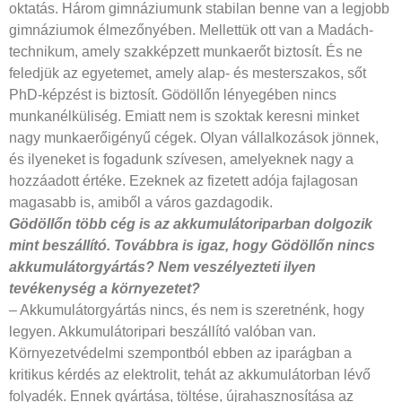
oktatás. Három gimnáziumunk stabilan benne van a legjobb
gimnáziumok élmezőnyében. Mellettük ott van a Madách-
technikum, amely szakképzett munkaerőt biztosít. És ne
feledjük az egyetemet, amely alap- és mesterszakos, sőt
PhD-képzést is biztosít. Gödöllőn lényegében nincs
munkanélküliség. Emiatt nem is szoktak keresni minket
nagy munkaerőigényű cégek. Olyan vállalkozások jönnek,
és ilyeneket is fogadunk szívesen, amelyeknek nagy a
hozzáadott értéke. Ezeknek az fizetett adója fajlagosan
magasabb is, amiből a város gazdagodik.
Gödöllőn több cég is az akkumulátoriparban dolgozik
mint beszállító. Továbbra is igaz, hogy Gödöllőn nincs
akkumulátorgyártás? Nem veszélyezteti ilyen
tevékenység a környezetet?
– Akkumulátorgyártás nincs, és nem is szeretnénk, hogy
legyen. Akkumulátoripari beszállító valóban van.
Környezetvédelmi szempontból ebben az iparágban a
kritikus kérdés az elektrolit, tehát az akkumulátorban lévő
folyadék. Ennek gyártása, töltése, újrahasznosítása az