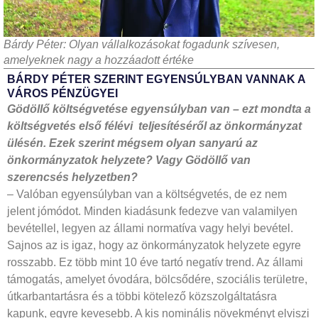
Bárdy Péter: Olyan vállalkozásokat fogadunk szívesen,
amelyeknek nagy a hozzáadott értéke
BÁRDY PÉTER SZERINT EGYENSÚLYBAN VANNAK A
VÁROS PÉNZÜGYEI
Gödöllő költségvetése egyensúlyban van – ezt mondta a
költségvetés első félévi teljesítéséről az önkormányzat
ülésén. Ezek szerint mégsem olyan sanyarú az
önkormányzatok helyzete? Vagy Gödöllő van
szerencsés helyzetben?
– Valóban egyensúlyban van a költségvetés, de ez nem
jelent jómódot. Minden kiadásunk fedezve van valamilyen
bevétellel, legyen az állami normatíva vagy helyi bevétel.
Sajnos az is igaz, hogy az önkormányzatok helyzete egyre
rosszabb. Ez több mint 10 éve tartó negatív trend. Az állami
támogatás, amelyet óvodára, bölcsődére, szociális területre,
útkarbantartásra és a többi kötelező közszolgáltatásra
kapunk, egyre kevesebb. A kis nominális növekményt elviszi