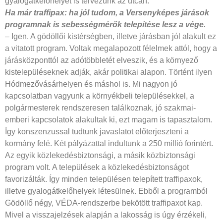
gyalogátkelőhelyet is tervezünk az utcán.
Ha már traffipax: ha jól tudom, a Versenyképes járások
programnak is sebességmérők telepítése lesz a vége.
– Igen. A gödöllői kistérségben, illetve járásban jól alakult ez
a vitatott program. Voltak megalapozott félelmek attól, hogy a
járásközponttól az adótöbbletét elveszik, és a környező
kistelepüléseknek adják, akár politikai alapon. Történt ilyen
Hódmezővásárhelyen és máshol is. Mi nagyon jó
kapcsolatban vagyunk a környékbeli településekkel, a
polgármesterek rendszeresen találkoznak, jó szakmai-
emberi kapcsolatok alakultak ki, ezt magam is tapasztalom.
Így konszenzussal tudtunk javaslatot előterjeszteni a
kormány felé. Két pályázattal indultunk a 250 millió forintért.
Az egyik közlekedésbiztonsági, a másik közbiztonsági
program volt. A települések a közlekedésbiztonságot
favorizálták. Így minden településen telepített traffipaxok,
illetve gyalogátkelőhelyek létesülnek. Ebből a programból
Gödöllő négy, VÉDA-rendszerbe bekötött traffipaxot kap.
Mivel a visszajelzések alapján a lakosság is úgy érzékeli,