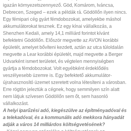
igazán környezetszennyező. Göd, Komárom, Iváncsa,
Debrecen, Szeged – ezek a példák rá. Gödöllőn ilyen nincs.
Egy fémipari cég gyárt fémdobozokat, amelyekbe máshol
akkumulátorokat tesznek. Ez egy kínai vállalkozás, a
Shenzhen Kedali, amely 14,1 milliárd forintot kívánt
befektetni Gödöllőn. Először megvette az AVON korábbi
épületét, amelyet bővíteni kezdett, aztán az utca túloldalán
megvette a Lear korábbi épületét, majd megvette a Berger
Udvarként ismert területet, és végtelen mennyiségben
gyártja a fémdobozokat. Volt egyébként érdeklődés
veszélyesebb üzemre is. Egy befektető akkumulátor-
újrahasznosító üzemet szeretett volna létesíteni a városban.
Erre rögtön jeleztük a cégnek, hogy semmilyen szín alatt
nem látjuk szívesen Gödöllőn sem őt, sem hasonló
vállalkozást.
A helyi iparűzési adó, kiegészülve az építményadóval és
a telekadóval, és a kommunális adó mekkora hányadát
adják a város 14 milliárdos költségvetésének?