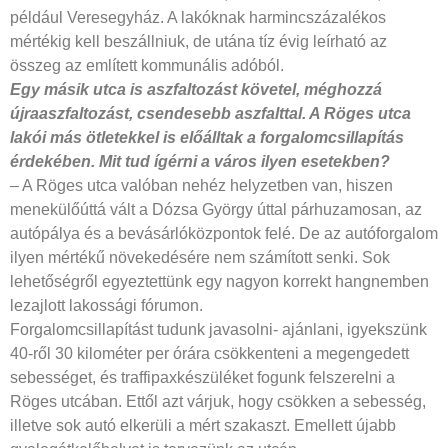
például Veresegyház. A lakóknak harmincszázalékos
mértékig kell beszállniuk, de utána tíz évig leírható az
összeg az említett kommunális adóból.
Egy másik utca is aszfaltozást követel, méghozzá
újraaszfaltozást, csendesebb aszfalttal. A Röges utca
lakói más ötletekkel is előálltak a forgalomcsillapítás
érdekében. Mit tud ígérni a város ilyen esetekben?
– A Röges utca valóban nehéz helyzetben van, hiszen
menekülőúttá vált a Dózsa György úttal párhuzamosan, az
autópálya és a bevásárlóközpontok felé. De az autóforgalom
ilyen mértékű növekedésére nem számított senki. Sok
lehetőségről egyeztettünk egy nagyon korrekt hangnemben
lezajlott lakossági fórumon.
Forgalomcsillapítást tudunk javasolni- ajánlani, igyekszünk
40-ről 30 kilométer per órára csökkenteni a megengedett
sebességet, és traffipaxkészüléket fogunk felszerelni a
Röges utcában. Ettől azt várjuk, hogy csökken a sebesség,
illetve sok autó elkerüli a mért szakaszt. Emellett újabb