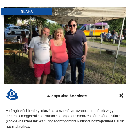
BLAHA
KERTI PARTI a Blahán
Hozzájárulás kezelése
Vidám hangulat, retró zenék, finom falatok és tartalmas
beszélgetések jellemezték a „Kismuki tér közösségi
A böngészési élmény fokozása, a személyre szabott hirdetések vagy
délutánt”, amelyet a Blahán rendeztek meg június 12-én. A
tartalmak megjelenítése, valamint a forgalom elemzése érdekében sütiket
kerti parti nem csak a szórakozásról szólt:...
(cookie) használunk. Az "Elfogadom" gombra kattintva hozzájárulhat a sütik
használatához.