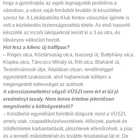
hogy a gyorshajtás az egyik legnagyobb probléma a
városban, a város saját forrásból további öt készüléket
szerez be. A Lokálpatrióta Klub fontos választási ígérete is
volt a közlekedés biztonságosabbá tétele. Az első hasonló
készülék az incsői lakóparknál került ki a 3-as útra, és
látványos változást hozott.
Hol lesz a kilenc új traffipax?
– Röges utca, Köztársaság utca, Isaszegi út, Battyhány utca,
Klapka utca, Táncsics Mihály út, Rét utca, Blaháné út,
Testvérvárosok útja. Általában olyan, rendőrséggel
egyeztetett szakaszok, ahol hajlamosak túllépni a
megengedett sebességet az autósok.
A városüzemeltetést végző VÜSZI nem ért el túl jó
eredményt tavaly. Nem lenne értelme jelentősen
megnövelni a költségvetését?
– Körülbelül egymilliárd forintból dolgozik most a VÜSZI,
amely utak, csapadékvízelvezetések, élővizek, parkok és
zöldfelületek karbantartását, játszóterek ellenőrzését, a piac
és a temető működtetését és további feladatokat lát el. De