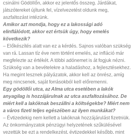
csinálni Gödöllőn, akkor ez jelentős összeg. Járdákat,
játszótereket újítunk fel, vízelvezetést oldunk meg,
aszfaltozást intézünk.
Amikor azt mondja, hogy ez a lakossági
adó
elinflálódott, akkor ezt értsük úgy, hogy emelés
következik?
– Előkészítés alatt van ez a kérdés. Sajnos valóban szükség
van rá. Lassan tíz éve nem történt emelés, az infláció már
megfelezte az értékét. A többi adónemet is át fogjuk nézni.
Szükség van a bevételekre a haladáshoz, a fejlesztésekhez.
Ha megint lesznek pályázatok, akkor kell az önrész, amíg
meg nincsenek, saját forrásokból kell előremenni.
Egy gödöllői utca, az Alma utca esetében
a lakók
anyagilag is hozzájárulnak az utca aszfaltozásához. De
miért kell a lakóknak beszállni a költségekbe? Miért nem
a város fizeti teljes egészében az ilyen munkákat?
– Évtizedekig nem kellett a lakóknak hozzájárulást fizetniük.
Az önkormányzatok pénzügyi helyzetének szűkülésével
vezettük be ezt a rendelkezést, évtizedekkel később, mint