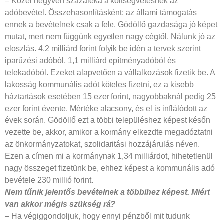
– Közel negyven százaléka a költségvetésnek az
adóbevétel. Összehasonlításként: az állami támogatás
ennek a bevételnek csak a fele. Gödöllő gazdasága jó képet
mutat, mert nem függünk egyetlen nagy cégtől. Nálunk jó az
eloszlás. 4,2 milliárd forint folyik be idén a tervek szerint
iparűzési adóból, 1,1 milliárd építményadóból és
telekadóból. Ezeket alapvetően a vállalkozások fizetik be. A
lakosság kommunális adót köteles fizetni, ez a kisebb
háztartások esetében 15 ezer forint, nagyobbaknál pedig 25
ezer forint évente. Mértéke alacsony, és el is inflálódott az
évek során. Gödöllő ezt a többi településhez képest későn
vezette be, akkor, amikor a kormány elkezdte megadóztatni
az önkormányzatokat, szolidaritási hozzájárulás néven.
Ezen a címen mi a kormánynak 1,34 milliárdot, hihetetlenül
nagy összeget fizetünk be, ehhez képest a kommunális adó
bevétele 230 millió forint.
Nem tűnik jelentős bevételnek a többihez képest. Miért
van akkor mégis szükség rá?
– Ha végiggondoljuk, hogy ennyi pénzből mit tudunk