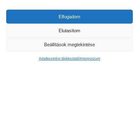
tovább
Elfogadom
KERTVÁROS
Elutasítom
Beállítások megtekintése
Adatkezelési tájékoztató
Impresszum
Nagy sikerrel zárult a Kertvárosi
Családi Nap
A tavalyi eső után idén igazi, hamisítatlan nyári hőséget
kaptak a Címer utcai játszótéren összegyűlt helyiek, a