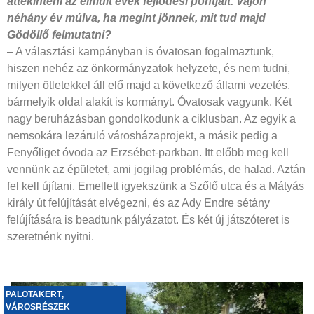
áttekinteni az elmúlt évek fejlődési pontjait. Vajon
néhány év múlva, ha megint jönnek, mit tud majd
Gödöllő felmutatni?
– A választási kampányban is óvatosan fogalmaztunk,
hiszen nehéz az önkormányzatok helyzete, és nem tudni,
milyen ötletekkel áll elő majd a következő állami vezetés,
bármelyik oldal alakít is kormányt. Óvatosak vagyunk. Két
nagy beruházásban gondolkodunk a ciklusban. Az egyik a
nemsokára lezáruló városházaprojekt, a másik pedig a
Fenyőliget óvoda az Erzsébet-parkban. Itt előbb meg kell
vennünk az épületet, ami jogilag problémás, de halad. Aztán
fel kell újítani. Emellett igyekszünk a Szőlő utca és a Mátyás
király út felújítását elvégezni, és az Ady Endre sétány
felújítására is beadtunk pályázatot. És két új játszóteret is
szeretnénk nyitni.
PALOTAKERT
,
VÁROSRÉSZEK