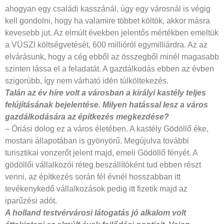
ahogyan egy családi kasszánál, úgy egy városnál is végig
kell gondolni, hogy ha valamire többet költök, akkor másra
kevesebb jut. Az elmúlt években jelentős mértékben emeltük
a VÜSZI költségvetését, 600 millióról egymilliárdra. Az az
elvárásunk, hogy a cég ebből az összegből minél magasabb
szinten lássa el a feladatát. A gazdálkodás ebben az évben
szigorúbb, így nem várható idén túlköltekezés.
Talán az év híre volt a városban a királyi kastély teljes
felújításának bejelentése. Milyen hatással lesz a város
gazdálkodására az építkezés megkezdése?
– Óriási dolog ez a város életében. A kastély Gödöllő éke,
mostani állapotában is gyönyörű. Megújulva további
turisztikai vonzerőt jelent majd, emeli Gödöllő fényét. A
gödöllői vállalkozói réteg beszállítóként tud ebben részt
venni, az építkezés során fél évnél hosszabban itt
tevékenykedő vállalkozások pedig itt fizetik majd az
iparűzési adót.
A holland testvérvárosi látogatás jó alkalom volt