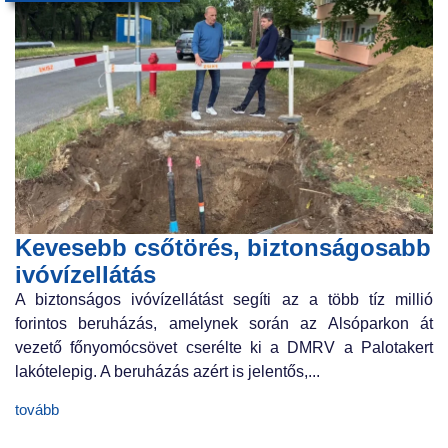
Kevesebb csőtörés, biztonságosabb
ivóvízellátás
A biztonságos ivóvízellátást segíti az a több tíz millió
forintos beruházás, amelynek során az Alsóparkon át
vezető főnyomócsövet cserélte ki a DMRV a Palotakert
lakótelepig. A beruházás azért is jelentős,...
tovább