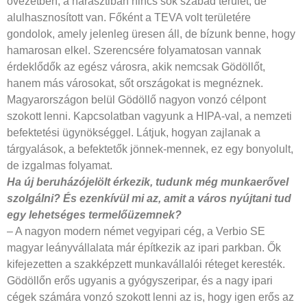
övezetben, a harasztiban nincs sok szabad terület, de
alulhasznosított van. Főként a TEVA volt területére
gondolok, amely jelenleg üresen áll, de bízunk benne, hogy
hamarosan elkel. Szerencsére folyamatosan vannak
érdeklődők az egész városra, akik nemcsak Gödöllőt,
hanem más városokat, sőt országokat is megnéznek.
Magyarországon belül Gödöllő nagyon vonzó célpont
szokott lenni. Kapcsolatban vagyunk a HIPA-val, a nemzeti
befektetési ügynökséggel. Látjuk, hogyan zajlanak a
tárgyalások, a befektetők jönnek-mennek, ez egy bonyolult,
de izgalmas folyamat.
Ha új beruházójelölt érkezik, tudunk még munkaerővel
szolgálni? És ezenkívül mi az, amit a város nyújtani tud
egy lehetséges termelőüzemnek?
– A nagyon modern német vegyipari cég, a Verbio SE
magyar leányvállalata már építkezik az ipari parkban. Ők
kifejezetten a szakképzett munkavállalói réteget keresték.
Gödöllőn erős ugyanis a gyógyszeripar, és a nagy ipari
cégek számára vonzó szokott lenni az is, hogy igen erős az