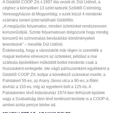
A Gödöllő COOP Zrt.-t 1997 óta vezeti dr. Dúl Udóné, a
céghez a környéken 13 üzlet tartozik Sződtől Csömörig,
Veresegyházon át Mogyoródig; s ezek közül 4 mindenki
számára ismert üzlet található Gödöllőn.
„A megújulás folyamatos, minden üzletünket rendszeresen
korszerűsítjük. Szinte folyamatosan dolgozunk hogy mindig
korszerű és színvonalas bevásárlási körülményeket
teremtsünk” – mesélte Dúl Udóné.
Érdekesség, hogy a városlakók már régen is szerették a
maguk kedvére elnevezni az üzleteket, például a mai
szálloda épületében működött boltot mindenki csak a
Huszasként emlegette. Ide vágó párhuzamként egyébként a
Gödöllő COOP Zrt. boltjai a következő számokat viselik: a
Palotakert 50-es, az Arany János utca a 90-es, a főtéri
áruház a 110-es, míg az egyetemi bolt a 125-ös. A
Palotakerten lévő bútoráruház 1974-ben felhúzott épülete
vagy a Szabadság úton lévő kertészet területe is a COOP-é,
amiket azóta persze bérbe ad.