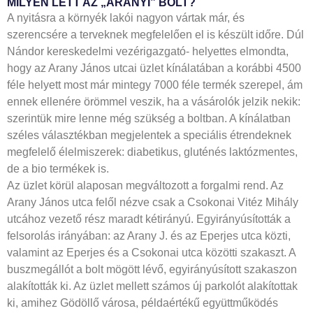
MILYEN LETT AZ „ARANYI” BOLT?
A nyitásra a környék lakói nagyon vártak már, és
szerencsére a terveknek megfelelően el is készült időre. Dúl
Nándor kereskedelmi vezérigazgató- helyettes elmondta,
hogy az Arany János utcai üzlet kínálatában a korábbi 4500
féle helyett most már mintegy 7000 féle termék szerepel, ám
ennek ellenére örömmel veszik, ha a vásárolók jelzik nekik:
szerintük mire lenne még szükség a boltban. A kínálatban
széles választékban megjelentek a speciális étrendeknek
megfelelő élelmiszerek: diabetikus, gluténés laktózmentes,
de a bio termékek is.
Az üzlet körül alaposan megváltozott a forgalmi rend. Az
Arany János utca felől nézve csak a Csokonai Vitéz Mihály
utcához vezető rész maradt kétirányú. Egyirányúsították a
felsorolás irányában: az Arany J. és az Eperjes utca közti,
valamint az Eperjes és a Csokonai utca közötti szakaszt. A
buszmegállót a bolt mögött lévő, egyirányúsított szakaszon
alakították ki. Az üzlet mellett számos új parkolót alakítottak
ki, amihez Gödöllő városa, példaértékű együttműködés