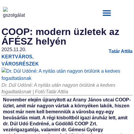
Hirdetési ajánlat
COOP: modern üzletek az
ÁFÉSZ helyén
2025.11.20.
Tatár Attila
KERTVÁROS
,
VÁROSRÉSZEK
Dr. Dúl Udóné: A nyitás után nagyon örülünk a kedves
fogadtatásnak | Fotó:Tatár Attila
November elején újranyitott az Arany János utcai COOP-
üzlet, amit már nagyon vártak a környéken lakók, hiszen
most már nem kell bemenniük a városba egy-egy
bevásárlás miatt. A régi kisboltból igazi áruház lett, amit
dr. Dúl Udó Endréné, a Gödöllő COOP Zrt.
vezérigazgatója, valamint dr. Gémesi György