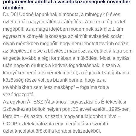
polgármester adott át a vásárlóközönségnek november
ötödikén.
Dr. Dúl Udóné lapunknak elmondta, a mintegy 40 éves
üzletre már nagyon ráfért az átépítés. „Amikor a régi üzlet
megépült, az a maga idejében modernnek számított, ám
egyrészt a környék lakossága az elmúlt évtizedek során
olyan mértékben megnőtt, hogy nem lehetett tovább odázni
az átépítést, illetve a bővítést, másrészt az épület állaga sem
engedte tovább a régi formában a működést. Most, a nyitás
után nagyon örülünk a kedves fogadtatásnak, hiszen a
környéken régóta ismernek minket, a régi üzlet valójában a
közösség része volt és bízunk benne, hogy ez a
továbbiakban sem lesz másképp” – fogalmazott a
vezérigazgató.
Az egykori ÁFÉSZ (Általános Fogyasztási és Értékesítési
Szövetkezet) boltok helyén pont 30 évvel ezelőtt, 1995-ben
létrejött – és azóta is tisztán magyar tulajdonban lévő –
COOP-üzletek hálózata egy megújulásra szoruló
üzletláncolatot örökölt a korábbi évtizedekből.