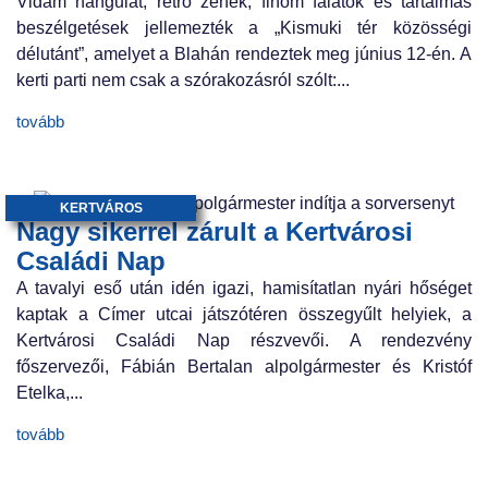
Vidám hangulat, retró zenék, finom falatok és tartalmas
beszélgetések jellemezték a „Kismuki tér közösségi
délutánt”, amelyet a Blahán rendeztek meg június 12-én. A
kerti parti nem csak a szórakozásról szólt:...
tovább
KERTVÁROS
Nagy sikerrel zárult a Kertvárosi
Családi Nap
A tavalyi eső után idén igazi, hamisítatlan nyári hőséget
kaptak a Címer utcai játszótéren összegyűlt helyiek, a
Kertvárosi Családi Nap részvevői. A rendezvény
főszervezői, Fábián Bertalan alpolgármester és Kristóf
Etelka,...
tovább