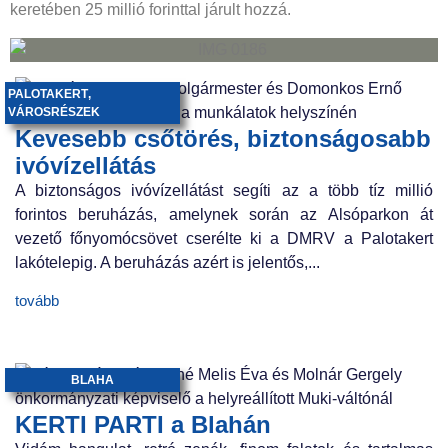
keretében 25 millió forinttal járult hozzá.
PALOTAKERT
,
VÁROSRÉSZEK
Kevesebb csőtörés, biztonságosabb
ivóvízellátás
A biztonságos ivóvízellátást segíti az a több tíz millió
forintos beruházás, amelynek során az Alsóparkon át
vezető főnyomócsövet cserélte ki a DMRV a Palotakert
lakótelepig. A beruházás azért is jelentős,...
tovább
BLAHA
KERTI PARTI a Blahán