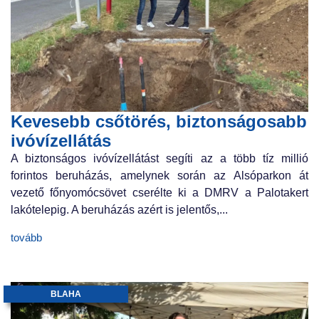
Kevesebb csőtörés, biztonságosabb
ivóvízellátás
A biztonságos ivóvízellátást segíti az a több tíz millió
forintos beruházás, amelynek során az Alsóparkon át
vezető főnyomócsövet cserélte ki a DMRV a Palotakert
lakótelepig. A beruházás azért is jelentős,...
tovább
BLAHA