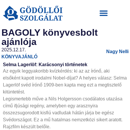
BAGOLY könyvesbolt
ajánlója
2025.12.17.
Nagy Nelli
KÖNYVAJÁNLÓ
Selma Lagerlöf: Karácsonyi történetek
Az egyik leggyakoribb kvízkérdés: ki az az írónő, aki
elsőként kapott irodalmi Nobel-díjat? A helyes válasz: Selma
Lagerlöf svéd írónő 1909-ben kapta meg ezt a megtisztelő
kitüntetést.
Legismertebb műve a Nils Holgersson csodálatos utazása
című ifjúsági regény, amelyben egy arasznyira
összezsugorodott kisfiú vadludak hátán járja be egész
Svédországot. Ez a mű hatalmas nemzetközi sikert aratott.
Rajzfilm készült belőle.