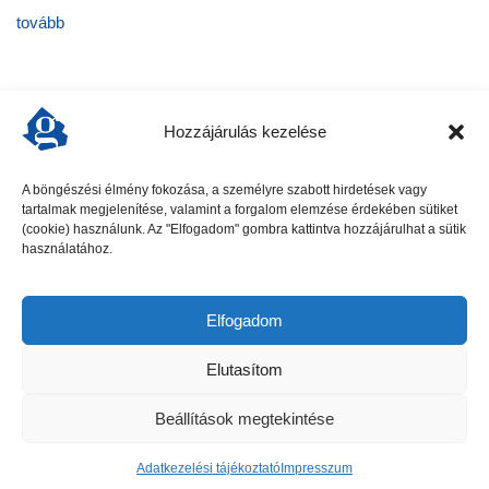
tovább
Hozzájárulás kezelése
A böngészési élmény fokozása, a személyre szabott hirdetések vagy
tartalmak megjelenítése, valamint a forgalom elemzése érdekében sütiket
előző cikk
következő cikk
(cookie) használunk. Az "Elfogadom" gombra kattintva hozzájárulhat a sütik
használatához.
Elfogadom
Elutasítom
Beállítások megtekintése
Gödöllői Szolgálat - Minden jog fenntartva
Adatkezelési tájékoztató
Impresszum
Hirdetési ajánlat
Kapcsolat
Adatkezelési tájékoztató
Impresszum