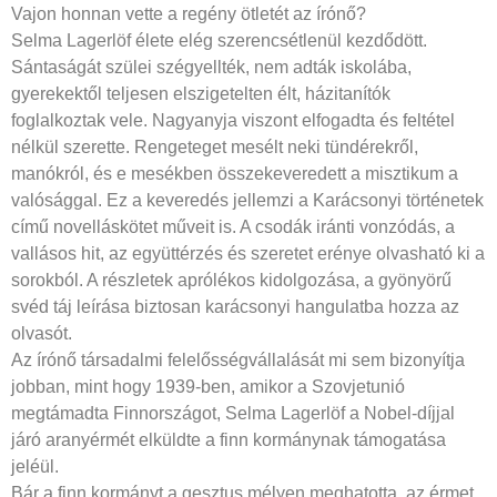
Vajon honnan vette a regény ötletét az írónő?
Selma Lagerlöf élete elég szerencsétlenül kezdődött.
Sántaságát szülei szégyellték, nem adták iskolába,
gyerekektől teljesen elszigetelten élt, házitanítók
foglalkoztak vele. Nagyanyja viszont elfogadta és feltétel
nélkül szerette. Rengeteget mesélt neki tündérekről,
manókról, és e mesékben összekeveredett a misztikum a
valósággal. Ez a keveredés jellemzi a Karácsonyi történetek
című novelláskötet műveit is. A csodák iránti vonzódás, a
vallásos hit, az együttérzés és szeretet erénye olvasható ki a
sorokból. A részletek aprólékos kidolgozása, a gyönyörű
svéd táj leírása biztosan karácsonyi hangulatba hozza az
olvasót.
Az írónő társadalmi felelősségvállalását mi sem bizonyítja
jobban, mint hogy 1939-ben, amikor a Szovjetunió
megtámadta Finnországot, Selma Lagerlöf a Nobel-díjjal
járó aranyérmét elküldte a finn kormánynak támogatása
jeléül.
Bár a finn kormányt a gesztus mélyen meghatotta, az érmet