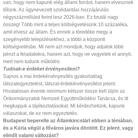
van, hogy nem kapunk elég állami forrást, hanem elvesznek
tőlünk. Az úgynevezett szolidaritási hozzájárulás
négyszázmilliárd forint lesz 2026-ban. Ez brutál nagy
összeg! Több mint a teljes költségvetésünk 10 százaléka,
amit elvesz az állam. És ennek a töredéke megy a
szegényebb településekhez, a többi a központi
költségvetésbe. Mi nem azt mondjuk, hogy adjatok több
pénzt a feladatokra, hanem azt, hogy ne vegyetek el annyit,
mert nem tudunk működni.
Tudnak-e érdeket érvényesíteni?
Sajnos a mai érdekérvényesítés gyakorlatilag
látszategyeztetést, látszat-érdekérvényesítést jelent.
Hivatalosan évente minimum kétszer össze kell üljön az
Önkormányzatok Nemzeti Együttműködési Tanácsa, és itt
megkapjuk a tájékoztatásokat. Mi kérdezhetünk, kapunk
válaszokat, de ez nem egyeztetés.
Budapest beperelte az Államkincstárt
ebben a témában,
és a Kúria végül
a főváros javára döntött. Ez jelent,
vagy
elindít valami változást?