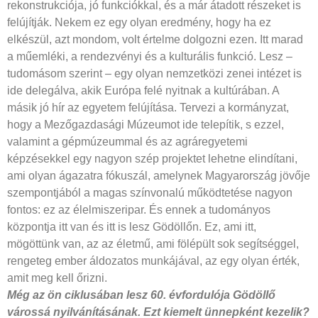
rekonstrukciója, jó funkciókkal, és a már átadott részeket is
felújítják. Nekem ez egy olyan eredmény, hogy ha ez
elkészül, azt mondom, volt értelme dolgozni ezen. Itt marad
a műemléki, a rendezvényi és a kulturális funkció. Lesz –
tudomásom szerint – egy olyan nemzetközi zenei intézet is
ide delegálva, akik Európa felé nyitnak a kultúrában. A
másik jó hír az egyetem felújítása. Tervezi a kormányzat,
hogy a Mezőgazdasági Múzeumot ide telepítik, s ezzel,
valamint a gépmúzeummal és az agráregyetemi
képzésekkel egy nagyon szép projektet lehetne elindítani,
ami olyan ágazatra fókuszál, amelynek Magyarország jövője
szempontjából a magas színvonalú működtetése nagyon
fontos: ez az élelmiszeripar. És ennek a tudományos
központja itt van és itt is lesz Gödöllőn. Ez, ami itt,
mögöttünk van, az az életmű, ami fölépült sok segítséggel,
rengeteg ember áldozatos munkájával, az egy olyan érték,
amit meg kell őrizni.
Még az ön ciklusában lesz 60. évfordulója
Gödöllő
várossá nyilvánításának.
Ezt kiemelt ünnepként kezelik?