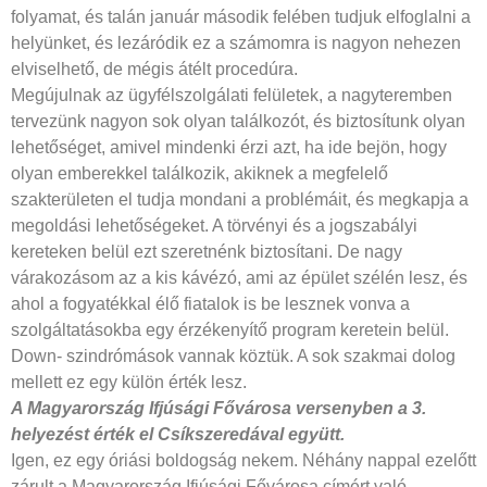
folyamat, és talán január második felében tudjuk elfoglalni a
helyünket, és lezáródik ez a számomra is nagyon nehezen
elviselhető, de mégis átélt procedúra.
Megújulnak az ügyfélszolgálati felületek, a nagyteremben
tervezünk nagyon sok olyan találkozót, és biztosítunk olyan
lehetőséget, amivel mindenki érzi azt, ha ide bejön, hogy
olyan emberekkel találkozik, akiknek a megfelelő
szakterületen el tudja mondani a problémáit, és megkapja a
megoldási lehetőségeket. A törvényi és a jogszabályi
kereteken belül ezt szeretnénk biztosítani. De nagy
várakozásom az a kis kávézó, ami az épület szélén lesz, és
ahol a fogyatékkal élő fiatalok is be lesznek vonva a
szolgáltatásokba egy érzékenyítő program keretein belül.
Down- szindrómások vannak köztük. A sok szakmai dolog
mellett ez egy külön érték lesz.
A Magyarország Ifjúsági Fővárosa
versenyben a 3.
helyezést érték
el Csíkszeredával együtt.
Igen, ez egy óriási boldogság nekem. Néhány nappal ezelőtt
zárult a Magyarország Ifjúsági Fővárosa címért való