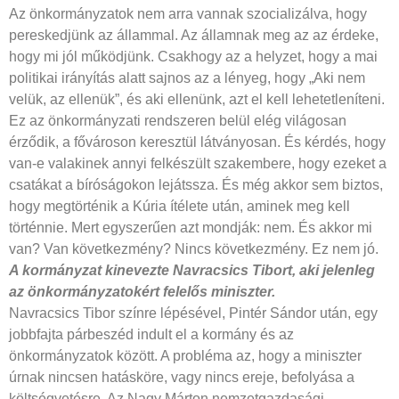
Az önkormányzatok nem arra vannak szocializálva, hogy
pereskedjünk az állammal. Az államnak meg az az érdeke,
hogy mi jól működjünk. Csakhogy az a helyzet, hogy a mai
politikai irányítás alatt sajnos az a lényeg, hogy „Aki nem
velük, az ellenük”, és aki ellenünk, azt el kell lehetetleníteni.
Ez az önkormányzati rendszeren belül elég világosan
érződik, a fővároson keresztül látványosan. És kérdés, hogy
van-e valakinek annyi felkészült szakembere, hogy ezeket a
csatákat a bíróságokon lejátssza. És még akkor sem biztos,
hogy megtörténik a Kúria ítélete után, aminek meg kell
történnie. Mert egyszerűen azt mondják: nem. És akkor mi
van? Van következmény? Nincs következmény. Ez nem jó.
A kormányzat kinevezte Navracsics
Tibort, aki jelenleg
az önkormányzatokért
felelős miniszter.
Navracsics Tibor színre lépésével, Pintér Sándor után, egy
jobbfajta párbeszéd indult el a kormány és az
önkormányzatok között. A probléma az, hogy a miniszter
úrnak nincsen hatásköre, vagy nincs ereje, befolyása a
költségvetésre. Az Nagy Márton nemzetgazdasági