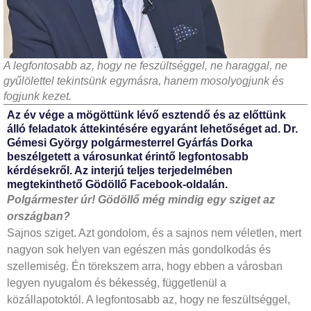
A legfontosabb az, hogy ne feszültséggel, ne haraggal, ne
gyűlölettel tekintsünk egymásra, hanem mosolyogjunk és
fogjunk kezet.
Az év vége a mögöttünk lévő esztendő és az előttünk
álló feladatok áttekintésére egyaránt lehetőséget ad. Dr.
Gémesi György polgármesterrel Gyárfás Dorka
beszélgetett a városunkat érintő legfontosabb
kérdésekről. Az interjú teljes terjedelmében
megtekinthető Gödöllő Facebook-oldalán.
Polgármester úr! Gödöllő még mindig egy sziget az
országban?
Sajnos sziget. Azt gondolom, és a sajnos nem véletlen, mert
nagyon sok helyen van egészen más gondolkodás és
szellemiség. Én törekszem arra, hogy ebben a városban
legyen nyugalom és békesség, függetlenül a
közállapotoktól. A legfontosabb az, hogy ne feszültséggel,