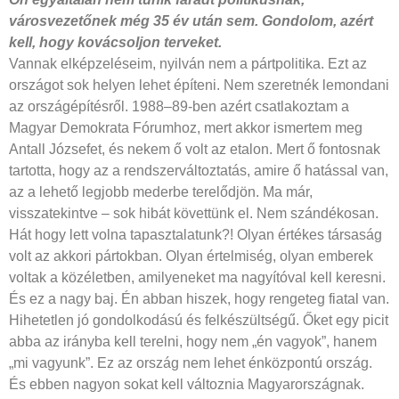
városvezetőnek még 35
év után sem. Gondolom, azért
kell,
hogy kovácsoljon terveket.
Vannak elképzeléseim, nyilván nem a pártpolitika. Ezt az
országot sok helyen lehet építeni. Nem szeretnék lemondani
az országépítésről. 1988–89-ben azért csatlakoztam a
Magyar Demokrata Fórumhoz, mert akkor ismertem meg
Antall Józsefet, és nekem ő volt az etalon. Mert ő fontosnak
tartotta, hogy az a rendszerváltoztatás, amire ő hatással van,
az a lehető legjobb mederbe terelődjön. Ma már,
visszatekintve – sok hibát követtünk el. Nem szándékosan.
Hát hogy lett volna tapasztalatunk?! Olyan értékes társaság
volt az akkori pártokban. Olyan értelmiség, olyan emberek
voltak a közéletben, amilyeneket ma nagyítóval kell keresni.
És ez a nagy baj. Én abban hiszek, hogy rengeteg fiatal van.
Hihetetlen jó gondolkodású és felkészültségű. Őket egy picit
abba az irányba kell terelni, hogy nem „én vagyok”, hanem
„mi vagyunk”. Ez az ország nem lehet énközpontú ország.
És ebben nagyon sokat kell változnia Magyarországnak.