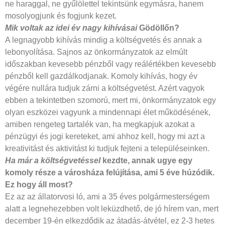
ne haraggal, ne gyűlölettel tekintsünk egymásra, hanem
mosolyogjunk és fogjunk kezet.
Mik voltak az idei év nagy kihívásai
Gödöllőn?
A legnagyobb kihívás mindig a költségvetés és annak a
lebonyolítása. Sajnos az önkormányzatok az elmúlt
időszakban kevesebb pénzből vagy reálértékben kevesebb
pénzből kell gazdálkodjanak. Komoly kihívás, hogy év
végére nullára tudjuk zárni a költségvetést. Azért vagyok
ebben a tekintetben szomorú, mert mi, önkormányzatok egy
olyan eszközei vagyunk a mindennapi élet működésének,
amiben rengeteg tartalék van, ha megkapjuk azokat a
pénzügyi és jogi kereteket, ami ahhoz kell, hogy mi azt a
kreativitást és aktivitást ki tudjuk fejteni a településeinken.
Ha már a költségvetéssel
kezdte, annak ugye egy
komoly része a városháza felújítása, ami 5 éve húzódik.
Ez hogy áll most?
Ez az az állatorvosi ló, ami a 35 éves polgármesterségem
alatt a legnehezebben volt leküzdhető, de jó hírem van, mert
december 19-én elkezdődik az átadás-átvétel, ez 2-3 hetes