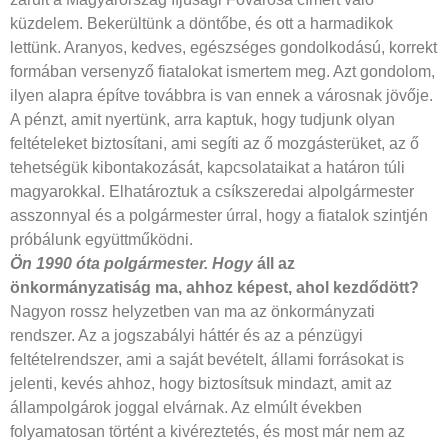
küzdelem. Bekerültünk a döntőbe, és ott a harmadikok
lettünk. Aranyos, kedves, egészséges gondolkodású, korrekt
formában versenyző fiatalokat ismertem meg. Azt gondolom,
ilyen alapra építve továbbra is van ennek a városnak jövője.
A pénzt, amit nyertünk, arra kaptuk, hogy tudjunk olyan
feltételeket biztosítani, ami segíti az ő mozgásterüket, az ő
tehetségük kibontakozását, kapcsolataikat a határon túli
magyarokkal. Elhatároztuk a csíkszeredai alpolgármester
asszonnyal és a polgármester úrral, hogy a fiatalok szintjén
próbálunk együttműködni.
Ön 1990 óta polgármester. Hogy
áll az
önkormányzatiság ma, ahhoz képest, ahol kezdődött?
Nagyon rossz helyzetben van ma az önkormányzati
rendszer. Az a jogszabályi háttér és az a pénzügyi
feltételrendszer, ami a saját bevételt, állami forrásokat is
jelenti, kevés ahhoz, hogy biztosítsuk mindazt, amit az
állampolgárok joggal elvárnak. Az elmúlt években
folyamatosan történt a kivéreztetés, és most már nem az