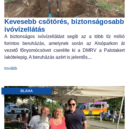
Kevesebb csőtörés, biztonságosabb
ivóvízellátás
A biztonságos ivóvízellátást segíti az a több tíz millió
forintos beruházás, amelynek során az Alsóparkon át
vezető főnyomócsövet cserélte ki a DMRV a Palotakert
lakótelepig. A beruházás azért is jelentős,...
tovább
BLAHA