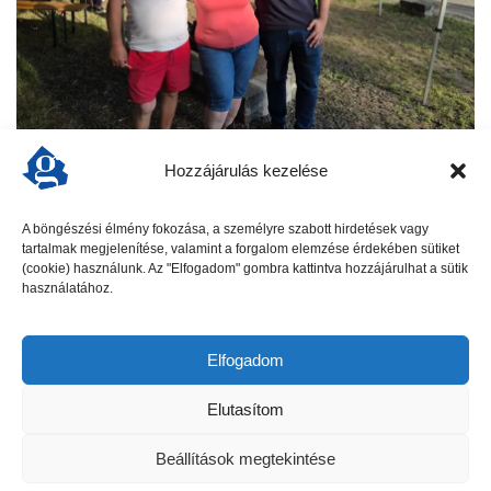
KERTI PARTI a Blahán
Hozzájárulás kezelése
Vidám hangulat, retró zenék, finom falatok és tartalmas
beszélgetések jellemezték a „Kismuki tér közösségi
A böngészési élmény fokozása, a személyre szabott hirdetések vagy
délutánt”, amelyet a Blahán rendeztek meg június 12-én. A
tartalmak megjelenítése, valamint a forgalom elemzése érdekében sütiket
kerti parti nem csak a szórakozásról szólt:...
(cookie) használunk. Az "Elfogadom" gombra kattintva hozzájárulhat a sütik
használatához.
tovább
Elfogadom
KERTVÁROS
Elutasítom
Beállítások megtekintése