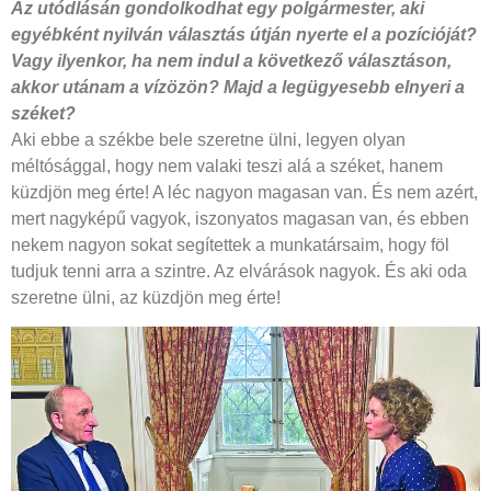
Az utódlásán gondolkodhat egy
polgármester, aki
egyébként nyilván
választás útján nyerte el a pozícióját?
Vagy ilyenkor, ha nem indul
a következő választáson,
akkor
utánam a vízözön? Majd a legügyesebb
elnyeri a
széket?
Aki ebbe a székbe bele szeretne ülni, legyen olyan
méltósággal, hogy nem valaki teszi alá a széket, hanem
küzdjön meg érte! A léc nagyon magasan van. És nem azért,
mert nagyképű vagyok, iszonyatos magasan van, és ebben
nekem nagyon sokat segítettek a munkatársaim, hogy föl
tudjuk tenni arra a szintre. Az elvárások nagyok. És aki oda
szeretne ülni, az küzdjön meg érte!