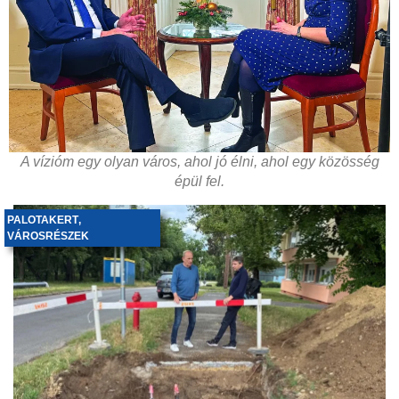
A vízióm egy olyan város, ahol jó élni, ahol egy közösség
épül fel.
PALOTAKERT
,
VÁROSRÉSZEK