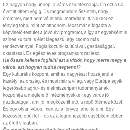
Ez nagyon nagy ünnep, a város születésnapja. Én ezt a 60
évet itt éltem végig. És megmondom őszintén, nagy
örömmel, mert nem véletlenül maradtam itt. Nekem ez
tényleg több, mint az otthonom. Most már elfogadta a
képviselő-testület a jövő évi programot, s így az egyébként is
színes kulturális élet kiegészül egy csomó más
rendezvénnyel. Foglalkozunk kultúrával, gazdasággal,
oktatással. Ez egész éves programsorozat lesz.
Ha össze kellene foglalni azt a víziót,
hogy merre megy a
város, azt
hogyan tudná megtenni?
Egy kulturális központ, amihez nagyrészt hozzájárul a
kastély; az ország, és most már a világ, vagy Európa egyik
legerősebb agrár- és élelmiszeripari tudományának
központja a megfelelő intézményekkel; egy város jó
gazdasággal, ami jól megközelíthető, a repülőtérhez közel.
És egy olyan város, mert ez a lényeg: ahol jó élni. Egy
közösség épül fel – és ez a legnehezebb egyébként ebben
az őrült világban.
Ön egyáltalán nem tűnik fáradt politikusnak,