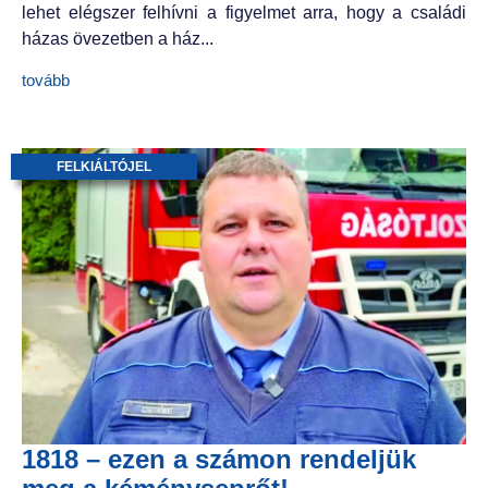
lehet elégszer felhívni a figyelmet arra, hogy a családi
házas övezetben a ház...
tovább
FELKIÁLTÓJEL
1818 – ezen a számon rendeljük