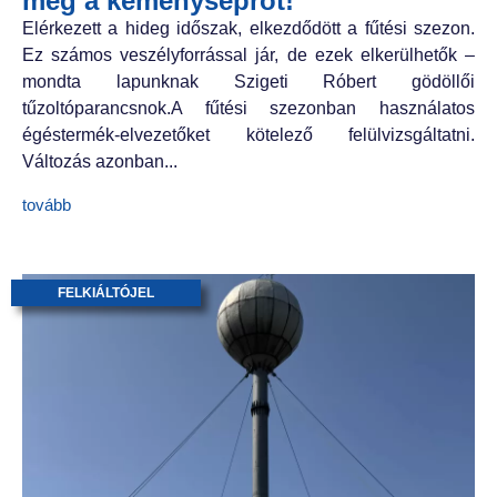
meg a kéményseprőt!
Elérkezett a hideg időszak, elkezdődött a fűtési szezon.
Ez számos veszélyforrással jár, de ezek elkerülhetők –
mondta lapunknak Szigeti Róbert gödöllői
tűzoltóparancsnok.A fűtési szezonban használatos
égéstermék-elvezetőket kötelező felülvizsgáltatni.
Változás azonban...
tovább
FELKIÁLTÓJEL