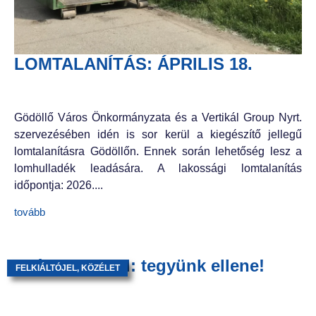
LOMTALANÍTÁS: ÁPRILIS 18.
Gödöllő Város Önkormányzata és a Vertikál Group Nyrt.
szervezésében idén is sor kerül a kiegészítő jellegű
lomtalanításra Gödöllőn. Ennek során lehetőség lesz a
lomhulladék leadására. A lakossági lomtalanítás
időpontja: 2026....
tovább
Szén-monoxid: tegyünk ellene!
FELKIÁLTÓJEL
,
KÖZÉLET