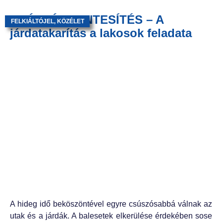
CSÚSZÁSMENTESÍTÉS – A
FELKIÁLTÓJEL
,
KÖZÉLET
járdatakarítás a lakosok feladata
A hideg idő beköszöntével egyre csúszósabbá válnak az
utak és a járdák. A balesetek elkerülése érdekében sose