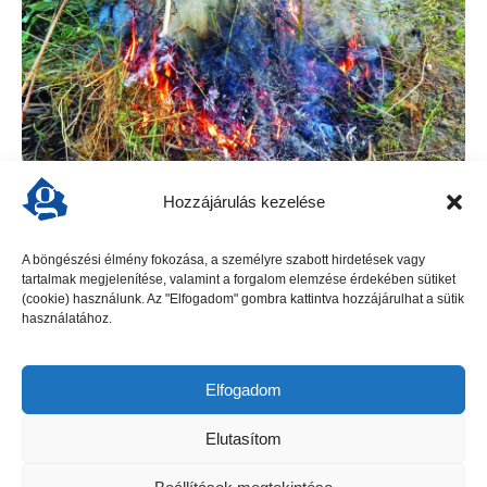
Hozzájárulás kezelése
Gödöllőn tilos az égetés!
A böngészési élmény fokozása, a személyre szabott hirdetések vagy
tartalmak megjelenítése, valamint a forgalom elemzése érdekében sütiket
A tavasz beköszöntével Gödöllőn is megszaporodtak
(cookie) használunk. Az "Elfogadom" gombra kattintva hozzájárulhat a sütik
használatához.
azok a panaszok, amelyek a kertekben égetett
zöldhulladék okozta kellemetlen füst miatt érkeznek. Az
online felületeken komoly vita bontakozott ki arról, hogy
Elfogadom
vajon megengedett-e...
Elutasítom
tovább