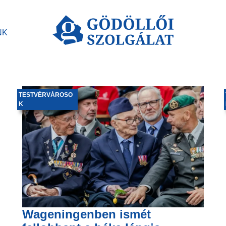
NK
TESTVÉRVÁROSO
K
Wageningenben ismét