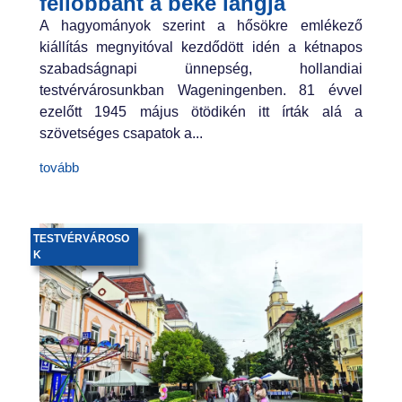
fellobbant a béke lángja
A hagyományok szerint a hősökre emlékező
kiállítás megnyitóval kezdődött idén a kétnapos
szabadságnapi ünnepség, hollandiai
testvérvárosunkban Wageningenben. 81 évvel
ezelőtt 1945 május ötödikén itt írták alá a
szövetséges csapatok a...
tovább
TESTVÉRVÁROSO
K