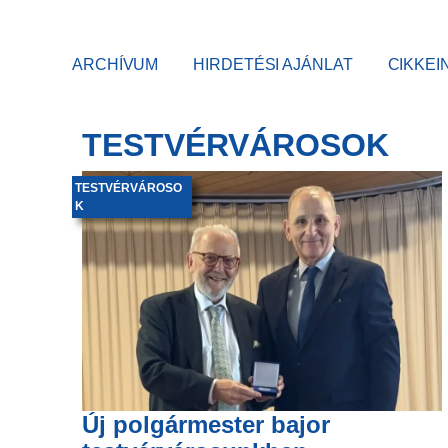
ARCHÍVUM
HIRDETÉSI AJÁNLAT
CIKKEI
TESTVÉRVÁROSOK
TESTVÉRVÁROSO
K
Új polgármester bajor