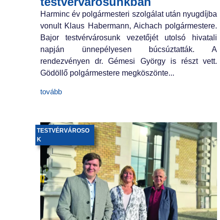
testvérvárosunkban
Harminc év polgármesteri szolgálat után nyugdíjba
vonult Klaus Habermann, Aichach polgármestere.
Bajor testvérvárosunk vezetőjét utolsó hivatali
napján ünnepélyesen búcsúztatták. A
rendezvényen dr. Gémesi György is részt vett.
Gödöllő polgármestere megköszönte...
tovább
TESTVÉRVÁROSO
K