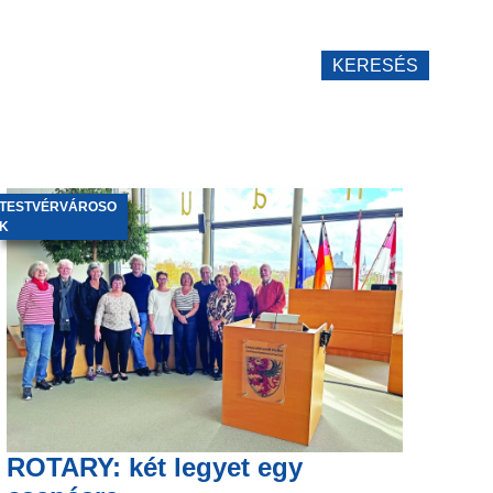
KERESÉS
TESTVÉRVÁROSO
K
ROTARY: két legyet egy