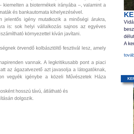
– kiemelten a biotermékek irányába –, valamint a
maták és bankautomata kihelyezésével.
KE
 jelentős igény mutatkozik a minőségi árukra,
Vidá
ára is: sok helyi vállalkozás sajnos az egyéves
besz
iszámítható környezettel kíván javítani.
délu
A ker
égnek örvendő kolbásztöltő fesztivál lesz, amely
tová
 napirenden vannak. A legkritikusabb pont a piaci
att az ágazatvezető azt javasolja a látogatóknak,
on vegyék igénybe a közeli Művészetek Háza
KE
sként hosszú távú, átlátható és
ításán dolgozik.