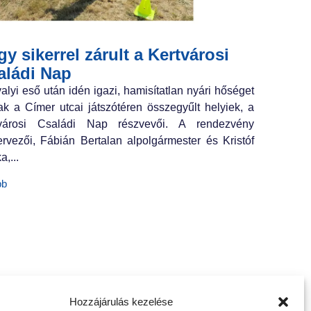
y sikerrel zárult a Kertvárosi
aládi Nap
valyi eső után idén igazi, hamisítatlan nyári hőséget
ak a Címer utcai játszótéren összegyűlt helyiek, a
tvárosi Családi Nap részvevői. A rendezvény
ervezői, Fábián Bertalan alpolgármester és Kristóf
a,...
bb
Hozzájárulás kezelése