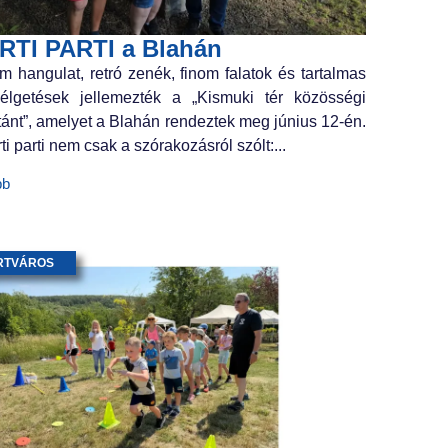
RTI PARTI a Blahán
m hangulat, retró zenék, finom falatok és tartalmas
élgetések jellemezték a „Kismuki tér közösségi
tánt”, amelyet a Blahán rendeztek meg június 12-én.
ti parti nem csak a szórakozásról szólt:...
bb
RTVÁROS