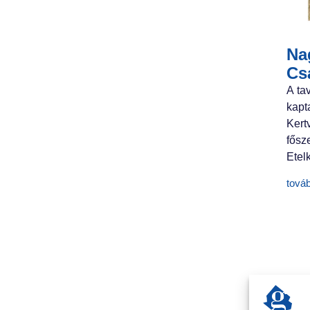
Nag
Cs
A ta
kapt
Ker
fősz
Etelk
tová