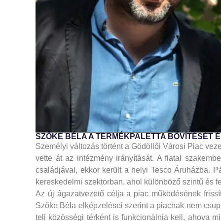
SZŐKE BÉLA A TERMÉKPALETTA BŐVÍTÉSÉT 
Személyi változás történt a Gödöllői Városi Piac ve
vette át az intézmény irányítását. A fiatal szakem
családjával, ekkor került a helyi Tesco Áruházba. P
kereskedelmi szektorban, ahol különböző szintű és fe
Az új ágazatvezető célja a piac működésének friss
Szőke Béla elképzelései szerint a piacnak nem cs
teli közösségi térként is funkcionálnia kell, ahova m