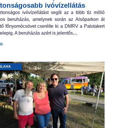
ztonságosabb ivóvízellátás
ztonságos ivóvízellátást segíti az a több tíz millió
ntos beruházás, amelynek során az Alsóparkon át
tő főnyomócsövet cserélte ki a DMRV a Palotakert
elepig. A beruházás azért is jelentős,...
bb
BLAHA