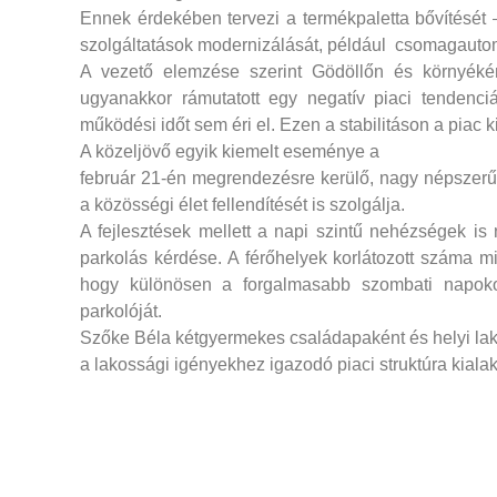
Ennek érdekében tervezi a termékpaletta bővítését 
szolgáltatások modernizálását, például csomagauto
A vezető elemzése szerint Gödöllőn és környékén
ugyanakkor rámutatott egy negatív piaci tendenci
működési időt sem éri el. Ezen a stabilitáson a piac k
A közeljövő egyik kiemelt eseménye a
február 21-én megrendezésre kerülő, nagy népszerűs
a közösségi élet fellendítését is szolgálja.
A fejlesztések mellett a napi szintű nehézségek is
parkolás kérdése. A férőhelyek korlátozott száma mi
hogy különösen a forgalmasabb szombati napok
parkolóját.
Szőke Béla kétgyermekes családapaként és helyi lako
a lakossági igényekhez igazodó piaci struktúra kialak