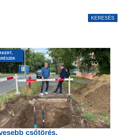
KERESÉS
AKERT
,
SRÉSZEK
vesebb csőtörés,