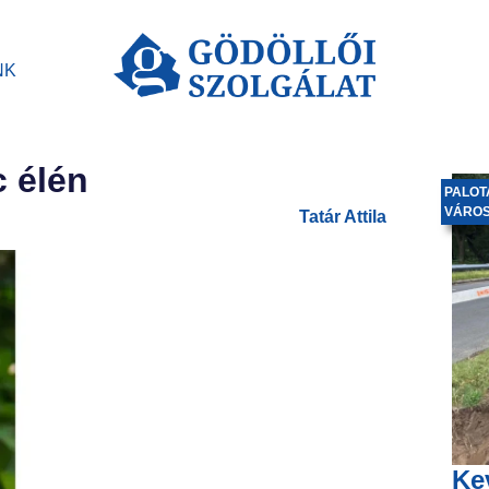
NK
 élén
PALOT
VÁRO
Tatár Attila
Ke