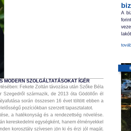
bi
A bi
fori
veze
lakót
tová
ÉS MODERN SZOLGÁLTATÁSOKAT ÍGÉR
zetésében: Fekete Zoltán távozása után Szőke Béla
ber Szegedről származik, de 2013 óta Gödöllőn él
ályafutása során összesen 16 évet töltött ebben a
lelősségű pozíciókban szerzett tapasztalatot.
ítése, a hatékonyság és a rendezettség növelése.
upán kereskedelmi egységként, hanem élményekkel
inden korosztály szívesen jön ki és érzi jól magát.