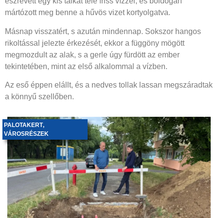
észrevett egy kis tálkát tele friss vízzel, és boldogan
mártózott meg benne a hűvös vizet kortyolgatva.
Másnap visszatért, s azután mindennap. Sokszor hangos
rikoltással jelezte érkezését, ekkor a függöny mögött
megmozdult az alak, s a gerle úgy fürdött az ember
tekintetében, mint az első alkalommal a vízben.
Az eső éppen elállt, és a nedves tollak lassan megszáradtak
a könnyű szellőben.
PALOTAKERT
,
VÁROSRÉSZEK