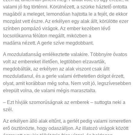
valami jó fog történni. Körülnézett, a szürke háztető ontotta
magából a meleget, lemondóan hajtotta le a fejét, de ekkor
mozgást vett észre. Az erkélyen egy alak állt, körülötte ezer
színben pompázó virágok. Az ember kezében lévő
locsolókanna félúton megállt, miközben a
madárra nézett. A gerle szíve megdobbant.
A mozdulatlanság emlékeztette valakire. Többnyire óvatos
volt az embereket illetően, legtöbben elzavarták,
megdobálták, az erkélyen az alak viszont csak állt
mozdulatlanul, és a gerle valami érthetetlen dolgot érzett,
olyat, amit korábban még soha. Nem volt jó, legszívesebben
elrepült volna, de valami mégis marasztalta.
– Ezt hívják szomorúságnak az emberek – suttogta neki a
szél.
Az erkélyen álló alak eltűnt, a gerlét pedig valami ismeretlen
erő ösztönözte, hogy odaszálljon. Az illatozó virágok között