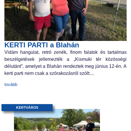
KERTI PARTI a Blahán
Vidám hangulat, retró zenék, finom falatok és tartalmas
beszélgetések jellemezték a „Kismuki tér közösségi
délutánt”, amelyet a Blahán rendeztek meg június 12-én. A
kerti parti nem csak a szórakozásról szólt:...
tovább
KERTVÁROS