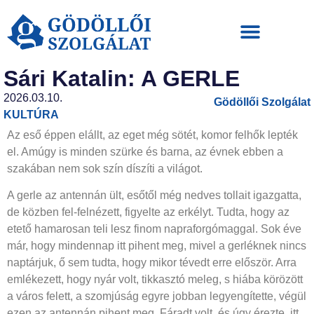
Sári Katalin: A GERLE
2026.03.10.
Gödöllői Szolgálat
KULTÚRA
Az eső éppen elállt, az eget még sötét, komor felhők lepték
el. Amúgy is minden szürke és barna, az évnek ebben a
szakában nem sok szín díszíti a világot.
A gerle az antennán ült, esőtől még nedves tollait igazgatta,
de közben fel-felnézett, figyelte az erkélyt. Tudta, hogy az
etető hamarosan teli lesz finom napraforgómaggal. Sok éve
már, hogy mindennap itt pihent meg, mivel a gerléknek nincs
naptárjuk, ő sem tudta, hogy mikor tévedt erre először. Arra
emlékezett, hogy nyár volt, tikkasztó meleg, s hiába körözött
a város felett, a szomjúság egyre jobban legyengítette, végül
ezen az antennán pihent meg. Fáradt volt, és úgy érezte, itt