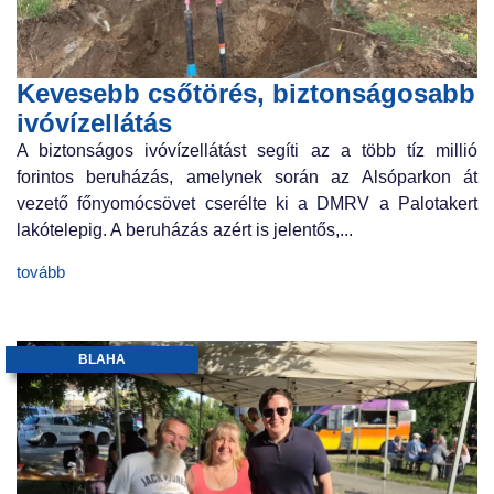
Kevesebb csőtörés, biztonságosabb
ivóvízellátás
A biztonságos ivóvízellátást segíti az a több tíz millió
forintos beruházás, amelynek során az Alsóparkon át
vezető főnyomócsövet cserélte ki a DMRV a Palotakert
lakótelepig. A beruházás azért is jelentős,...
tovább
BLAHA