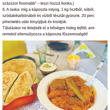
százszor finomabb” – teszi hozzá Ilonka.)
6. A laska: míg a káposzta rotyog, 1 kg lisztből, sóból,
szódabikarbónából és vízből tésztát gyúrunk. 20 perc
pihentetés után kinyújtjuk és kisütjük.
Tálaláskor ne felejtsék el a bőséges hideg tejfölt, ami
remekül ellensúlyozza a káposzta fűszerességét!