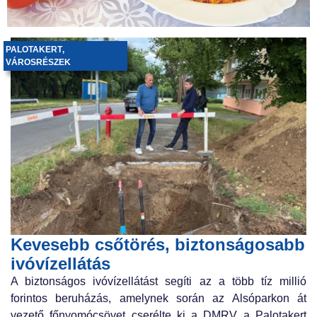
PALOTAKERT
,
VÁROSRÉSZEK
Kevesebb csőtörés, biztonságosabb
ivóvízellátás
A biztonságos ivóvízellátást segíti az a több tíz millió
forintos beruházás, amelynek során az Alsóparkon át
vezető főnyomócsövet cserélte ki a DMRV a Palotakert