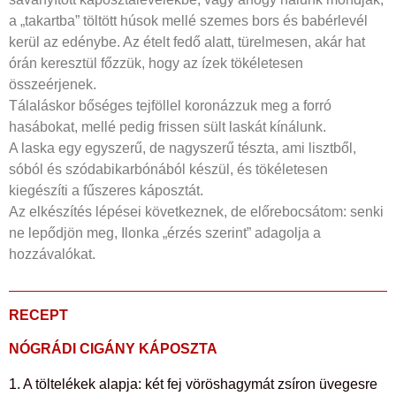
a „takartba” töltött húsok mellé szemes bors és babérlevél
kerül az edénybe. Az ételt fedő alatt, türelmesen, akár hat
órán keresztül főzzük, hogy az ízek tökéletesen
összeérjenek.
Tálaláskor bőséges tejföllel koronázzuk meg a forró
hasábokat, mellé pedig frissen sült laskát kínálunk.
A laska egy egyszerű, de nagyszerű tészta, ami lisztből,
sóból és szódabikarbónából készül, és tökéletesen
kiegészíti a fűszeres káposztát.
Az elkészítés lépései következnek, de előrebocsátom: senki
ne lepődjön meg, Ilonka „érzés szerint” adagolja a
hozzávalókat.
RECEPT
NÓGRÁDI CIGÁNY KÁPOSZTA
1. A töltelékek alapja: két fej vöröshagymát zsíron üvegesre