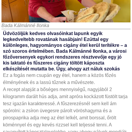
Bada Kálmánné Ilonka
Üdvözöljük kedves olvasóinkat lapunk egyik
legkedveltebb rovatának hasábjain! Ezúttal egy
különleges, hagyományos cigány étel kerül terítékre – a
szó szoros értelmében. Bada Kálmánné Ilonka, a városi
főzőversenyek egykori rendszeres résztvevője egy jó
kis laktató és fűszeres cigány töltött káposzta
elkészítését mutatta be. Úgy, ahogy azt náluk szokás
Ez a fogás nem csupán egy étel, hanem a közös főzés
élményének és a lassú tűznek a művészete.
A recept alapját a bőséges mennyiségű, nagyjából 2
kilogramm darált hús adja, amit apróra kockázott füstölt tarja
tesz igazán karakteressé. A fűszerezésnél sem kell ám
spórolni: a zsíron üvegesre párolt vöröshagyma és a
pirospaprika adja meg az étel lelkét, amit borssal, őrölt
köménnyel és egy kevés rizzsel kell teljessé tenni. A
savanyított káposztalevelekbe, vagy ahogy nálunk mondják,