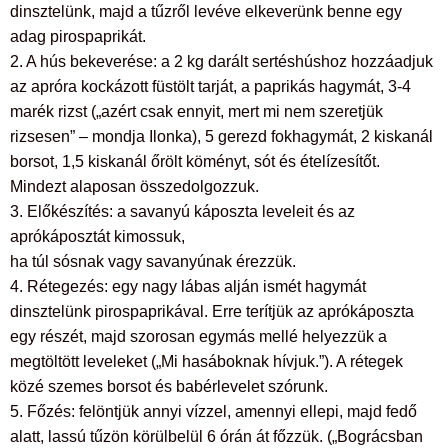
dinsztelünk, majd a tűzről levéve elkeverünk benne egy
adag pirospaprikát.
2. A hús bekeverése: a 2 kg darált sertéshúshoz hozzáadjuk
az apróra kockázott füstölt tarját, a paprikás hagymát, 3-4
marék rizst („azért csak ennyit, mert mi nem szeretjük
rizsesen” – mondja Ilonka), 5 gerezd fokhagymát, 2 kiskanál
borsot, 1,5 kiskanál őrölt köményt, sót és ételízesítőt.
Mindezt alaposan összedolgozzuk.
3. Előkészítés: a savanyú káposzta leveleit és az
aprókáposztát kimossuk,
ha túl sósnak vagy savanyúnak érezzük.
4. Rétegezés: egy nagy lábas alján ismét hagymát
dinsztelünk pirospaprikával. Erre terítjük az aprókáposzta
egy részét, majd szorosan egymás mellé helyezzük a
megtöltött leveleket („Mi hasáboknak hívjuk.”). A rétegek
közé szemes borsot és babérlevelet szórunk.
5. Főzés: felöntjük annyi vízzel, amennyi ellepi, majd fedő
alatt, lassú tűzön körülbelül 6 órán át főzzük. („Bográcsban