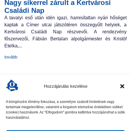
Nagy sikerrel zárult a Kertvárosi
Családi Nap
A tavalyi eső után idén igazi, hamisítatlan nyári hőséget
kaptak a Címer utcai játszótéren összegyűlt helyiek, a
Kertvárosi Családi Nap részvevői. A rendezvény
főszervezői, Fábián Bertalan alpolgármester és Kristóf
Etelka,...
tovább
Hozzájárulás kezelése
A böngészési élmény fokozása, a személyre szabott hirdetések vagy
tartalmak megjelenítése, valamint a forgalom elemzése érdekében sütiket
előző cikk
következő cikk
(cookie) használunk. Az "Elfogadom" gombra kattintva hozzájárulhat a sütik
használatához.