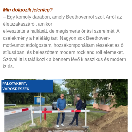
Min dolgozik jelenleg?
– Egy komoly darabon, amely Beethovenről szól. Arról az
életszakaszáról, amikor
elvesztette a hallását, de megismerte óriási szerelmét. A
cselekmény a haláláig tart. Nagyon sok Beethoven-
motívumot átdolgoztam, hozzákomponáltam részeket az ő
stílusában, és beleszőttem modern rock and roll elemeket.
Szóval itt is találkozik a bennem lévő klasszikus és modern
ízlés.
PALOTAKERT
,
VÁROSRÉSZEK