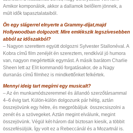
Amikor komponálok, akkor a dallamok belőlem jönnek, a
múlt idők tapasztalataiból.
Ön egy slágerrel elnyerte a Grammy-díjat,majd
Hollywoodban dolgozott. Mire emlékszik legszívesebben
abból az időszakból?
– Nagyon szerettem együtt dolgozni Sylvester Stallonéval. A
Kobra című film zenéjét én szereztem, rendkívül jó humora
van, nagyon megértettük egymást. A másik barátom Charlie
Sheen lett az Elit kommandó forgatásakor, de a Nagy
durranás című filmhez is mindkettőnket felkértek.
Mennyi ideig tart megírni egy musicalt?
– Az én munkamódszeremmel és állandó szerzőtársammal
4–6 évig tart. Külön-külön dolgozunk pár hétig, aztán
összejövünk egy hétre, és megpróbáljuk összecsiszolni a
zenét és a szövegeket. Aztán megint elválunk, megint
összejövünk. Végül két-három dal biztosan kiesik, a többit
összefésüljük. Így volt ez a Rebeccánál és a Mozartnál is.