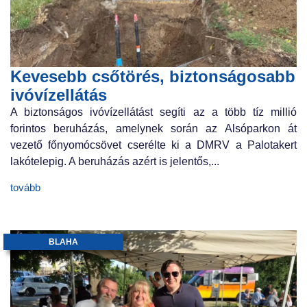
Kevesebb csőtörés, biztonságosabb
ivóvízellátás
A biztonságos ivóvízellátást segíti az a több tíz millió
forintos beruházás, amelynek során az Alsóparkon át
vezető főnyomócsövet cserélte ki a DMRV a Palotakert
lakótelepig. A beruházás azért is jelentős,...
tovább
BLAHA