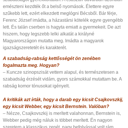
emészteni kezdték őt a belső nyomások. Élettere egyre
szűkebb lett, ezért elkezdett meglógni Bécsből. Bár férje,
Ferenc József imádta, a házastársi kötelék egyre gyengébb
lett. És talán cserben is hagyta emiatt a gyermekeit. De azt
hiszem, hogy legszebb lelki alkatát a királyné
Magyarországon mutatta meg. Imádta a magyarok
igazságszeretetét és karakterét.
A szabadság-rabság kettősségét ön zenében
fogalmazta meg. Hogyan?
– Kuncze szinopszisát vettem alapul, és természetesen a
szabadság érzését vidám, gyors számokkal mutattam be. A
rabság komor tónusokat igényelt.
A kritikák azt írták, hogy a darab egy kicsit Csajkovszkij,
egy kicsit Webber, egy kicsit Bernstein. Valóban?
– Nézze, Csajkovszkij is merített valahonnan, Bernstein is,
Webber pedig még náluk is többet merített. Én nagyon
szeretem a klasszikus zenét, nagy befolyással volt rám.