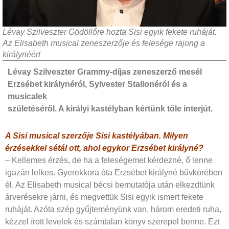
Lévay Szilveszter Gödöllőre hozta Sisi egyik fekete ruháját.
Az Elisabeth musical zeneszerzője és felesége rajong a
királynéért
Lévay Szilveszter Grammy-díjas zeneszerző mesél
Erzsébet királynéról, Sylvester Stallonéról és a
musicalek
születéséről. A királyi kastélyban kértünk tőle interjút.
A Sisi musical szerzője Sisi kastélyában. Milyen
érzésekkel sétál ott, ahol egykor Erzsébet királyné?
– Kellemes érzés, de ha a feleségemet kérdezné, ő lenne
igazán lelkes. Gyerekkora óta Erzsébet királyné bűvkörében
él. Az Elisabeth musical bécsi bemutatója után elkezdtünk
árverésekre járni, és megvettük Sisi egyik ismert fekete
ruháját. Azóta szép gyűjteményünk van, három eredeti ruha,
kézzel írott levelek és számtalan könyv szerepel benne. Ezt