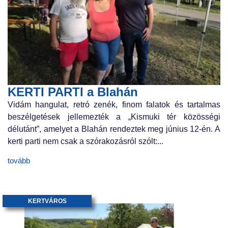
KERTI PARTI a Blahán
Vidám hangulat, retró zenék, finom falatok és tartalmas
beszélgetések jellemezték a „Kismuki tér közösségi
délutánt”, amelyet a Blahán rendeztek meg június 12-én. A
kerti parti nem csak a szórakozásról szólt:...
tovább
KERTVÁROS