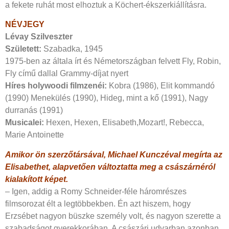
a fekete ruhát most elhoztuk a Köchert-ékszerkiállításra.
NÉVJEGY
Lévay Szilveszter
Született:
Szabadka, 1945
1975-ben az általa írt és Németországban felvett Fly, Robin,
Fly című dallal Grammy-díjat nyert
Híres holywoodi filmzenéi:
Kobra (1986), Elit kommandó
(1990) Menekülés (1990), Hideg, mint a kő (1991), Nagy
durranás (1991)
Musicalei:
Hexen, Hexen, Elisabeth,Mozart!, Rebecca,
Marie Antoinette
Amikor ön szerzőtársával, ­Michael Kunczéval megírta az
Elisabethet, alapvetően változtatta meg a császárnéról
kialakított képet.
– Igen, addig a Romy Schneider-féle háromrészes
filmsorozat élt a legtöbbekben. Én azt hiszem, hogy
Erzsébet nagyon büszke személy volt, és nagyon szerette a
szabadságot gyerekkorában. A császári udvarban azonban