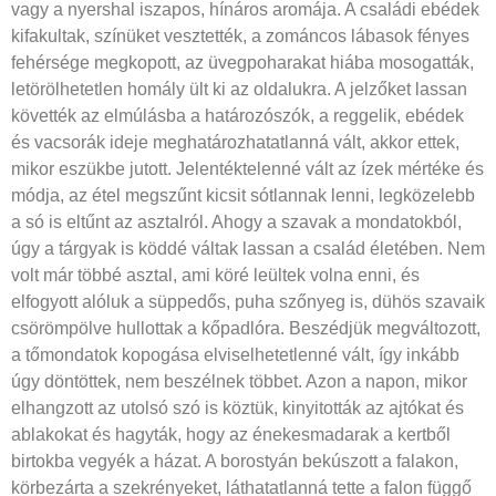
vagy a nyershal iszapos, hínáros aromája. A családi ebédek
kifakultak, színüket vesztették, a zománcos lábasok fényes
fehérsége megkopott, az üvegpoharakat hiába mosogatták,
letörölhetetlen homály ült ki az oldalukra. A jelzőket lassan
követték az elmúlásba a határozószók, a reggelik, ebédek
és vacsorák ideje meghatározhatatlanná vált, akkor ettek,
mikor eszükbe jutott. Jelentéktelenné vált az ízek mértéke és
módja, az étel megszűnt kicsit sótlannak lenni, legközelebb
a só is eltűnt az asztalról. Ahogy a szavak a mondatokból,
úgy a tárgyak is köddé váltak lassan a család életében. Nem
volt már többé asztal, ami köré leültek volna enni, és
elfogyott alóluk a süppedős, puha szőnyeg is, dühös szavaik
csörömpölve hullottak a kőpadlóra. Beszédjük megváltozott,
a tőmondatok kopogása elviselhetetlenné vált, így inkább
úgy döntöttek, nem beszélnek többet. Azon a napon, mikor
elhangzott az utolsó szó is köztük, kinyitották az ajtókat és
ablakokat és hagyták, hogy az énekesmadarak a kertből
birtokba vegyék a házat. A borostyán bekúszott a falakon,
körbezárta a szekrényeket, láthatatlanná tette a falon függő