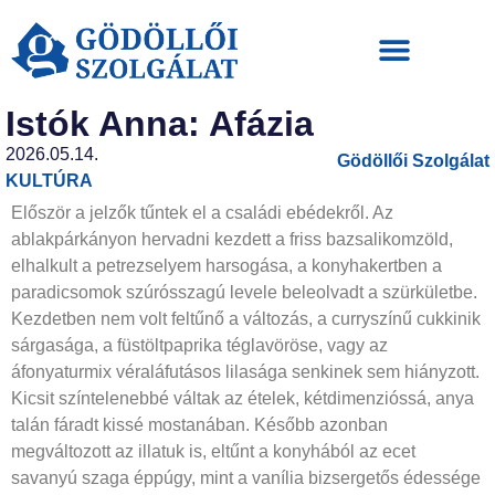
Hirdetési ajánlat
Istók Anna: Afázia
2026.05.14.
Gödöllői Szolgálat
KULTÚRA
Először a jelzők tűntek el a családi ebédekről. Az
ablakpárkányon hervadni kezdett a friss bazsalikomzöld,
elhalkult a petrezselyem harsogása, a konyhakertben a
paradicsomok szúrósszagú levele beleolvadt a szürkületbe.
Kezdetben nem volt feltűnő a változás, a curryszínű cukkinik
sárgasága, a füstöltpaprika téglavöröse, vagy az
áfonyaturmix véraláfutásos lilasága senkinek sem hiányzott.
Kicsit színtelenebbé váltak az ételek, kétdimenzióssá, anya
talán fáradt kissé mostanában. Később azonban
megváltozott az illatuk is, eltűnt a konyhából az ecet
savanyú szaga éppúgy, mint a vanília bizsergetős édessége