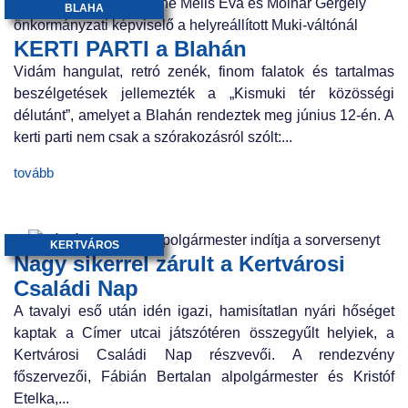
BLAHA
KERTI PARTI a Blahán
Vidám hangulat, retró zenék, finom falatok és tartalmas
beszélgetések jellemezték a „Kismuki tér közösségi
délutánt”, amelyet a Blahán rendeztek meg június 12-én. A
kerti parti nem csak a szórakozásról szólt:...
tovább
KERTVÁROS
Nagy sikerrel zárult a Kertvárosi
Családi Nap
A tavalyi eső után idén igazi, hamisítatlan nyári hőséget
kaptak a Címer utcai játszótéren összegyűlt helyiek, a
Kertvárosi Családi Nap részvevői. A rendezvény
főszervezői, Fábián Bertalan alpolgármester és Kristóf
Etelka,...