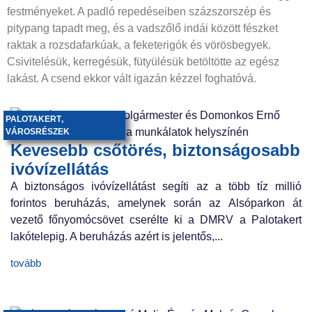
festményeket. A padló repedéseiben százszorszép és
pitypang tapadt meg, és a vadszőlő indái között fészket
raktak a rozsdafarkúak, a feketerigók és vörösbegyek.
Csivitelésük, kerregésük, fütyülésük betöltötte az egész
lakást. A csend ekkor vált igazán kézzel foghatóvá.
PALOTAKERT
,
VÁROSRÉSZEK
Kevesebb csőtörés, biztonságosabb
ivóvízellátás
A biztonságos ivóvízellátást segíti az a több tíz millió
forintos beruházás, amelynek során az Alsóparkon át
vezető főnyomócsövet cserélte ki a DMRV a Palotakert
lakótelepig. A beruházás azért is jelentős,...
tovább