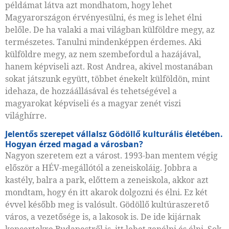
példámat látva azt mondhatom, hogy lehet
Magyarországon érvényesülni, és meg is lehet élni
belőle. De ha valaki a mai világban külföldre megy, az
természetes. Tanulni mindenképpen érdemes. Aki
külföldre megy, az nem szembefordul a hazájával,
hanem képviseli azt. Rost Andrea, akivel mostanában
sokat játszunk együtt, többet énekelt külföldön, mint
idehaza, de hozzáállásával és tehetségével a
magyarokat képviseli és a magyar zenét viszi
világhírre.
Jelentős szerepet vállalsz Gödöllő kulturális életében.
Hogyan érzed magad a városban?
Nagyon szeretem ezt a várost. 1993-ban mentem végig
először a HÉV-megállótól a zeneiskoláig. Jobbra a
kastély, balra a park, előttem a zeneiskola, akkor azt
mondtam, hogy én itt akarok dolgozni és élni. Ez két
évvel később meg is valósult. Gödöllő kultúraszerető
város, a vezetősége is, a lakosok is. De ide kijárnak