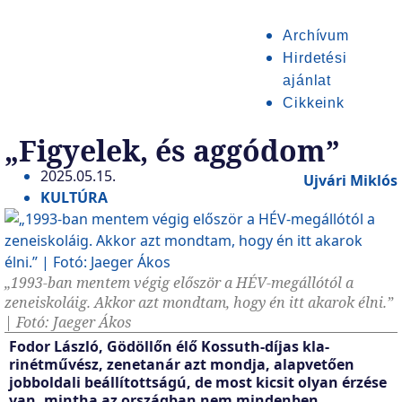
Archívum
Hirdetési
ajánlat
Cikkeink
„Figyelek, és aggódom”
2025.05.15.
Ujvári Miklós
KULTÚRA
„1993-ban mentem végig először a HÉV-megállótól a
zeneiskoláig. Akkor azt mondtam, hogy én itt akarok élni.”
| Fotó: Jaeger Ákos
Fodor László, Gödöllőn élő Kossuth-díjas kla­
rinétművész, zene­ta­­nár azt mondja, alap­­vetően
jobboldali beállítottságú, de most kicsit olyan érzé­se
van, mintha az országban nem mindenben