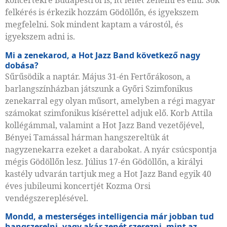
koncertekre Budapestről is, itt lehet zenélni és élni. Sok
felkérés is érkezik hozzám Gödöllőn, és igyekszem
megfelelni. Sok mindent kaptam a várostól, és
igyekszem adni is.
Mi a zenekarod, a Hot Jazz Band következő nagy
dobása?
Sűrűsödik a naptár. Május 31-én Fertőrákoson, a
barlangszínházban játszunk a Győri Szimfonikus
zenekarral egy olyan műsort, amelyben a régi magyar
számokat szimfonikus kísérettel adjuk elő. Korb Attila
kollégámmal, valamint a Hot Jazz Band vezetőjével,
Bényei Tamással hárman hangszereltük át
nagyzenekarra ezeket a darabokat. A nyár csúcspontja
mégis Gödöllőn lesz. Július 17-én Gödöllőn, a királyi
kastély udvarán tartjuk meg a Hot Jazz Band egyik 40
éves jubileu­mi koncertjét Kozma Orsi
vendégszereplésével.
Mondd, a mesterséges intelligencia már jobban tud
hangszerelni, vagy akár zenét szerezni, mint az