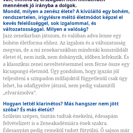
mennének jó irányba a dolgok.
Mondd, milyen a zenész élete? A kívülálló egy bohém,
rendszertelen, irigylésre méltó életmódot képzel el
kevés felelősséggel, sok izgalommal, és
változatossággal. Milyen a valóság?
Jazz-zenekarban játszom, és valóban adva lenne egy
bohém életforma ehhez. Az izgalom és a változatosság
megvan, de a mi zenekarunkban mindenki konszolidált
életet él, nem iszik, nem dohányzik, időben lefekszik. És
a klasszikus zenei neveltetésemmel sem férne össze egy
kicsapongó életmód. Úgy gondolom, hogy igazán jól
teljesíteni a színpadon műfajoktól függetlenül csak úgy
lehet, ha odafigyelve játszol, nem pedig valamitől
„elvarázsolva”.
Hogyan lettél klarinétos? Más hangszer nem jött
szóba? És más életút?
Szüleim szépen, tisztán tudtak énekelni, édesapám
felvételizett is a Zeneakadémiára ének szakra.
Édesanyám pedig remekül tudott fütyülni. Ő sajnos már