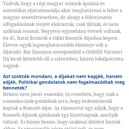
Tudtuk, hogy a régi magyar számok ápolása és
autentikus eljátszásmódja akár meghatározó is lehet a
magyar zenetörténetben, de ahogy a felterjesztés
elfogadásának tényét elolvastuk, csak ültünk, és nem
szóltunk semmit. Negyven-egynéhány évesek voltunk,
én 45, fiatal ficsúrok a többi Kossuth-díjashoz képest.
Életem egyik legmeghatározóbb élménye volt a
díjátadó. Bár bizonyos szempontból a Gödöllő Városért
Díj kicsit közelebb áll a szívemhez, hiszen lokálpatrióta
vagyok.
Azt szokták mondani, a díjakat nem kapják, hanem
adják. Politikai gondolatok nem fogalmazódtak meg
bennetek?
Nekem nem jutott eszembe, és remélem, hogy csak a
rosszakaróink gondoltak arra, hogy érdemtelenül
kaptuk a Kossuth-díjat. Az elismerést úgy adják, hogy a
Kossuth-díjasok ajánlanak egy bizottságnak, amelyik
választ. És bízom benne, hogy szakmai döntést hoztak
akkor. Az emocionális része óriási volt, és nem