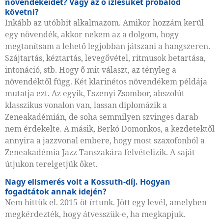
növendékeidet? Vagy az ő ízlésüket próbálod
követni?
Inkább az utóbbit alkalmazom. Amikor hozzám kerül
egy növendék, akkor nekem az a dolgom, hogy
megtanítsam a lehető legjobban játszani a hangszeren.
Szájtartás, kéztartás, levegővétel, ritmusok betartása,
intonáció, stb. Hogy ő mit választ, az tényleg a
növendéktől függ. Két klarinétos növendékem példája
mutatja ezt. Az egyik, Eszenyi Zsombor, abszolút
klasszikus vonalon van, lassan diplomázik a
Zeneakadémián, de soha semmilyen szvinges darab
nem érdekelte. A másik, Berkó Domonkos, a kezdetektől
annyira a jazzvonal embere, hogy most szaxofonból a
Zeneakadémia Jazz Tanszaká­ra felvételizik. A saját
útjukon terelgetjük őket.
Nagy elismerés volt a Kossuth-díj. Hogyan
fogadtátok annak idején?
Nem hittük el. 2015-öt írtunk. Jött egy levél, amelyben
megkérdezték, hogy átvesszük-e, ha megkapjuk.