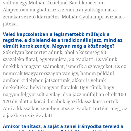
voltam egy Molnár Dixieland Band-koncerten.
Alapvetően meghatározta zenei irányultságomat a
zenekarvezető klarinétos, Molnár Gyula improvizációs
játéka.
Veled kapcsolatban a legismertebb műfajok a
ragtime, a dixieland és a tradicionális jazz, mind az
elmúlt korok zenéje. Megvan még a közönsége?
Sok olyan koncertet adunk, ahol a közönség 90
százaléka fia­tal, egyetemista, 30 év alatti. És velünk
éneklik a magyar számokat, ismerik a szövegeket. És ez
nemcsak Magyarországon van így, hanem például
amikor Erdélyben játszottunk, akkor is velünk
énekeltek a helyi magyar fia­talok. Úgy tűnik, hogy
nagyon felgyorsult a világ, és a jazz műfajban eltelt 100-
120 év alatt a korai darabok igazi klasszikussá értek.
Ami a klasszikus zenében ötszáz év alatt történt meg, az
a jazzben száz év alatt.
Amikor tanítasz, a saját a zenei irányodba tereled a