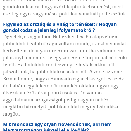
gondoltunk arra, hogy azért kaptunk elismerést, mert
esetleg egyik vagy másik politikai vonalnál jól fekszünk.
Figyeled az ország és a világ történéseit? Hogyan
gondolkodsz a jelenlegi folyamatokról?
Figyelek, és aggódom. Nehéz kérdés. Én alapvetően
jobboldali beállítottságú voltam mindig is, ezt a vonalat
kedveltem, de olyan érzésem van, mintha valami nem
jól irányba menne. De egy zenész ne törjön pálcát senki
felett. Ha baloldali rendezvényre hívtak, akkor ott
játszottunk, ha jobboldalira, akkor ott. A zene az zene.
Bízom benne, hogy a Hamvadó cigarettavéget és az Az
én babám egy fekete nőt mindkét oldalon ugyanúgy
élvezik a nézők és a politikusok is. De vannak
aggodalmaim, az igazságot pedig nagyon nehéz
meglátni bármelyik politikai oldal megnyilvánulása
mögött.
Mit mondasz egy olyan növendéknek, aki nem
Magyarországon képzeli el a jövőjét?