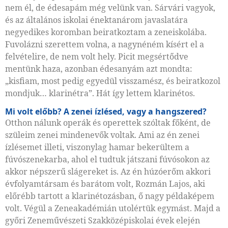
nem él, de édesapám még velünk van. Sárvári vagyok,
és az általános iskolai énektanárom javaslatára
negyedikes koromban beiratkoztam a zeneiskolába.
Fuvolázni szerettem volna, a nagynéném kísért el a
felvételire, de nem volt hely. Picit megsértődve
mentünk haza, azonban édesanyám azt mondta:
„kisfiam, most pedig egyedül visszamész, és beiratkozol
mondjuk… klarinétra”. Hát így lettem klarinétos.
Mi volt előbb? A zenei ízlésed, vagy a hangszered?
Otthon nálunk operák és operettek szóltak főként, de
szüleim zenei mindenevők voltak. Ami az én zenei
ízlésemet illeti, viszonylag hamar bekerültem a
fúvószenekarba, ahol el tudtuk játszani fúvósokon az
akkor népszerű slágereket is. Az én húzóerőm akkori
évfolyamtársam és barátom volt, Rozmán Lajos, aki
előrébb tartott a klarinétozásban, ő nagy példaképem
volt. Végül a Zeneakadémián utolértük egymást. Majd a
győri Zeneművészeti Szakközépiskolai évek elején