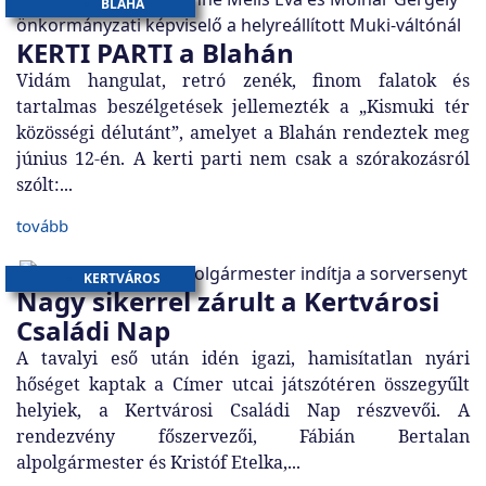
BLAHA
KERTI PARTI a Blahán
Vidám hangulat, retró zenék, finom falatok és
tartalmas beszélgetések jellemezték a „Kismuki tér
közösségi délutánt”, amelyet a Blahán rendeztek meg
június 12-én. A kerti parti nem csak a szórakozásról
szólt:...
tovább
KERTVÁROS
Nagy sikerrel zárult a Kertvárosi
Családi Nap
A tavalyi eső után idén igazi, hamisítatlan nyári
hőséget kaptak a Címer utcai játszótéren összegyűlt
helyiek, a Kertvárosi Családi Nap részvevői. A
rendezvény főszervezői, Fábián Bertalan
alpolgármester és Kristóf Etelka,...