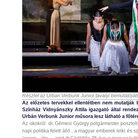
Részlet az Urban Verbunk Junior tavalyi bemutatójáb
Az előzetes tervekkel ellentétben nem mutatják
Színház Vidnyánszky Attila igazgató által rende
Urbán Verbunk Junior műsora lesz látható a főtér
Az okokról dr. Gémesi György polgármester poszto
napi politika felett álló , a magyar emberek lelki é