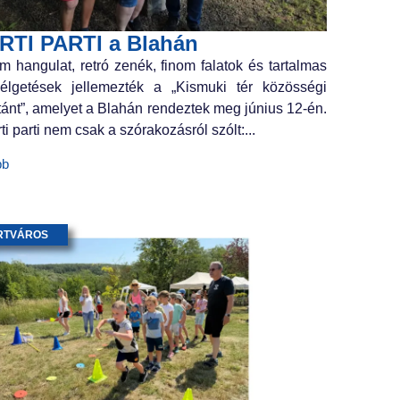
RTI PARTI a Blahán
m hangulat, retró zenék, finom falatok és tartalmas
élgetések jellemezték a „Kismuki tér közösségi
tánt”, amelyet a Blahán rendeztek meg június 12-én.
ti parti nem csak a szórakozásról szólt:...
bb
RTVÁROS