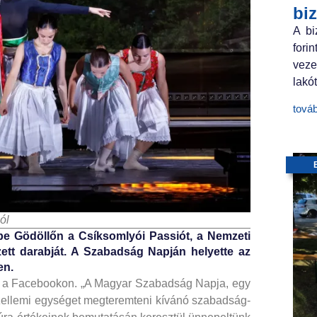
bi
A bi
fori
veze
lakót
tová
ól
 be Gödöllőn a Csíksomlyói Passiót, a Nemzeti
zett darabját. A Szabadság Napján helyette az
en.
lt a Facebookon. „A Magyar Szabadság Napja, egy
s szellemi egységet megteremteni kívánó szabadság-