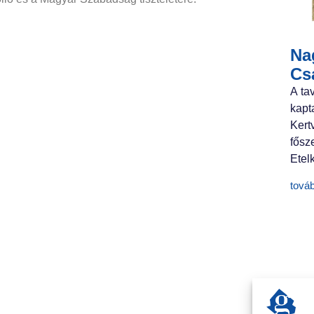
Nag
Cs
A ta
kapt
Ker
fősz
Etelk
tová