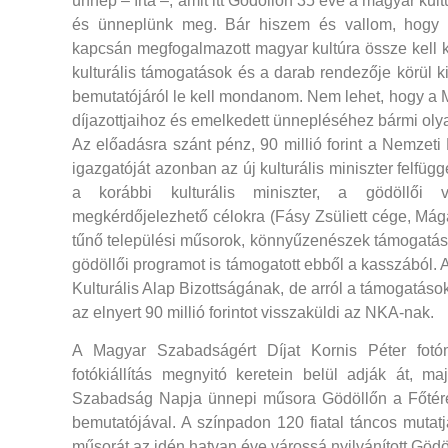
ünnep – írta –, amit itt Gödöllőn 35 éve a magyar ku
és ünneplünk meg. Bár hiszem és vallom, hogy a
kapcsán megfogalmazott magyar kultúra össze kell
kulturális támogatások és a darab rendezője körül k
bemutatójáról le kell mondanom. Nem lehet, hogy a
díjazottjaihoz és emelkedett ünnepléséhez bármi ol
Az előadásra szánt pénz, 90 millió forint a Nemzeti
igazgatóját azonban az új kulturális miniszter felfügg
a korábbi kulturális miniszter, a gödöllői vál
megkérdőjelezhető célokra (Fásy Zsüliett cége, M
tűnő települési műsorok, könnyűzenészek támogatása) 
gödöllői programot is támogatott ebből a kasszából. Am
Kulturális Alap Bizottságának, de arról a támogatáso
az elnyert 90 millió forintot visszaküldi az NKA-nak.
A Magyar Szabadságért Díjat Kornis Péter fot
fotókiállítás megnyitó keretein belül adják át,
Szabadság Napja ünnepi műsora Gödöllőn a Főtére
bemutatójával. A színpadon 120 fiatal táncos mutat
műsorát az idén hatvan éve várossá nyilvánított Gödö