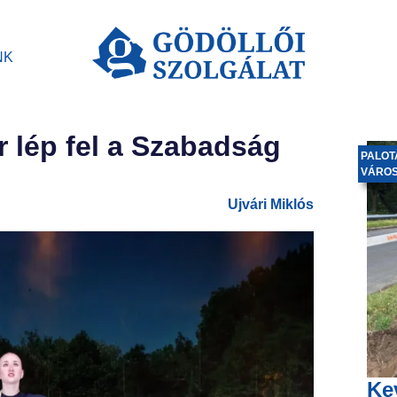
NK
 lép fel a Szabadság
PALOT
VÁRO
Ujvári Miklós
Ke