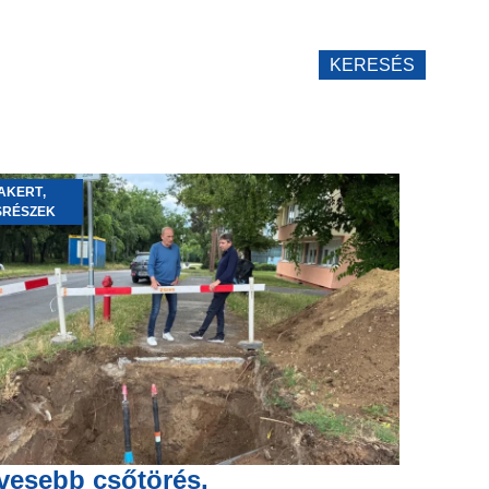
KERESÉS
AKERT
,
SRÉSZEK
vesebb csőtörés,