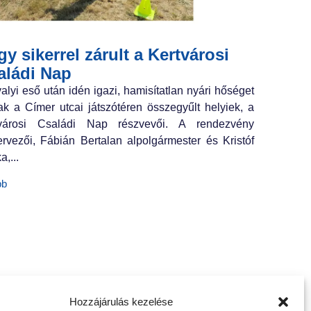
y sikerrel zárult a Kertvárosi
aládi Nap
valyi eső után idén igazi, hamisítatlan nyári hőséget
ak a Címer utcai játszótéren összegyűlt helyiek, a
tvárosi Családi Nap részvevői. A rendezvény
ervezői, Fábián Bertalan alpolgármester és Kristóf
a,...
bb
Hozzájárulás kezelése