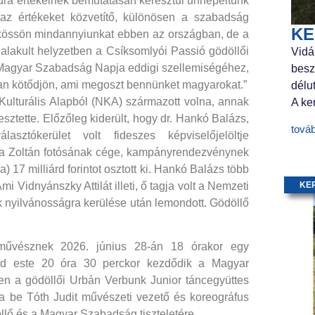
ltúra értékeinek bemutatásán keresztül ünnepeltünk
z értékeket közvetítő, különösen a szabadság
KE
 kössön mindannyiunkat ebben az országban, de a
ialakult helyzetben a Csíksomlyói Passió gödöllői
Vidá
 Magyar Szabadság Napja eddigi szellemiségéhez,
besz
yan kötődjön, ami megoszt bennünket magyarokat.”
délu
 Kulturális Alapból (NKA) származott volna, annak
A ker
esztette. Előzőleg kiderült, hogy dr. Hankó Balázs,
tová
asztókerület volt fideszes képviselőjelöltje
ága Zoltán fotósának cége, kampányrendezvénynek
17 milliárd forintot osztott ki. Hankó Balázs több
i Vidnyánszky Attilát illeti, ő tagja volt a Nemzeti
KE
k nyilvánosságra kerülése után lemondott. Gödöllő
óművésznek 2026. június 28-án 18 órakor egy
 majd este 20 óra 30 perckor kezdődik a Magyar
n a gödöllői Urbán Verbunk Junior táncegyüttes
ja be Tóth Judit művészeti vezető és koreográfus
llő és a Magyar Szabadság tiszteletére.