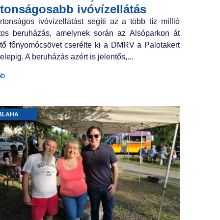
ztonságosabb ivóvízellátás
ztonságos ivóvízellátást segíti az a több tíz millió
ntos beruházás, amelynek során az Alsóparkon át
tő főnyomócsövet cserélte ki a DMRV a Palotakert
elepig. A beruházás azért is jelentős,...
bb
BLAHA