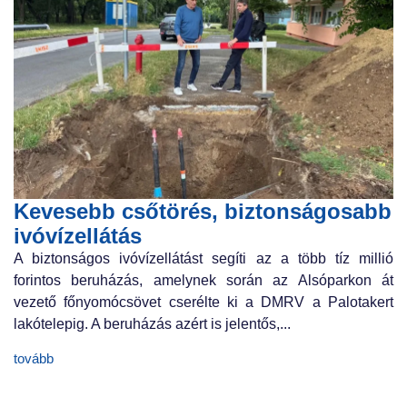
Kevesebb csőtörés, biztonságosabb
ivóvízellátás
A biztonságos ivóvízellátást segíti az a több tíz millió
forintos beruházás, amelynek során az Alsóparkon át
vezető főnyomócsövet cserélte ki a DMRV a Palotakert
lakótelepig. A beruházás azért is jelentős,...
tovább