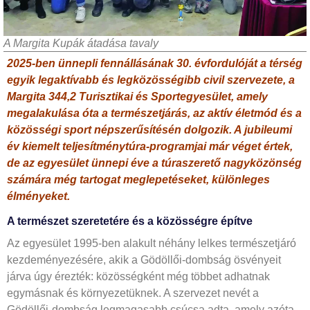
A Margita Kupák átadása tavaly
2025-ben ünnepli fennállásának 30. évfordulóját a térség
egyik legaktívabb és legközösségibb civil szervezete, a
Margita 344,2 Turisztikai és Sportegyesület, amely
megalakulása óta a természetjárás, az aktív életmód és a
közösségi sport népszerűsítésén dolgozik. A jubileumi
év kiemelt teljesítménytúra-programjai már véget értek,
de az egyesület ünnepi éve a túraszerető nagyközönség
számára még tartogat meglepetéseket, különleges
élményeket.
A természet szeretetére és a közösségre építve
Az egyesület 1995-ben alakult néhány lelkes természetjáró
kezdeményezésére, akik a Gödöllői-dombság ösvényeit
járva úgy érezték: közösségként még többet adhatnak
egymásnak és környezetüknek. A szervezet nevét a
Gödöllői-dombság legmagasabb csúcsa adta, amely azóta