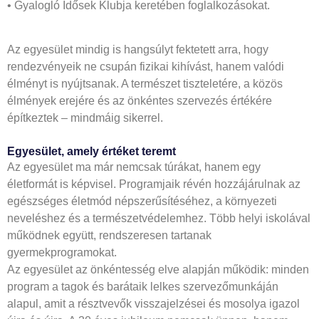
• Gyalogló Idősek Klubja keretében foglalkozásokat.
Az egyesület mindig is hangsúlyt fektetett arra, hogy
rendezvényeik ne csupán fizikai kihívást, hanem valódi
élményt is nyújtsanak. A természet tiszteletére, a közös
élmények erejére és az önkéntes szervezés értékére
építkeztek – mindmáig sikerrel.
Egyesület, amely értéket teremt
Az egyesület ma már nemcsak túrákat, hanem egy
életformát is képvisel. Programjaik révén hozzájárulnak az
egészséges életmód népszerűsítéséhez, a környezeti
neveléshez és a természetvédelemhez. Több helyi iskolával
működnek együtt, rendszeresen tartanak
gyermekprogramokat.
Az egyesület az önkéntesség elve alapján működik: minden
program a tagok és barátaik lelkes szervezőmunkáján
alapul, amit a résztvevők visszajelzései és mosolya igazol