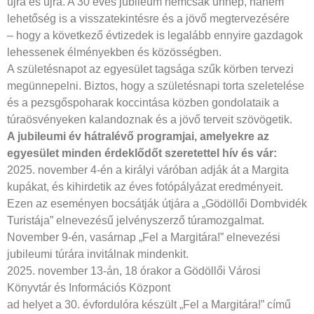
újra és újra. A 30 éves jubileum nemcsak ünnep, hanem
lehetőség is a visszatekintésre és a jövő megtervezésére
– hogy a következő évtizedek is legalább ennyire gazdagok
lehessenek élményekben és közösségben.
A születésnapot az egyesület tagsága szűk körben tervezi
megünnepelni. Biztos, hogy a születésnapi torta szeletelése
és a pezsgőspoharak koccintása közben gondolataik a
túraösvényeken kalandoznak és a jövő terveit szövögetik.
A jubileumi év hátralévő programjai, amelyekre az
egyesület minden érdeklődőt szeretettel hív és vár:
2025. november 4-én a királyi váróban adják át a Margita
kupákat, és kihirdetik az éves fotópályázat eredményeit.
Ezen az eseményen bocsátják útjára a „Gödöllői Dombvidék
Turistája” elnevezésű jelvényszerző túramozgalmat.
November 9-én, vasárnap „Fel a Margitára!” elnevezési
jubileumi túrára invitálnak mindenkit.
2025. november 13-án, 18 órakor a Gödöllői Városi
Könyvtár és Információs Központ
ad helyet a 30. évfordulóra készült „Fel a Margitára!” című