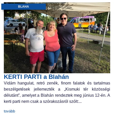
BLAHA
KERTI PARTI a Blahán
Vidám hangulat, retró zenék, finom falatok és tartalmas
beszélgetések jellemezték a „Kismuki tér közösségi
délutánt”, amelyet a Blahán rendeztek meg június 12-én. A
kerti parti nem csak a szórakozásról szólt:...
tovább