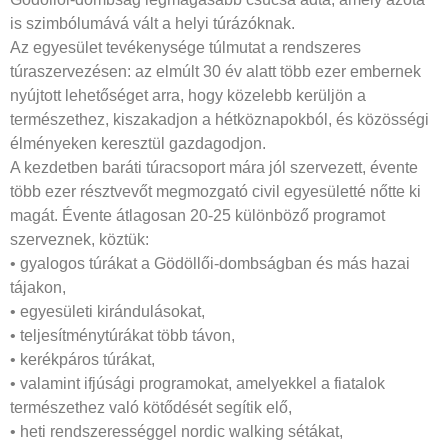
is szimbólumává vált a helyi túrázóknak.
Az egyesület tevékenysége túlmutat a rendszeres
túraszervezésen: az elmúlt 30 év alatt több ezer embernek
nyújtott lehetőséget arra, hogy közelebb kerüljön a
természethez, kiszakadjon a hétköznapokból, és közösségi
élményeken keresztül gazdagodjon.
A kezdetben baráti túracsoport mára jól szervezett, évente
több ezer résztvevőt megmozgató civil egyesületté nőtte ki
magát. Évente átlagosan 20-25 különböző programot
szerveznek, köztük:
• gyalogos túrákat a Gödöllői-dombságban és más hazai
tájakon,
• egyesületi kirándulásokat,
• teljesítménytúrákat több távon,
• kerékpáros túrákat,
• valamint ifjúsági programokat, amelyekkel a fiatalok
természethez való kötődését segítik elő,
• heti rendszerességgel nordic walking sétákat,