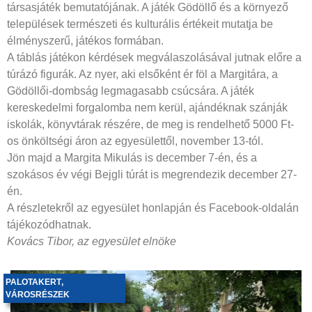
társasjáték bemutatójának. A játék Gödöllő és a környező
települések természeti és kulturális értékeit mutatja be
élményszerű, játékos formában.
A táblás játékon kérdések megválaszolásával jutnak előre a
túrázó figurák. Az nyer, aki elsőként ér föl a Margitára, a
Gödöllői-dombság legmagasabb csúcsára. A játék
kereskedelmi forgalomba nem kerül, ajándéknak szánják
iskolák, könyvtárak részére, de meg is rendelhető 5000 Ft-
os önköltségi áron az egyesülettől, november 13-tól.
Jön majd a Margita Mikulás is december 7-én, és a
szokásos év végi Bejgli túrát is megrendezik december 27-
én.
A részletekről az egyesület honlapján és Facebook-oldalán
tájékozódhatnak.
Kovács Tibor, az egyesület elnöke
PALOTAKERT
,
VÁROSRÉSZEK