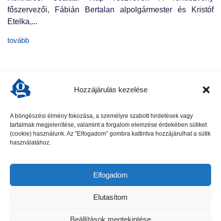
főszervezői, Fábián Bertalan alpolgármester és Kristóf
Etelka,...
tovább
Hozzájárulás kezelése
A böngészési élmény fokozása, a személyre szabott hirdetések vagy
tartalmak megjelenítése, valamint a forgalom elemzése érdekében sütiket
előző cikk
következő cikk
(cookie) használunk. Az "Elfogadom" gombra kattintva hozzájárulhat a sütik
használatához.
Elfogadom
Elutasítom
Beállítások megtekintése