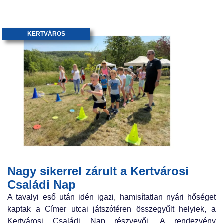
KERTVÁROS
Nagy sikerrel zárult a Kertvárosi
Családi Nap
A tavalyi eső után idén igazi, hamisítatlan nyári hőséget
kaptak a Címer utcai játszótéren összegyűlt helyiek, a
Kertvárosi Családi Nap részvevői. A rendezvény