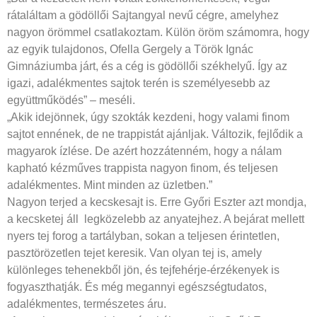
rátaláltam a gödöllői Sajtangyal nevű cégre, amelyhez
nagyon örömmel csatlakoztam. Külön öröm számomra, hogy
az egyik tulajdonos, Ofella Gergely a Török Ignác
Gimnáziumba járt, és a cég is gödöllői székhelyű. Így az
igazi, adalékmentes sajtok terén is személyesebb az
együttműködés” – meséli.
„Akik idejönnek, úgy szokták kezdeni, hogy valami finom
sajtot ennének, de ne trappistát ajánljak. Változik, fejlődik a
magyarok ízlése. De azért hozzátenném, hogy a nálam
kapható kézműves trappista nagyon finom, és teljesen
adalékmentes. Mint minden az üzletben.”
Nagyon terjed a kecskesajt is. Erre Győri Eszter azt mondja,
a kecsketej áll legközelebb az anyatejhez. A bejárat mellett
nyers tej forog a tartályban, sokan a teljesen érintetlen,
pasztörözetlen tejet keresik. Van olyan tej is, amely
különleges tehenekből jön, és tejfehérje-érzékenyek is
fogyaszthatják. És még megannyi egészségtudatos,
adalékmentes, természetes áru.