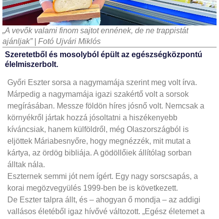
„A vevők valami finom sajtot ennének, de ne trappistát
ajánljak” | Fotó Ujvári Miklós
Szeretetből és mosolyból épült az egészségközpontú
élelmiszerbolt.
Győri Eszter sorsa a nagymamája szerint meg volt írva.
Márpedig a nagymamája igazi szakértő volt a sorsok
megírásában. Messze földön híres jósnő volt. Nemcsak a
környékről jártak hozzá jósoltatni a hiszékenyebb
kíváncsiak, hanem külföldről, még Olaszországból is
eljöttek Máriabesnyőre, hogy megnézzék, mit mutat a
kártya, az ördög bibliája. A gödöllőiek állítólag sorban
álltak nála.
Eszternek semmi jót nem ígért. Egy nagy sorscsapás, a
korai megözvegyülés 1999-ben be is következett.
De Eszter talpra állt, és – ahogyan ő mondja – az addigi
vallásos életéből igaz hívővé változott. „Egész életemet a