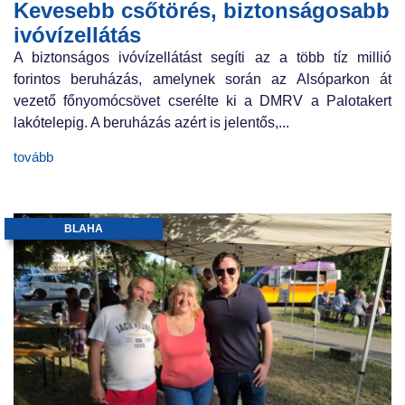
Kevesebb csőtörés, biztonságosabb
ivóvízellátás
A biztonságos ivóvízellátást segíti az a több tíz millió
forintos beruházás, amelynek során az Alsóparkon át
vezető főnyomócsövet cserélte ki a DMRV a Palotakert
lakótelepig. A beruházás azért is jelentős,...
tovább
BLAHA