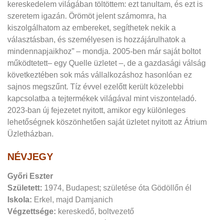
kereskedelem világában töltöttem: ezt tanultam, és ezt is
szeretem igazán. Örömöt jelent számomra, ha
kiszolgálhatom az embereket, segíthetek nekik a
választásban, és személyesen is hozzájárulhatok a
mindennapjaikhoz” – mondja. 2005-ben már saját boltot
működtetett– egy Quelle üzletet –, de a gazdasági válság
következtében sok más vállalkozáshoz hasonlóan ez
sajnos megszűnt. Tíz évvel ezelőtt került közelebbi
kapcsolatba a tejtermékek világával mint viszonteladó.
2023-ban új fejezetet nyitott, amikor egy különleges
lehetőségnek köszönhetően saját üzletet nyitott az Átrium
Üzletházban.
NÉVJEGY
Győri Eszter
Született:
1974, Budapest;
születése óta Gödöllőn él
Iskola:
Erkel, majd Damjanich
Végzettsége:
kereskedő, boltvezető