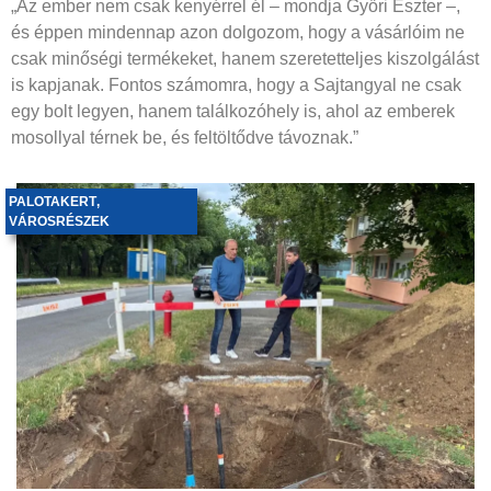
„Az ember nem csak kenyérrel él – mondja Győri Eszter –,
és éppen mindennap azon dolgozom, hogy a vásárlóim ne
csak minőségi termékeket, hanem szeretetteljes kiszolgálást
is kapjanak. Fontos számomra, hogy a Sajtangyal ne csak
egy bolt legyen, hanem találkozóhely is, ahol az emberek
mosollyal térnek be, és feltöltődve távoznak.”
PALOTAKERT
,
VÁROSRÉSZEK