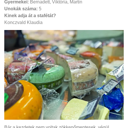
Gyermekei:
Bernadett,
Viktória, Martin
Unokák száma:
5
Kinek adja át a stafétát?
Konczvald Klaudia
„Bár a kezdetek nem voltak zökkenőmentesek, végül