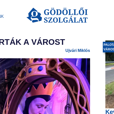
NK
JÁRTÁK A VÁROST
PALOT
VÁRO
Ujvári Miklós
Ke