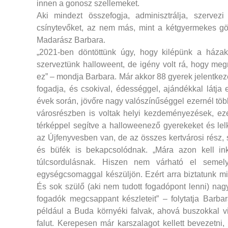
innen a gonosz szellemeket.
Aki mindezt összefogja, adminisztrálja, szerve
csínytevőket, az nem más, mint a kétgyermekes gö
Madarász Barbara.
„2021-ben döntöttünk úgy, hogy kilépünk a házak 
szerveztünk halloweent, de igény volt rá, hogy me
ez” – mondja Barbara. Már akkor 88 gyerek jelentkezet
fogadja, és csokival, édességgel, ajándékkal látja
évek során, jövőre nagy valószínűséggel ezernél töb
városrészben is voltak helyi kezdeményezések, ez
térképpel segítve a halloweenező gyerekeket és le
az Újfenyvesben van, de az összes kertvárosi rész, s
és büfék is bekapcsolódnak. „Mára azon kell i
túlcsordulásnak. Hiszen nem várható el semel
egységcsomaggal készüljön. Ezért arra biztatunk mi
És sok szülő (aki nem tudott fogadópont lenni) nag
fogadók megcsappant készleteit” – folytatja Barb
például a Buda környéki falvak, ahová buszokkal vi
falut. Kerepesen már karszalagot kellett bevezetni