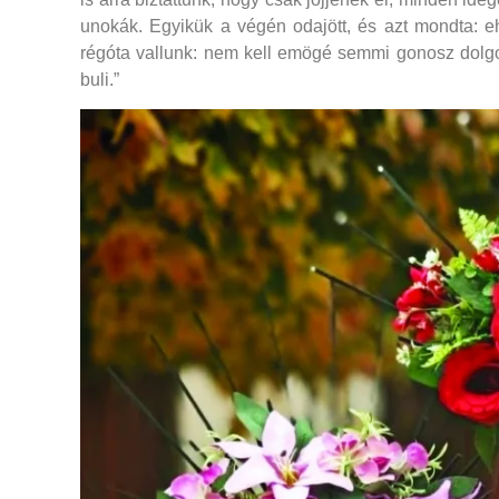
unokák. Egyikük a végén odajött, és azt mondta: eh
régóta vallunk: nem kell emögé semmi gonosz dolg
buli.”