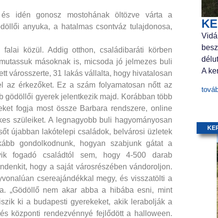
zi és idén gonosz mostohának öltözve várta a
KE
döllői anyuka, a hatalmas csontváz tulajdonosa,
Vidá
besz
falai közül. Addig otthon, családibaráti körben
délu
gmutassuk másoknak is, micsoda jó jelmezes buli
A ker
t városszerte, 31 lakás vállalta, hogy hivatalosan
 el az érkezőket. Ez a szám folyamatosan nőtt az
tová
b gödöllői gyerek jelentkezik majd. Korábban több
eket fogja most össze Barbara rendszere, online
lkes szüleiket. A legnagyobb buli hagyományosan
KE
őt újabban lakótelepi családok, belvárosi üzletek
nkább gondolkodnunk, hogyan szabjunk gátat a
yik fogadó családtól sem, hogy 4-500 darab
ndenkit, hogy a saját városrészében vándoroljon.
yvonalúan csereajándékkal megy, és visszatölti a
ara. „Gödöllő nem akar abba a hibába esni, mint
szik ki a budapesti gyerekeket, akik lerabolják a
, és központi rendezvénnyé fejlődött a halloween.