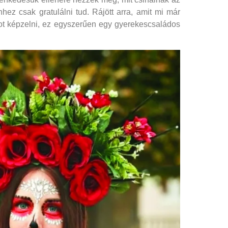
hez csak gratulálni tud. Rájött arra, amit mi már
ot képzelni, ez egyszerűen egy gyerekescsaládos