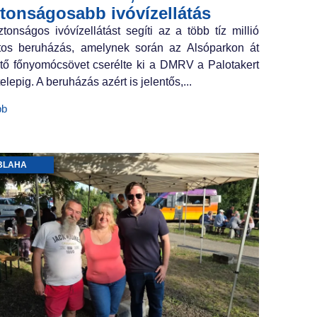
ztonságosabb ivóvízellátás
ztonságos ivóvízellátást segíti az a több tíz millió
ntos beruházás, amelynek során az Alsóparkon át
tő főnyomócsövet cserélte ki a DMRV a Palotakert
elepig. A beruházás azért is jelentős,...
bb
BLAHA