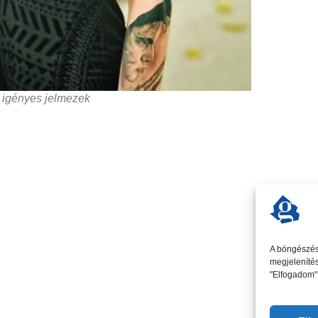
 igényes jelmezek
A böngészési
megjelenítés
"Elfogadom" 