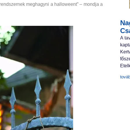
il rendszernek meghagyni a halloweent” – mondja a
Nag
Cs
A ta
kapt
Ker
fősz
Etelk
tová