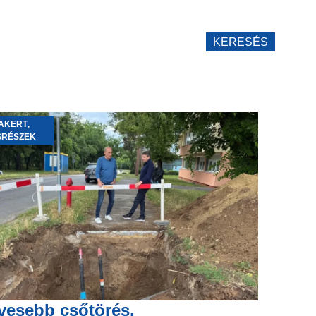
KERESÉS
AKERT
,
SRÉSZEK
vesebb csőtörés,