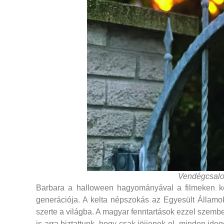
Vendégcsalo
Barbara a halloween hagyományával a filmeken ker
generációja. A kelta népszokás az Egyesült Államok
szerte a világba. A magyar fenntartások ezzel szemb
is arra biztattunk, hogy csak jöjjenek el, minden id