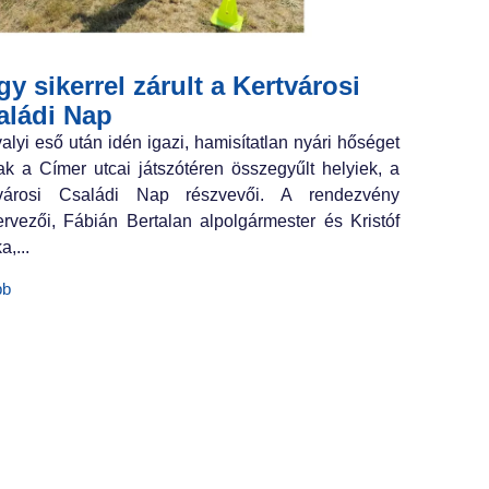
y sikerrel zárult a Kertvárosi
aládi Nap
valyi eső után idén igazi, hamisítatlan nyári hőséget
ak a Címer utcai játszótéren összegyűlt helyiek, a
tvárosi Családi Nap részvevői. A rendezvény
ervezői, Fábián Bertalan alpolgármester és Kristóf
a,...
bb