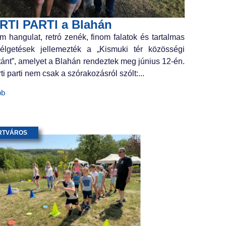
RTI PARTI a Blahán
m hangulat, retró zenék, finom falatok és tartalmas
élgetések jellemezték a „Kismuki tér közösségi
tánt”, amelyet a Blahán rendeztek meg június 12-én.
ti parti nem csak a szórakozásról szólt:...
bb
RTVÁROS