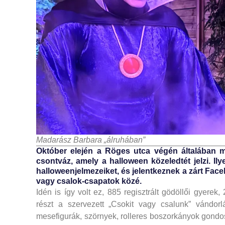
Madarász Barbara „álruhában”
Október elején a Röges utca végén általában 
csontváz, amely a halloween közeledtét jelzi. Il
halloweenjelmezeiket, és jelentkeznek a zárt Fa
vagy csalok-csapatok közé.
Idén is így volt ez, 885 regisztrált gödöllői gyerek
részt a szervezett „Csokit vagy csalunk” vándor
mesefigurák, szörnyek, rolleres boszorkányok gondos