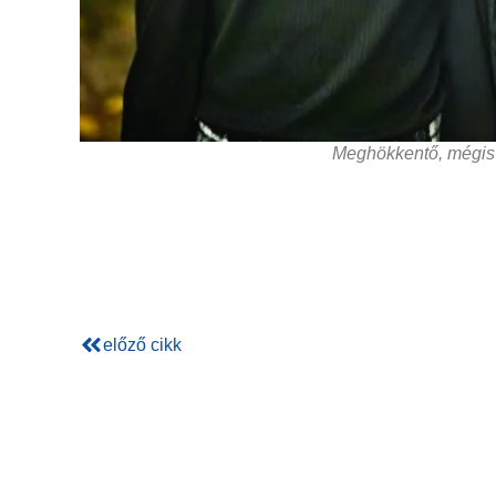
Meghökkentő, mégis
előző cikk