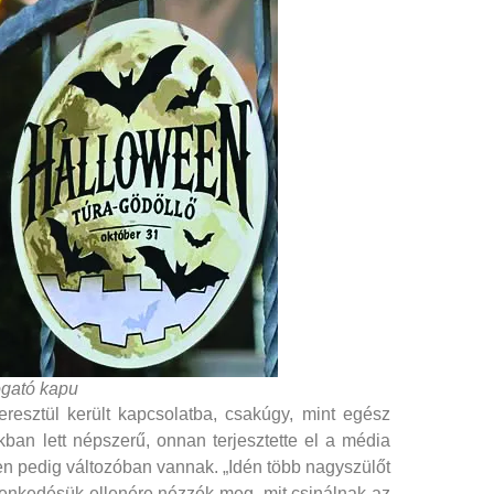
gató kapu
esztül került kapcsolatba, csakúgy, mint egész
ban lett népszerű, onnan terjesztette el a média
en pedig változóban vannak. „Idén több nagyszülőt
egenkedésük ellenére nézzék meg, mit csinálnak az