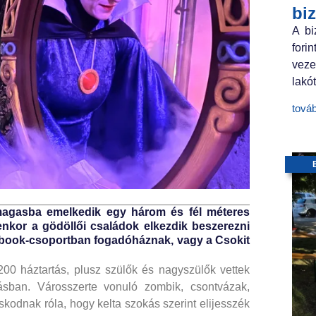
bi
A bi
fori
veze
lakót
tová
magasba emelkedik egy három és fél méteres
yenkor a gödöllői családok elkezdik beszerezni
cebook-csoportban fogadóháznak, vagy a Csokit
, 200 háztartás, plusz szülők és nagyszülők vettek
lásban. Városszerte vonuló zombik, csontvázak,
kodnak róla, hogy kelta szokás szerint elijesszék