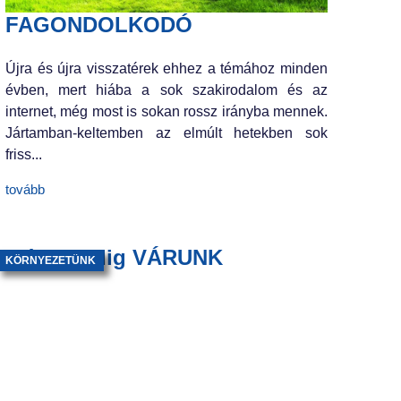
FAGONDOLKODÓ
Újra és újra visszatérek ehhez a témához minden
évben, mert hiába a sok szakirodalom és az
internet, még most is sokan rossz irányba mennek.
Jártamban-keltemben az elmúlt hetekben sok
friss...
tovább
Még mindig VÁRUNK
KÖRNYEZETÜNK