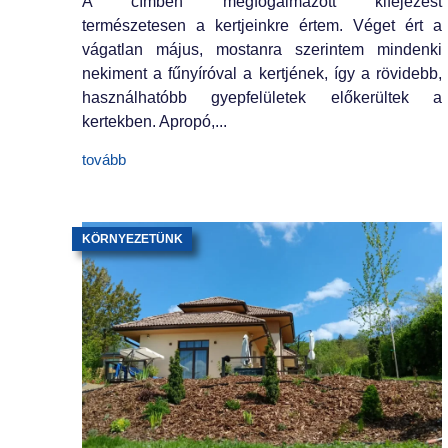
A címben megfogalmazott kifejezést
természetesen a kertjeinkre értem. Véget ért a
vágatlan május, mostanra szerintem mindenki
nekiment a fűnyíróval a kertjének, így a rövidebb,
használhatóbb gyepfelületek előkerültek a
kertekben. Apropó,...
tovább
KÖRNYEZETÜNK