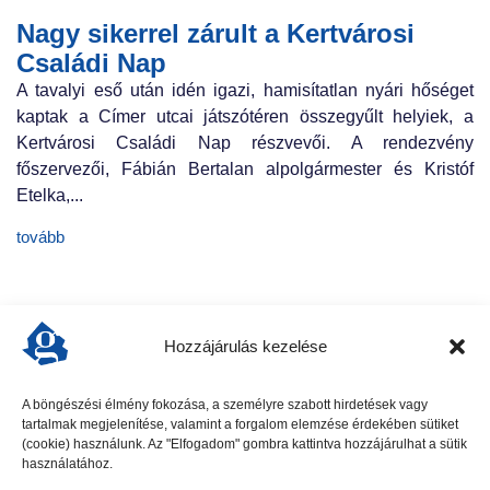
Nagy sikerrel zárult a Kertvárosi
Családi Nap
A tavalyi eső után idén igazi, hamisítatlan nyári hőséget
kaptak a Címer utcai játszótéren összegyűlt helyiek, a
Kertvárosi Családi Nap részvevői. A rendezvény
főszervezői, Fábián Bertalan alpolgármester és Kristóf
Etelka,...
tovább
Hozzájárulás kezelése
A böngészési élmény fokozása, a személyre szabott hirdetések vagy
tartalmak megjelenítése, valamint a forgalom elemzése érdekében sütiket
előző cikk
következő cikk
(cookie) használunk. Az "Elfogadom" gombra kattintva hozzájárulhat a sütik
használatához.