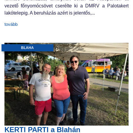
vezető főnyomócsövet cserélte ki a DMRV a Palotakert
lakótelepig. A beruházás azért is jelentős,...
tovább
BLAHA
KERTI PARTI a Blahán