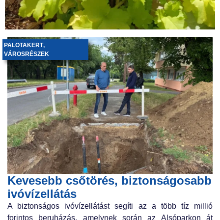
PALOTAKERT
,
VÁROSRÉSZEK
Kevesebb csőtörés, biztonságosabb
ivóvízellátás
A biztonságos ivóvízellátást segíti az a több tíz millió
forintos beruházás, amelynek során az Alsóparkon át