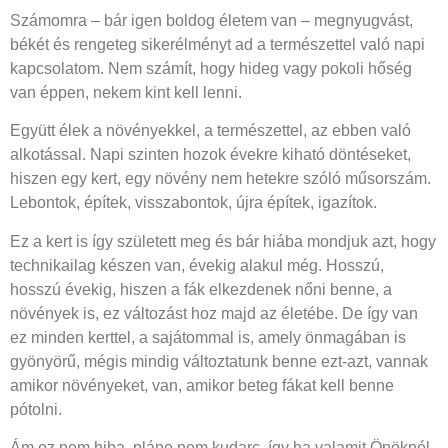
Számomra – bár igen boldog életem van – megnyugvást,
békét és rengeteg sikerélményt ad a természettel való napi
kapcsolatom. Nem számít, hogy hideg vagy pokoli hőség
van éppen, nekem kint kell lenni.
Együtt élek a növényekkel, a természettel, az ebben való
alkotással. Napi szinten hozok évekre kiható döntéseket,
hiszen egy kert, egy növény nem hetekre szóló műsorszám.
Lebontok, építek, visszabontok, újra építek, igazítok.
Ez a kert is így született meg és bár hiába mondjuk azt, hogy
technikailag készen van, évekig alakul még. Hosszú,
hosszú évekig, hiszen a fák elkezdenek nőni benne, a
növények is, ez változást hoz majd az életébe. De így van
ez minden kerttel, a sajátommal is, amely önmagában is
gyönyörű, mégis mindig változtatunk benne ezt-azt, vannak
amikor növényeket, van, amikor beteg fákat kell benne
pótolni.
Ám ez nem hiba, pláne nem kudarc, így ha valamit Önöknél