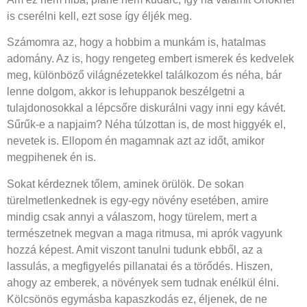
is cserélni kell, ezt sose így éljék meg.
Számomra az, hogy a hobbim a munkám is, hatalmas
adomány. Az is, hogy rengeteg embert ismerek és kedvelek
meg, különböző világnézetekkel találkozom és néha, bár
lenne dolgom, akkor is lehuppanok beszélgetni a
tulajdonosokkal a lépcsőre diskurálni vagy inni egy kávét.
Sűrűk-e a napjaim? Néha túlzottan is, de most higgyék el,
nevetek is. Ellopom én magamnak azt az időt, amikor
megpihenek én is.
Sokat kérdeznek tőlem, aminek örülök. De sokan
türelmetlenkednek is egy-egy növény esetében, amire
mindig csak annyi a válaszom, hogy türelem, mert a
természetnek megvan a maga ritmusa, mi aprók vagyunk
hozzá képest. Amit viszont tanulni tudunk ebből, az a
lassulás, a megfigyelés pillanatai és a törődés. Hiszen,
ahogy az emberek, a növények sem tudnak enélkül élni.
Kölcsönös egymásba kapaszkodás ez, éljenek, de ne