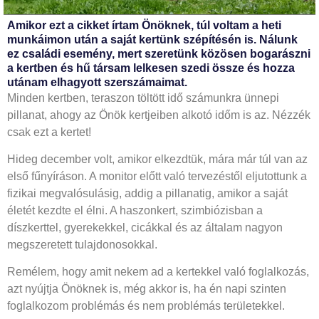
Amikor ezt a cikket írtam Önöknek, túl voltam a heti
munkáimon után a saját kertünk szépítésén is. Nálunk
ez családi esemény, mert szeretünk közösen bogarászni
a kertben és hű társam lelkesen szedi össze és hozza
utánam elhagyott szerszámaimat.
Minden kertben, teraszon töltött idő számunkra ünnepi
pillanat, ahogy az Önök kertjeiben alkotó időm is az. Nézzék
csak ezt a kertet!
Hideg december volt, amikor elkezdtük, mára már túl van az
első fűnyíráson. A monitor előtt való tervezéstől eljutottunk a
fizikai megvalósulásig, addig a pillanatig, amikor a saját
életét kezdte el élni. A haszonkert, szimbiózisban a
díszkerttel, gyerekekkel, cicákkal és az általam nagyon
megszeretett tulajdonosokkal.
Remélem, hogy amit nekem ad a kertekkel való foglalkozás,
azt nyújtja Önöknek is, még akkor is, ha én napi szinten
foglalkozom problémás és nem problémás területekkel.