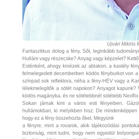
Ujvári Miklós 
Fantasztikus dolog a fény. Sőt, leginkább tudományo
Hullám vagy részecske? Anyag vagy képzelet? Kettő
Esténként, ahogy kinézek az ablakon, a kastély fényp
felmelegedett decemberben ködös fényb
urkot von a 
színpad sok reflektora, néha a fény-HÉV vagy a Ka
lélekmelegítők a sötét napokon? Anyagot kapunk? 
ködös magányba, és ne sötétebbnél sötétebb Nexflix-
Sokan járnak kint a város esti fényeiben. Gáz
hullámokban, ki melyikben hisz. De mindenképpen 
hogy ez a fény összehozta őket. Megyünk
a fényre, mint a rovarok, akik tájékozódási ponto
biztonság, mint tudni, hogy nem egyedül bolyon