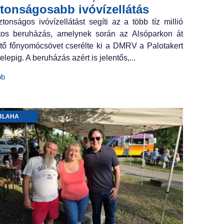
ztonságosabb ivóvízellátás
ztonságos ivóvízellátást segíti az a több tíz millió
ntos beruházás, amelynek során az Alsóparkon át
tő főnyomócsövet cserélte ki a DMRV a Palotakert
elepig. A beruházás azért is jelentős,...
bb
BLAHA