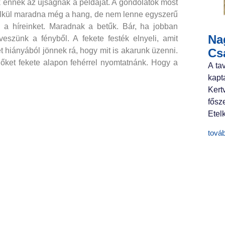
k ennek az újságnak a példáját. A gondolatok most
nélkül maradna még a hang, de nem lenne egyszerű
 a híreinket. Maradnak a betűk. Bár, ha jobban
Nag
eszünk a fényből. A fekete festék elnyeli, amit
Cs
 hiányából jönnek rá, hogy mit is akarunk üzenni.
dőket fekete alapon fehérrel nyomtatnánk. Hogy a
A ta
kapt
Ker
fősz
Etelk
tová