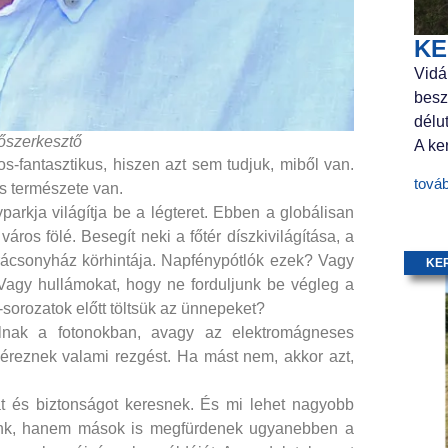
KE
Vidá
besz
délu
főszerkesztő
A ker
s-fantasztikus, hiszen azt sem tudjuk, miből van.
tová
s természete van.
arkja világítja be a légteret. Ebben a globálisan
város fölé. Besegít neki a főtér díszkivilágítása, a
rácsonyház körhintája. Napfénypótlók ezek? Vagy
KE
Vagy hullámokat, hogy ne forduljunk be végleg a
sorozatok előtt töltsük az ünnepeket?
olnak a fotonokban, avagy az elektromágneses
éreznek valami rezgést. Ha mást nem, akkor azt,
kat és biztonságot keresnek. És mi lehet nagyobb
gunk, hanem mások is megfürdenek ugyanebben a