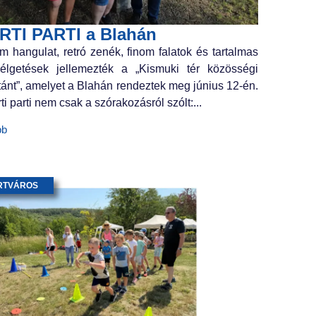
RTI PARTI a Blahán
m hangulat, retró zenék, finom falatok és tartalmas
élgetések jellemezték a „Kismuki tér közösségi
tánt”, amelyet a Blahán rendeztek meg június 12-én.
ti parti nem csak a szórakozásról szólt:...
bb
RTVÁROS