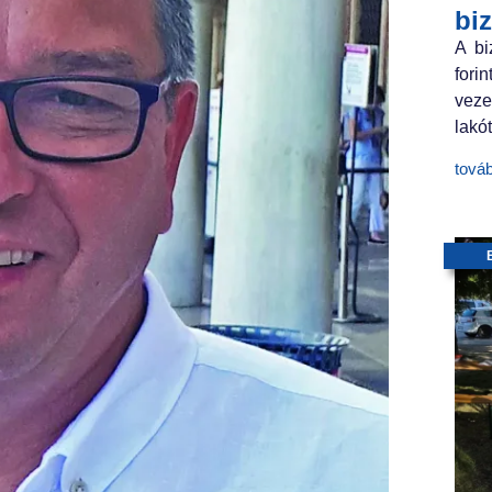
bi
A bi
fori
veze
lakót
tová