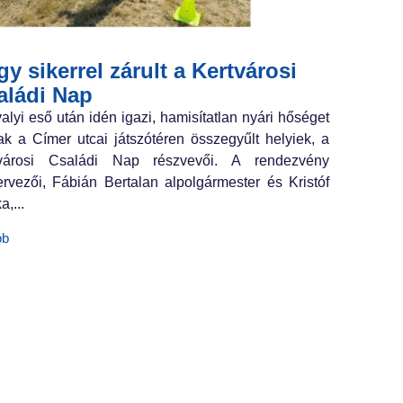
y sikerrel zárult a Kertvárosi
aládi Nap
valyi eső után idén igazi, hamisítatlan nyári hőséget
ak a Címer utcai játszótéren összegyűlt helyiek, a
tvárosi Családi Nap részvevői. A rendezvény
ervezői, Fábián Bertalan alpolgármester és Kristóf
a,...
bb