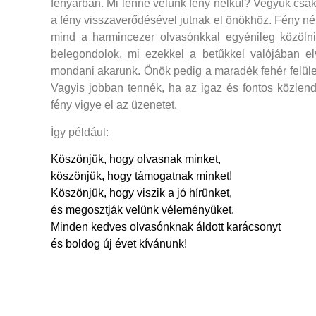
fényárban. Mi lenne velünk fény nélkül? Vegyük csa
a fény visszaverődésével jutnak el önökhöz. Fény 
mind a harmincezer olvasónkkal egyénileg közölni
belegondolok, mi ezekkel a betűkkel valójában elv
mondani akarunk. Önök pedig a maradék fehér felület
Vagyis jobban tennék, ha az igaz és fontos közlen
fény vigye el az üzenetet.
Így például:
Köszönjük, hogy olvasnak minket,
köszönjük, hogy támogatnak minket!
Köszönjük, hogy viszik a jó hírünket,
és megosztják velünk véleményüket.
Minden kedves olvasónknak áldott karácsonyt
és boldog új évet kívánunk!