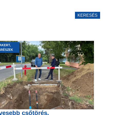
KERESÉS
AKERT
,
SRÉSZEK
vesebb csőtörés,