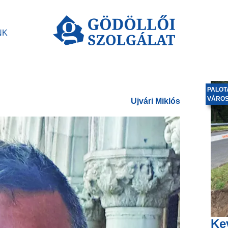
NK
PALOT
VÁRO
Ujvári Miklós
Ke