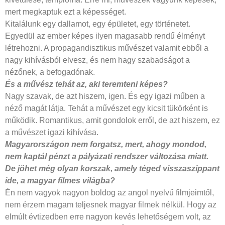
mert megkaptuk ezt a képességet.
Kitalálunk egy dallamot, egy épületet, egy történetet.
Egyedül az ember képes ilyen magasabb rendű élményt
létrehozni. A propagandisztikus művészet valamit ebből a
nagy kihívásból elvesz, és nem hagy szabadságot a
nézőnek, a befogadónak.
És a művész tehát az, aki teremteni
képes?
Nagy szavak, de azt hiszem, igen. És egy igazi műben a
néző magát látja. Tehát a művészet egy kicsit tükörként is
működik. Romantikus, amit gondolok erről, de azt hiszem, ez
a művészet igazi kihívása.
Magyarországon nem forgatsz,
mert, ahogy mondod,
nem kaptál
pénzt a pályázati rendszer változása
miatt.
De jöhet még olyan korszak,
amely téged visszaszippant
ide, a magyar
filmes világba?
Én nem vagyok nagyon boldog az angol nyelvű filmjeimtől,
nem érzem magam teljesnek magyar filmek nélkül. Hogy az
elmúlt évtizedben erre nagyon kevés lehetőségem volt, az