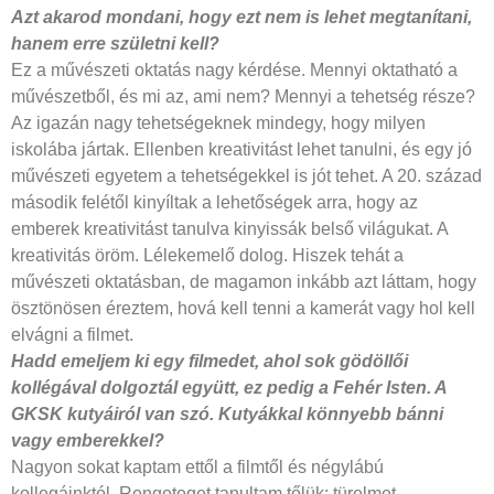
Azt akarod mondani, hogy ezt nem
is lehet megtanítani,
hanem erre születni
kell?
Ez a művészeti oktatás nagy kérdése. Mennyi oktatható a
művészetből, és mi az, ami nem? Mennyi a tehetség része?
Az igazán nagy tehetségeknek mindegy, hogy milyen
iskolába jártak. Ellenben kreativitást lehet tanulni, és egy jó
művészeti egyetem a tehetségekkel is jót tehet. A 20. század
második felétől kinyíltak a lehetőségek arra, hogy az
emberek kreativitást tanulva kinyissák belső világukat. A
kreativitás öröm. Lélekemelő dolog. Hiszek tehát a
művészeti oktatásban, de magamon inkább azt láttam, hogy
ösztönösen éreztem, hová kell tenni a kamerát vagy hol kell
elvágni a filmet.
Hadd emeljem ki egy filmedet,
ahol sok gödöllői
kollégával dolgoztál
együtt, ez pedig a Fehér Isten. A
GKSK kutyáiról van szó. Kutyákkal
könnyebb bánni
vagy emberekkel?
Nagyon sokat kaptam ettől a filmtől és négylábú
kollegáinktól. Rengeteget tanultam tőlük: türelmet,