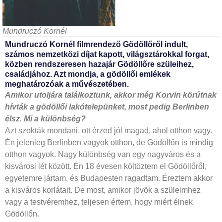
Mundruczó Kornél
Mundruczó Kornél filmrendező Gödöllőről indult,
számos nemzetközi díjat kapott, világsztárokkal forgat,
közben rendszeresen hazajár Gödöllőre szüleihez,
családjához. Azt mondja, a gödöllői emlékek
meghatározóak a művészetében.
Amikor utoljára találkoztunk,
akkor még Korvin körútnak
hívták a gödöllői lakótelepünket,
most pedig Berlinben
élsz. Mi a
különbség?
Azt szokták mondani, ott érzed jól magad, ahol otthon vagy.
Én jelenleg Berlinben vagyok otthon, de Gödöllőn is mindig
otthon vagyok. Nagy különbség van egy nagyváros és a
kisvárosi lét között. Én 18 évesen költöztem el Gödöllőről,
egyetemre jártam, és Budapesten ragadtam. Éreztem akkor
a kisváros korlátait. De most, amikor jövök a szüleimhez
vagy a testvéremhez, teljesen értem, hogy miért élnek
Gödöllőn.