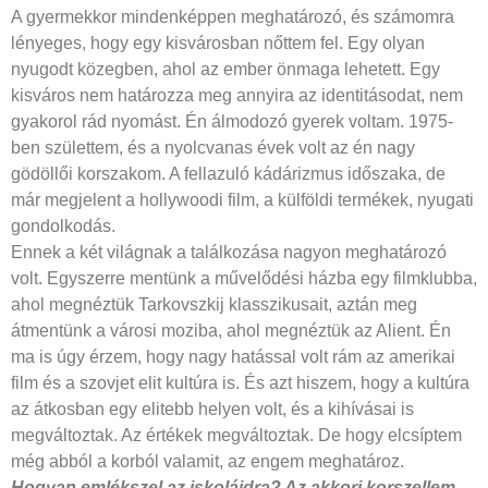
A gyermekkor mindenképpen meghatározó, és számomra
lényeges, hogy egy kisvárosban nőttem fel. Egy olyan
nyugodt közegben, ahol az ember önmaga lehetett. Egy
kisváros nem határozza meg annyira az identitásodat, nem
gyakorol rád nyomást. Én álmodozó gyerek voltam. 1975-
ben születtem, és a nyolcvanas évek volt az én nagy
gödöllői korszakom. A fellazuló kádárizmus időszaka, de
már megjelent a hollywoodi film, a külföldi termékek, nyugati
gondolkodás.
Ennek a két világnak a találkozása nagyon meghatározó
volt. Egyszerre mentünk a művelődési házba egy filmklubba,
ahol megnéztük Tarkovszkij klasszikusait, aztán meg
átmentünk a városi moziba, ahol megnéztük az Alient. Én
ma is úgy érzem, hogy nagy hatással volt rám az amerikai
film és a szovjet elit kultúra is. És azt hiszem, hogy a kultúra
az átkosban egy elitebb helyen volt, és a kihívásai is
megváltoztak. Az értékek megváltoztak. De hogy elcsíptem
még abból a korból valamit, az engem meghatároz.
Hogyan emlékszel az iskoláidra?
Az akkori korszellem