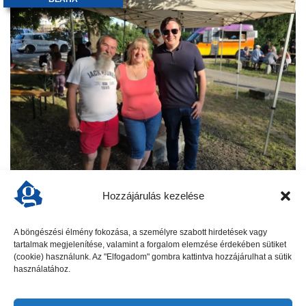
KERTI PARTI a Blahán
Hozzájárulás kezelése
Vidám hangulat, retró zenék, finom falatok és tartalmas
beszélgetések jellemezték a „Kismuki tér közösségi
A böngészési élmény fokozása, a személyre szabott hirdetések vagy
délutánt”, amelyet a Blahán rendeztek meg június 12-én. A
tartalmak megjelenítése, valamint a forgalom elemzése érdekében sütiket
kerti parti nem csak a szórakozásról szólt:...
(cookie) használunk. Az "Elfogadom" gombra kattintva hozzájárulhat a sütik
használatához.
tovább