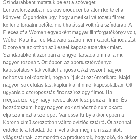
Színdarabként mutattuk be ezt a szöveget
Lengyelországban, és egy producer barátom kérte el a
könyvet. Ő gondolta úgy, hogy amerikai változatú filmet
kellene forgatni belőle, mert hatással volt rá a színdarab. A
Pieces of a Woman egyébként magyar filmforgatókönyv volt,
Wéber Kata írta, de Magyarországon nem kapott támogatást.
Bizonyára az otthon szüléssel kapcsolatos viták miatt.
Színdarabként azonban a lengyel társadalommal a mű
nagyon rezonált. Ott éppen az abortusztörvénnyel
kapcsolatos viták voltak hangosak. Azt viszont nagyon
nehéz volt elképzelni, hogyan írjuk át ezt Amerikára. Majd
nagyon sok elutasítást kaptunk a filmmel kapcsolatban. Ott
ugyanis a szereposztás finanszíroz egy filmet. Ha
megszerzel egy nagy nevet, akkor lesz pénz a filmre. És
hozzáteszem, hogy nagyon sok színésznő nem akarta
eljátszani ezt a szerepet. Vanessa Kirby akkor éppen a
Korona című sorozatban vált televíziós sztárrá. Őt azonnal
érdekelte a feladat, de mivel akkor még nem számított
világsztárnak, azt mondták a producerek, hogy oké, de akkor