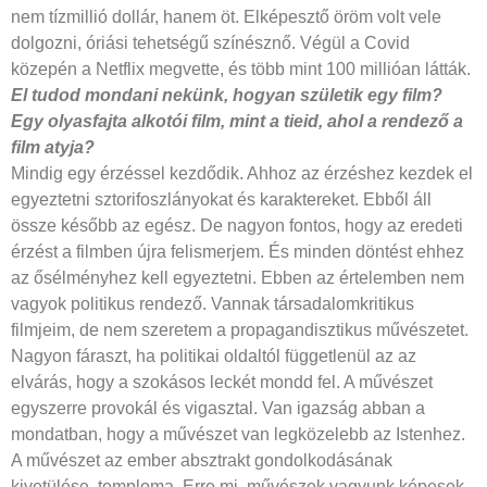
nem tízmillió dollár, hanem öt. Elképesztő öröm volt vele
dolgozni, óriási tehetségű színésznő. Végül a Covid
közepén a Netflix megvette, és több mint 100 millióan látták.
El tudod mondani nekünk, hogyan
születik egy film?
Egy olyasfajta alkotói
film, mint a tieid, ahol a rendező
a
film atyja?
Mindig egy érzéssel kezdődik. Ahhoz az érzéshez kezdek el
egyeztetni sztorifoszlányokat és karaktereket. Ebből áll
össze később az egész. De nagyon fontos, hogy az eredeti
érzést a filmben újra felismerjem. És minden döntést ehhez
az ősélményhez kell egyeztetni. Ebben az értelemben nem
vagyok politikus rendező. Vannak társadalomkritikus
filmjeim, de nem szeretem a propagandisztikus művészetet.
Nagyon fáraszt, ha politikai oldaltól függetlenül az az
elvárás, hogy a szokásos leckét mondd fel. A művészet
egyszerre provokál és vigasztal. Van igazság abban a
mondatban, hogy a művészet van legközelebb az Istenhez.
A művészet az ember absztrakt gondolkodásának
kivetülése, temploma. Erre mi, művészek vagyunk képesek,