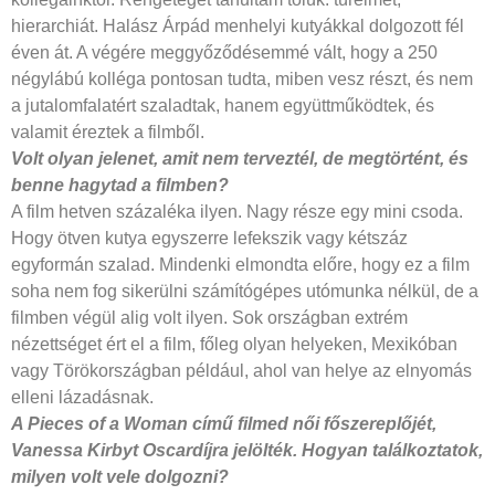
hierarchiát. Halász Árpád menhelyi kutyákkal dolgozott fél
éven át. A végére meggyőződésemmé vált, hogy a 250
négylábú kolléga pontosan tudta, miben vesz részt, és nem
a jutalomfalatért szaladtak, hanem együttműködtek, és
valamit éreztek a filmből.
Volt olyan jelenet, amit nem terveztél,
de megtörtént, és
benne hagytad
a filmben?
A film hetven százaléka ilyen. Nagy része egy mini csoda.
Hogy ötven kutya egyszerre lefekszik vagy kétszáz
egyformán szalad. Mindenki elmondta előre, hogy ez a film
soha nem fog sikerülni számítógépes utómunka nélkül, de a
filmben végül alig volt ilyen. Sok országban extrém
nézettséget ért el a film, főleg olyan helyeken, Mexikóban
vagy Törökországban például, ahol van helye az elnyomás
elleni lázadásnak.
A Pieces of a Woman című filmed női
főszereplőjét,
Vanessa Kirbyt Oscardíjra
jelölték. Hogyan találkoztatok,
milyen volt vele dolgozni?