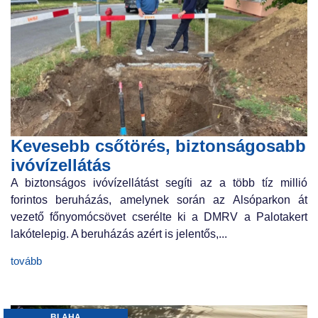
Kevesebb csőtörés, biztonságosabb
ivóvízellátás
A biztonságos ivóvízellátást segíti az a több tíz millió
forintos beruházás, amelynek során az Alsóparkon át
vezető főnyomócsövet cserélte ki a DMRV a Palotakert
lakótelepig. A beruházás azért is jelentős,...
tovább
BLAHA