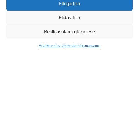
Elfogadom
KERTVÁROS
Elutasítom
Beállítások megtekintése
Adatkezelési tájékoztató
Impresszum
Nagy sikerrel zárult a Kertvárosi
Családi Nap
A tavalyi eső után idén igazi, hamisítatlan nyári hőséget
kaptak a Címer utcai játszótéren összegyűlt helyiek, a
Kertvárosi Családi Nap részvevői. A rendezvény
főszervezői, Fábián Bertalan alpolgármester és Kristóf