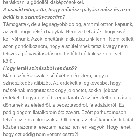
barátkozni a gödöllői kisképzősökkel.
A család elfogadta, hogy művészi
pályára mész és azon
belül is a színművészetire?
Támogattak, de a legnagyobb dolog, amit mi otthon kaptunk,
az volt, hogy békén hagytak. Nem volt elvárás, hogy kivé
kell válnunk. Azok lehettünk, akik akartunk lenni. Nem kellett
azon gondolkoznom, hogy a szüleimnek tetszik vagy nem
tetszik a pályaválasztásom. Feltétel nélküli szeretet vett
körül.
Hogy lettél színészből rendező?
Már a színész szak első évében éreztem, hogy a
színészkedés alibizés. Az érdekelt a legkevésbé, hogy
másoknak megmutassak egy jelenetet, sokkal jobban
érdekelt, hogyan fejlődik egy darab. A színészlétben mások
döntenek az életedről, a beosztásodról, feladataidról. Ez
pedig engem fiatalkorom óta zavart. Ezért párhuzamosan
felvételiztem a film szakra. Ott pedig az első kamerás feladat
közben azonnal éreztem: ez az, ami én vagyok! Hogy lehet,
hogy ezt eddig nem vettem észre?!