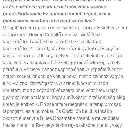
az én emlékeim
szerint nem kedvezett a szabad
gondolkodásnak.
Ez hogyan érintett téged,
akit a
gimnáziumi években ért a
rendszerváltás?
Valójában nem igazán emlékszem rá, sem az Erkelben, sem
a Törökben. Nekem Gödöllő nem az iskolákhoz
kapcsolódik. Barátokhoz, érzetekhez, családhoz
kapcsolódik. A Török Ignác Gimnázium, ahol édesanyám
tanított, nem maradt meg mélyen az emlékeimben. Iskolán
kívül voltak a barátaim. Létezett egy művészközeg, amely
például a Remsey-házhoz kapcsolódott. A képzőművészet
nálam sokkal jobban be volt akadva, mint a színház vagy a
film. Rajzból érettségiztem. A színművészetire azért
kerültem, mert a képzőművészetire nem vettek fel. Saját
gyerekeimen azt látom, hogy a művészeti érzékenység elég
korán jelentkezik. Én szerettem megnézni a templomokat,
lapozgatni az albumokat. És Gödöllőn belül is inkább
okozott élményt a Blues Kocsmába menni, a művelődési
házba menni, a Remsey-házba rajzszakkörre menni, vagy