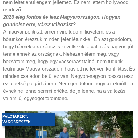
nem feltétlenül engem jellemez. És nem lettem hollywoodi
rendező.
2026 elég fontos év lesz Magyarországon.
Hogyan
gondolsz erre, vársz
változást?
A magyar politikát, amennyire tudom, figyelem, és a
bőrünkön érezzük minden jelenlétünkkel. Én azt gondolom,
hogy bármekkora káosz is következik, a változás nagyon jót
tenne ennek az országnak. Nehezen élem meg, vagy
bocsátom meg, hogy egy vacsoraasztalnál nem tudunk
leülni úgy Magyarországon, hogy ott ne legyen konfliktus. És
minden családon belül ez van. Nagyon-nagyon rosszat tesz
ez a belső polgárháború. Nem gondolom, hogy az elmúlt 15
évnek ne lenne semmi értéke, de jó lenne, ha a változás
valami új egységet teremtene.
PALOTAKERT
,
VÁROSRÉSZEK