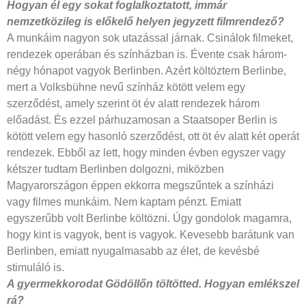
Hogyan él egy sokat foglalkoztatott,
immár
nemzetközileg is előkelő
helyen jegyzett filmrendező?
A munkáim nagyon sok utazással járnak. Csinálok filmeket,
rendezek operában és színházban is. Évente csak három-
négy hónapot vagyok Berlinben. Azért költöztem Berlinbe,
mert a Volksbühne nevű színház kötött velem egy
szerződést, amely szerint öt év alatt rendezek három
előadást. És ezzel párhuzamosan a Staatsoper Berlin is
kötött velem egy hasonló szerződést, ott öt év alatt két operát
rendezek. Ebből az lett, hogy minden évben egyszer vagy
kétszer tudtam Berlinben dolgozni, miközben
Magyarországon éppen ekkorra megszűntek a színházi
vagy filmes munkáim. Nem kaptam pénzt. Emiatt
egyszerűbb volt Berlinbe költözni. Úgy gondolok magamra,
hogy kint is vagyok, bent is vagyok. Kevesebb barátunk van
Berlinben, emiatt nyugalmasabb az élet, de kevésbé
stimuláló is.
A gyermekkorodat Gödöllőn töltötted.
Hogyan emlékszel
rá?