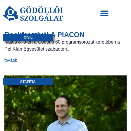
Rockfesztivál A PIACON
CIVIL
Május 8–9-én a Gödöllő 60 programsorozat keretében a
PeliKlán Egyesület szabadtéri...
tovább
STAFÉTA