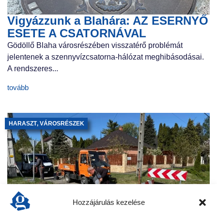
Vigyázzunk a Blahára: AZ ESERNYŐ
ESETE A CSATORNÁVAL
Gödöllő Blaha városrészében visszatérő problémát
jelentenek a szennyvízcsatorna-hálózat meghibásodásai.
A rendszeres...
tovább
HARASZT
,
VÁROSRÉSZEK
Hozzájárulás kezelése