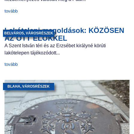
tovább
Lakótelepi megoldások: KÖZÖSEN
BELVÁROS
,
VÁROSRÉSZEK
AZ OTT ÉLŐKKEL
A Szent István téri és az Erzsébet királyné körúti
lakótelepen tájékozódott...
tovább
BLAHA
,
VÁROSRÉSZEK