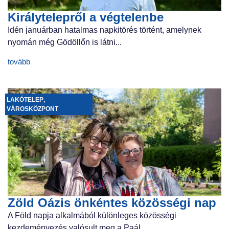
Királytelepről a végtelenbe
Idén januárban hatalmas napkitörés történt, amelynek
nyomán még Gödöllőn is látni...
tovább
LAKÓTELEP
,
VÁROSKÖZPONT
Zöld Oázis önkéntes közösségi nap
A Föld napja alkalmából különleges közösségi
kezdeményezés valósult meg a Paál...