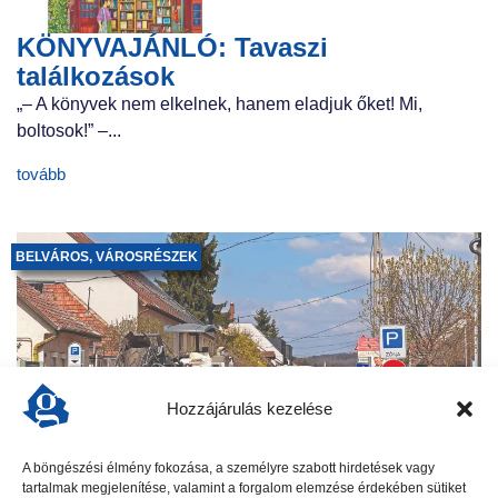
KÖNYVAJÁNLÓ: Tavaszi
találkozások
„– A könyvek nem elkelnek, hanem eladjuk őket! Mi,
boltosok!” –...
tovább
BELVÁROS
,
VÁROSRÉSZEK
Hozzájárulás kezelése
A böngészési élmény fokozása, a személyre szabott hirdetések vagy
MEGKEZDŐDTEK a munkálatok
tartalmak megjelenítése, valamint a forgalom elemzése érdekében sütiket