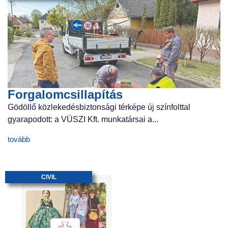
Forgalomcsillapítás
Gödöllő közlekedésbiztonsági térképe új színfolttal
gyarapodott: a VÜSZI Kft. munkatársai a...
tovább
CIVIL