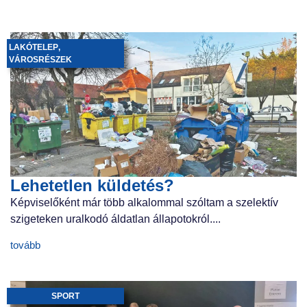
LAKÓTELEP
,
VÁROSRÉSZEK
Lehetetlen küldetés?
Képviselőként már több alkalommal szóltam a szelektív
szigeteken uralkodó áldatlan állapotokról....
tovább
SPORT