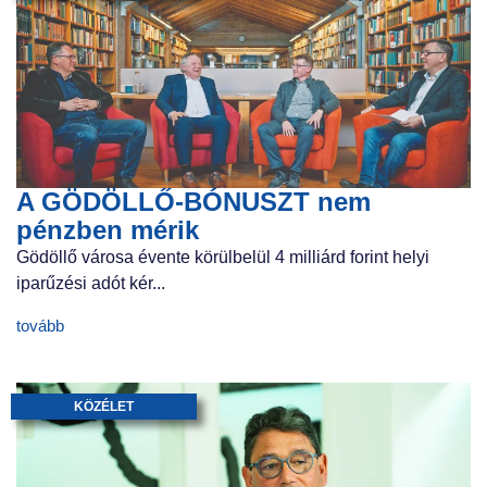
A GÖDÖLLŐ-BÓNUSZT nem
pénzben mérik
Gödöllő városa évente körülbelül 4 milliárd forint helyi
iparűzési adót kér...
tovább
KÖZÉLET