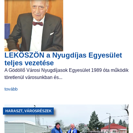
LEKÖSZÖN a Nyugdíjas Egyesület
teljes vezetése
A Gödöllő Városi Nyugdíjasok Egyesület 1989 óta működik
töretlenül városunkban és...
tovább
HARASZT
,
VÁROSRÉSZEK