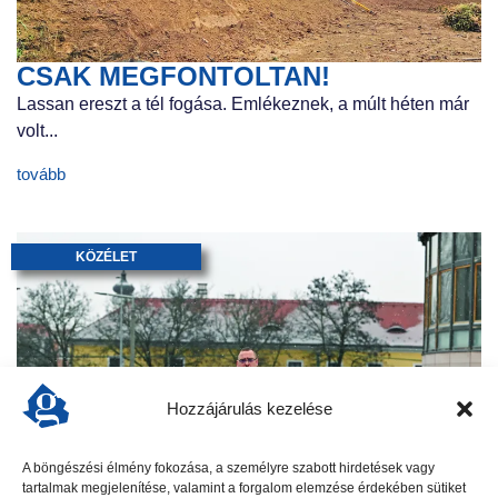
CSAK MEGFONTOLTAN!
Lassan ereszt a tél fogása. Emlékeznek, a múlt héten már
volt...
tovább
KÖZÉLET
Hozzájárulás kezelése
A böngészési élmény fokozása, a személyre szabott hirdetések vagy
SIKEREK a szűkülő pályázati térben
tartalmak megjelenítése, valamint a forgalom elemzése érdekében sütiket