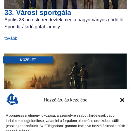
33. Városi sportgála
Április 28-án este rendezték meg a hagyományos gödöllői
Sportdíj-átadó gálát, amely...
tovább
KÖZÉLET
Hozzájárulás kezelése
A böngészési élmény fokozása, a személyre szabott hirdetések vagy
TRAGÉDIA rázta meg a várost
tartalmak megjelenítése, valamint a forgalom elemzése érdekében sütiket
Gödöllő gyászol. Az elmúlt napokban egy olyan tragédia
(cookie) használunk. Az "Elfogadom" gombra kattintva hozzájárulhat a sütik