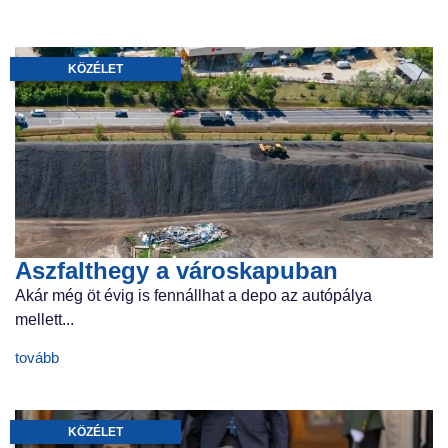
KÖZÉLET
Aszfalthegy a városkapuban
Akár még öt évig is fennállhat a depo az autópálya
mellett...
tovább
KÖZÉLET